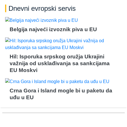
Dnevni evropski servis
Belgija najveći izvoznik piva u EU
Hil: Isporuka srpskog oružja Ukrajini
važnija od usklađivanja sa sankcijama
EU Moskvi
Crna Gora i Island mogle bi u paketu da
uđu u EU