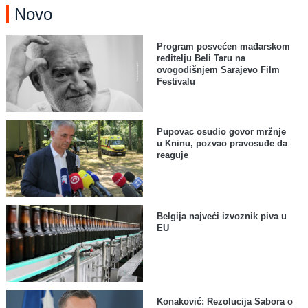
Novo
Program posvećen mađarskom
reditelju Beli Taru na
ovogodišnjem Sarajevo Film
Festivalu
Pupovac osudio govor mržnje
u Kninu, pozvao pravosuđe da
reaguje
Belgija najveći izvoznik piva u
EU
Konaković: Rezolucija Sabora o