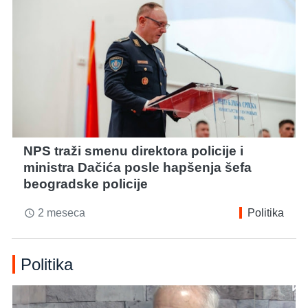
NPS traži smenu direktora policije i
ministra Dačića posle hapšenja šefa
beogradske policije
2 meseca
Politika
access_time
Politika