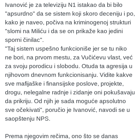
Ivanović je za televiziju N1 istakao da bi bilo
"apsurdno" da se sistem koji skoro deceniju i po,
kako je naveo, počiva na kriminogenoj strukturi
"slomi na Miliću i da se on prikaže kao jedini
sporni činilac".
"Taj sistem uspešno funkcioniše jer se tu niko
ne bori, na prvom mestu, za Vučićevu vlast, već
za svoju porodicu i slobodu. Otuda ta agresija u
njihovom dnevnom funkcionisanju. Vidite kakve
sve mafijaške i finansijske poslove, projekte,
drogu, nelegalne radnje i zidanje oni pokušavaju
da prikriju. Od njih je sada moguće apsolutno
sve očekivati", poručio je Ivanović, navodi se u
saopštenju NPS.
Prema njegovim rečima, ono što se danas