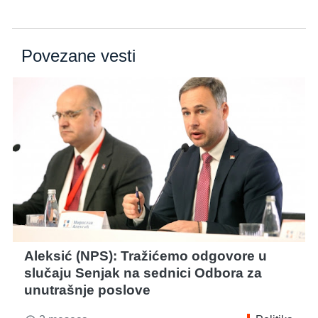
Povezane vesti
Aleksić (NPS): Tražićemo odgovore u
slučaju Senjak na sednici Odbora za
unutrašnje poslove