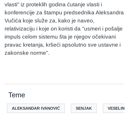
vlasti" iz proteklih godina ćutanje vlasti i
konferencije za štampu predsednika Aleksandra
Vučića koje služe za, kako je naveo,
relativizaciju i koje on koristi da "usmeri i pošalje
impuls celom sistemu šta je njegov očekivani
pravac kretanja, kršeći apsolutno sve ustavne i
zakonske norme".
Teme
ALEKSANDAR IVANOVIĆ
SENJAK
VESELIN M