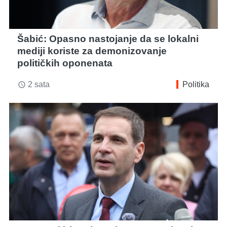
Šabić: Opasno nastojanje da se lokalni
mediji koriste za demonizovanje
političkih oponenata
2 sata
Politika
access_time