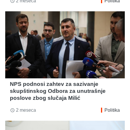
2 meseca
Politika
access_time
NPS podnosi zahtev za sazivanje
skupštinskog Odbora za unutrašnje
poslove zbog slučaja Milić
2 meseca
Politika
access_time