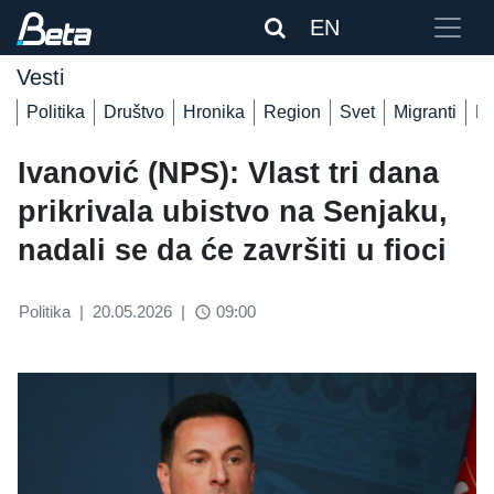
EN
Vesti
Politika
Društvo
Hronika
Region
Svet
Migranti
De
Ivanović (NPS): Vlast tri dana
prikrivala ubistvo na Senjaku,
nadali se da će završiti u fioci
Politika
|
20.05.2026
|
09:00
access_time