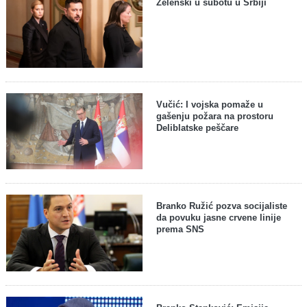
Zelenski u subotu u Srbiji
Vučić: I vojska pomaže u
gašenju požara na prostoru
Deliblatske peščare
Branko Ružić pozva socijaliste
da povuku jasne crvene linije
prema SNS