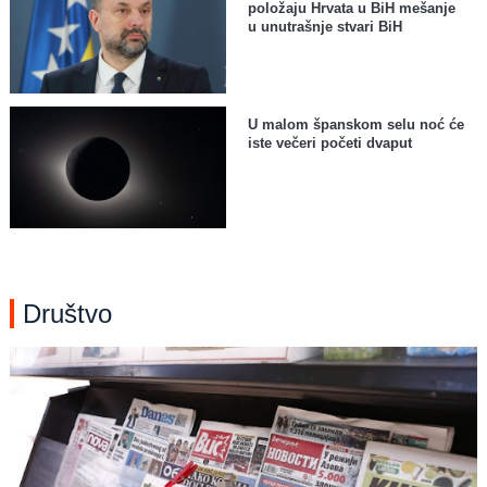
položaju Hrvata u BiH mešanje
u unutrašnje stvari BiH
U malom španskom selu noć će
iste večeri početi dvaput
Društvo