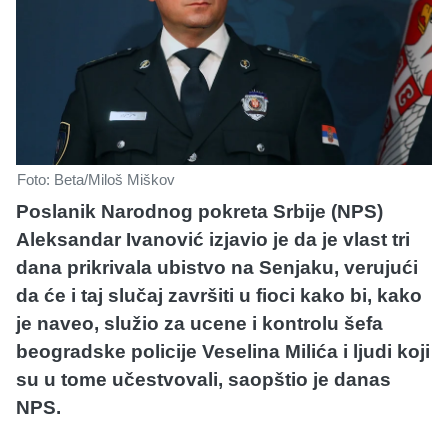
Foto: Beta/Miloš Miškov
Poslanik Narodnog pokreta Srbije (NPS)
Aleksandar Ivanović izjavio je da je vlast tri
dana prikrivala ubistvo na Senjaku, verujući
da će i taj slučaj završiti u fioci kako bi, kako
je naveo, služio za ucene i kontrolu šefa
beogradske policije Veselina Milića i ljudi koji
su u tome učestvovali, saopštio je danas
NPS.