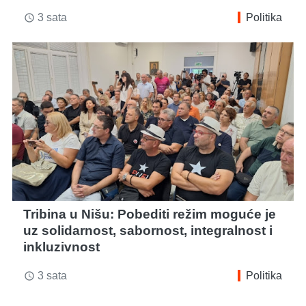
3 sata
Politika
access_time
Tribina u Nišu: Pobediti režim moguće je
uz solidarnost, sabornost, integralnost i
inkluzivnost
3 sata
Politika
access_time