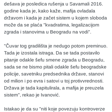
dešava je posledica rušenja u Savamali 2016.
godine kada je, kako kaže, mafija ovladala
državom i kada je začet sistem u kojem sloboda
može da se plaća "kvadratima, legalizacijom
zgrada i stanovima u Beogradu na vodi".
"Čuvar tog gradilišta je nedugo potom preminuo.
Tada je izostala istraga. Da se tada postavilo
pitanje odakle šefu smene zgrada u Beogradu,
sada se ne bismo pitali odakle šefu beogradske
policije, savetniku predsednika države, stanovi
od milion i po evra i satovi u toj protivvrednosti.
Država je tada kapitulirala, a mafija je preuzela
sistem", rekao je Ivanović.
Istakao je da su "niti koje povezuju kontroverze