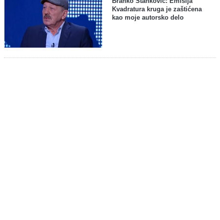
Branko Stanković: Emisija
Kvadratura kruga je zaštićena
kao moje autorsko delo