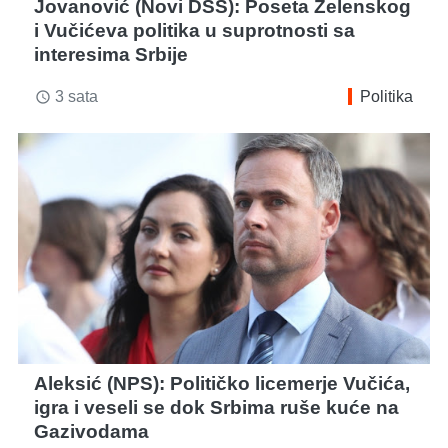
Jovanović (Novi DSS): Poseta Zelenskog
i Vučićeva politika u suprotnosti sa
interesima Srbije
3 sata
Politika
access_time
Aleksić (NPS): Političko licemerje Vučića,
igra i veseli se dok Srbima ruše kuće na
Gazivodama