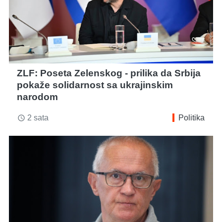
ZLF: Poseta Zelenskog - prilika da Srbija
pokaže solidarnost sa ukrajinskim
narodom
2 sata
Politika
access_time