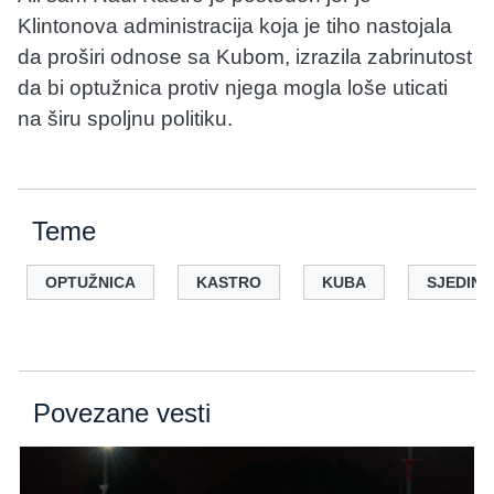
Klintonova administracija koja je tiho nastojala
da proširi odnose sa Kubom, izrazila zabrinutost
da bi optužnica protiv njega mogla loše uticati
na širu spoljnu politiku.
Teme
OPTUŽNICA
KASTRO
KUBA
SJEDINJ
Povezane vesti