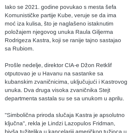
Iako se 2021. godine povukao s mesta šefa
Komunističke partije Kube, veruje se da ima
moć iza kulisa, što je naglašeno istaknutim
položajem njegovog unuka Raula Giljerma
Rodrigeza Kastra, koji se ranije tajno sastajao
sa Rubiom.
Prošle nedelje, direktor CIA-e Džon Retklif
otputovao je u Havanu na sastanke sa
kubanskim zvaničnicima, uključujući i Kastrovog
unuka. Dva druga visoka zvaničnika Stejt
departmenta sastala su se sa unukom u aprilu.
"Simbolična priroda slučaja Kastra je apsolutno
ključna", rekla je Lindzi Lazopulos Fridman,
bivša tužiteljka u kancelariji američkog tužioca u