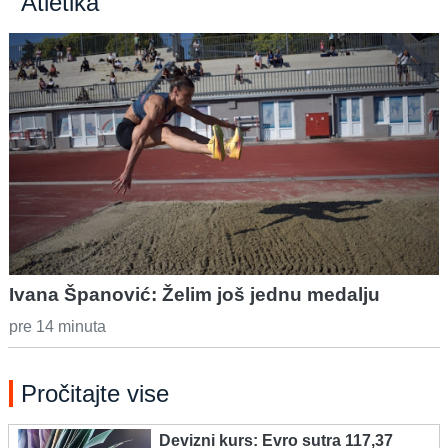
Atletika
Ivana Španović: Želim još jednu medalju
pre 14 minuta
Pročitajte vise
Devizni kurs: Evro sutra 117,37