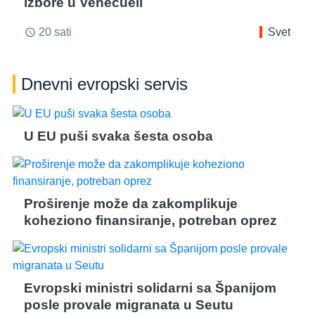
izbore u Venecueli
20 sati
Svet
access_time
Dnevni evropski servis
U EU puši svaka šesta osoba
Proširenje može da zakomplikuje
koheziono finansiranje, potreban oprez
Evropski ministri solidarni sa Španijom
posle provale migranata u Seutu