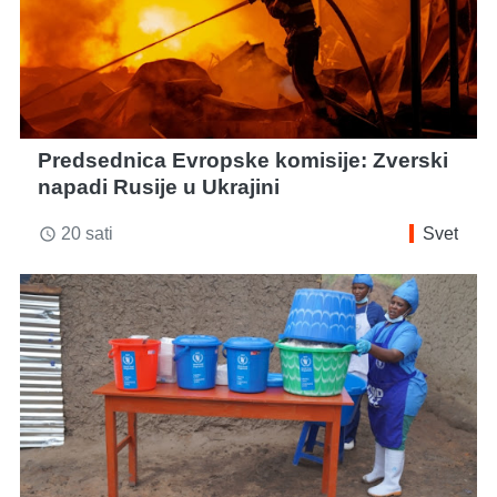
Predsednica Evropske komisije: Zverski
napadi Rusije u Ukrajini
20 sati
Svet
access_time