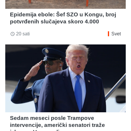
Epidemija ebole: Šef SZO u Kongu, broj
potvrđenih slučajeva skoro 4.000
20 sati
Svet
access_time
Sedam meseci posle Trampove
intervencije, američki senatori traže