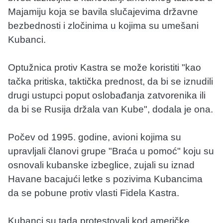
Majamiju koja se bavila slučajevima državne
bezbednosti i zločinima u kojima su umešani
Kubanci.
Optužnica protiv Kastra se može koristiti "kao
tačka pritiska, taktička prednost, da bi se iznudili
drugi ustupci poput oslobađanja zatvorenika ili
da bi se Rusija držala van Kube", dodala je ona.
Počev od 1995. godine, avioni kojima su
upravljali članovi grupe "Braća u pomoć" koju su
osnovali kubanske izbeglice, zujali su iznad
Havane bacajući letke s pozivima Kubancima
da se pobune protiv vlasti Fidela Kastra.
Kubanci su tada protestovali kod američke