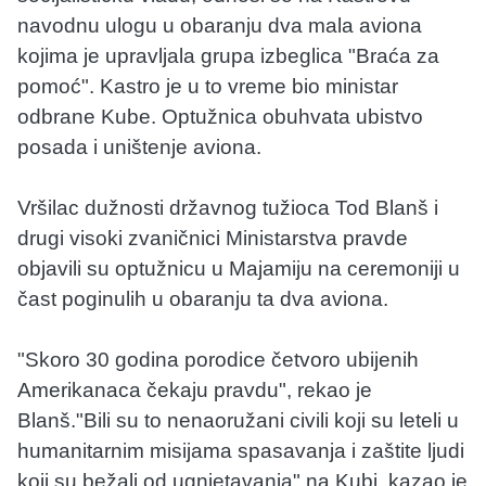
navodnu ulogu u obaranju dva mala aviona
kojima je upravljala grupa izbeglica "Braća za
pomoć". Kastro je u to vreme bio ministar
odbrane Kube. Optužnica obuhvata ubistvo
posada i uništenje aviona.
Vršilac dužnosti državnog tužioca Tod Blanš i
drugi visoki zvaničnici Ministarstva pravde
objavili su optužnicu u Majamiju na ceremoniji u
čast poginulih u obaranju ta dva aviona.
"Skoro 30 godina porodice četvoro ubijenih
Amerikanaca čekaju pravdu", rekao je
Blanš."Bili su to nenaoružani civili koji su leteli u
humanitarnim misijama spasavanja i zaštite ljudi
koji su bežali od ugnjetavanja" na Kubi, kazao je