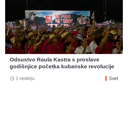
Odsustvo Raula Kastra s proslave
godišnjice početka kubanske revolucije
1 nedelju
Svet
access_time