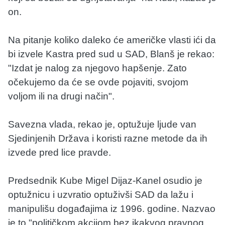
on.
Na pitanje koliko daleko će američke vlasti ići da
bi izvele Kastra pred sud u SAD, Blanš je rekao:
"Izdat je nalog za njegovo hapšenje. Zato
očekujemo da će se ovde pojaviti, svojom
voljom ili na drugi način".
Savezna vlada, rekao je, optužuje ljude van
Sjedinjenih Država i koristi razne metode da ih
izvede pred lice pravde.
Predsednik Kube Migel Dijaz-Kanel osudio je
optužnicu i uzvratio optuživši SAD da lažu i
manipulišu događajima iz 1996. godine. Nazvao
je to "političkom akcijom bez ikakvog pravnog