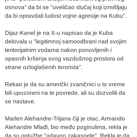
osnova" da bi se "uveličao slučaj koji izmišljaju
da bi opravdali ludost vojne agresije na Kubu".
Dijaz-Kanel je na X-u napisao da je Kuba
delovala u "legitimnoj samoodbrani nad svojim
teritorijalnim vodama nakon ponovljenih i
opasnih kršenja svog vazdušnog prostora od
strane ozloglašenih terorista".
Rekao je da su američki zvaničnici u to vreme
bili upozoreni na te povrede, ali su dozvolili da
se nastave.
Marlen Alehandre-Trijana čiji je otac, Armando
Alehandre Mlađi, bio među poginulima, rekla je
da su optužbe "odavno zakasnele". Rekla je da