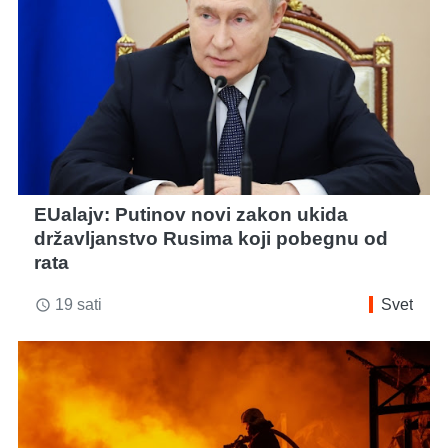
EUalajv: Putinov novi zakon ukida
državljanstvo Rusima koji pobegnu od
rata
19 sati
Svet
access_time