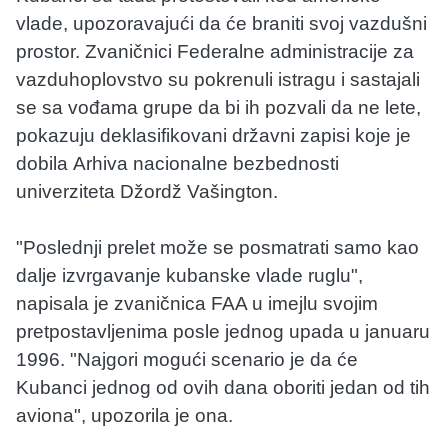
vlade, upozoravajući da će braniti svoj vazdušni
prostor. Zvaničnici Federalne administracije za
vazduhoplovstvo su pokrenuli istragu i sastajali
se sa vođama grupe da bi ih pozvali da ne lete,
pokazuju deklasifikovani državni zapisi koje je
dobila Arhiva nacionalne bezbednosti
univerziteta Džordž Vašington.
"Poslednji prelet može se posmatrati samo kao
dalje izvrgavanje kubanske vlade ruglu",
napisala je zvaničnica FAA u imejlu svojim
pretpostavljenima posle jednog upada u januaru
1996. "Najgori mogući scenario je da će
Kubanci jednog od ovih dana oboriti jedan od tih
aviona", upozorila je ona.