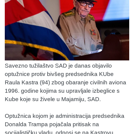
Savezno tužilaštvo SAD je danas objavilo
optužnice protiv bivšeg predsednika KUbe
Raula Kastra (94) zbog obaranje civilnih aviona
1996. godine kojima su upravljale izbeglice s
Kube koje su živele u Majamiju, SAD.
Optužnica kojom je administracija predsednika
Donalda Trampa pojačala pritisak na
socijalističku vladu, odnosi se na Kastrovu