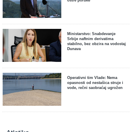
oštre poruke
Ministarstvo: Snabdevanje
Srbije naftnim derivatima
stabilno, bez obzira na vodostaj
Dunava
Operativni tim Vlade: Nema
opasnosti od nestašica struje i
vode, rečni saobraćaj ugrožen