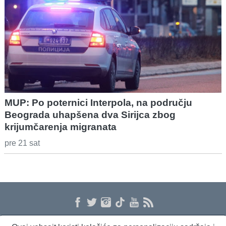
MUP: Po poternici Interpola, na području
Beograda uhapšena dva Sirijca zbog
krijumčarenja migranata
pre 21 sat