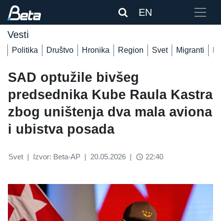
EN
Vesti
Politika
Društvo
Hronika
Region
Svet
Migranti
De
SAD optužile bivšeg
predsednika Kube Raula Kastra
zbog uništenja dva mala aviona
i ubistva posada
Svet
|
Izvor: Beta-AP
|
20.05.2026
|
22:40
access_time