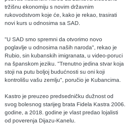
tržišnu ekonomiju s novim državnim
rukovodstvom koje će, kako je rekao, trasirati
novi kurs u odnosima sa SAD.
"U SAD smo spremni da otvorimo novo
poglavlje u odnosima naših naroda", rekao je
Rubio, sin kubanskih imigranata, u video-poruci
na španskom jeziku. "Trenutno jedina stvar koja
stoji na putu boljoj budućnosti su oni koji
kontrolišu vašu zemlju", poručio je Kubancima.
Kastro je preuzeo predsedničku dužnost od
svog bolesnog starijeg brata Fidela Kastra 2006.
godine, a 2018. godine je vlast predao lojalisti
od poverenja Dijazu-Kanelu.