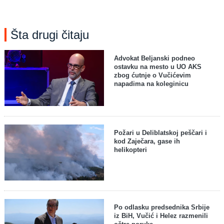
Šta drugi čitaju
Advokat Beljanski podneo
ostavku na mesto u UO AKS
zbog ćutnje o Vučićevim
napadima na koleginicu
Požari u Deliblatskoj peščari i
kod Zaječara, gase ih
helikopteri
Po odlasku predsednika Srbije
iz BiH, Vučić i Helez razmenili