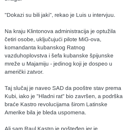
"Dokazi su bili jaki", rekao je Luis u intervjuu.
Na kraju Klintonova administracija je optužila
četiri osobe, uključujući pilote MiG-ova,
komandanta kubanskog Ratnog
vazduhoplovstva i šefa kubanske špijunske
mreže u Majamiju - jedinog koji je dospeo u
američki zatvor.
Taj slučaj je naveo SAD da pooštre stav prema
Kubi, iako je "Hladni rat" bio završen, a podrška
braće Kastro revolucijama širom Latinske
Amerike bila je bleda uspomena.
Ali sam Raul Kastro je pošteđen jer je