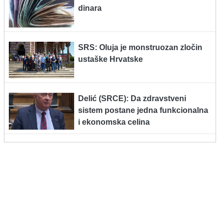
dinara
SRS: Oluja je monstruozan zločin
ustaške Hrvatske
Delić (SRCE): Da zdravstveni
sistem postane jedna funkcionalna
i ekonomska celina