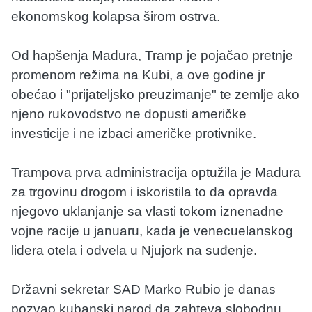
ekonomskog kolapsa širom ostrva.
Od hapšenja Madura, Tramp je pojačao pretnje
promenom režima na Kubi, a ove godine jr
obećao i "prijateljsko preuzimanje" te zemlje ako
njeno rukovodstvo ne dopusti američke
investicije i ne izbaci američke protivnike.
Trampova prva administracija optužila je Madura
za trgovinu drogom i iskoristila to da opravda
njegovo uklanjanje sa vlasti tokom iznenadne
vojne racije u januaru, kada je venecuelanskog
lidera otela i odvela u Njujork na suđenje.
Državni sekretar SAD Marko Rubio je danas
pozvao kubanski narod da zahteva slobodnu