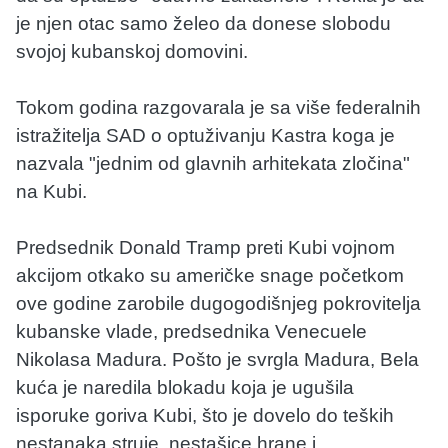
je njen otac samo želeo da donese slobodu
svojoj kubanskoj domovini.
Tokom godina razgovarala je sa više federalnih
istražitelja SAD o optuživanju Kastra koga je
nazvala "jednim od glavnih arhitekata zločina"
na Kubi.
Predsednik Donald Tramp preti Kubi vojnom
akcijom otkako su američke snage početkom
ove godine zarobile dugogodišnjeg pokrovitelja
kubanske vlade, predsednika Venecuele
Nikolasa Madura. Pošto je svrgla Madura, Bela
kuća je naredila blokadu koja je ugušila
isporuke goriva Kubi, što je dovelo do teških
nestanaka struje, nestašice hrane i