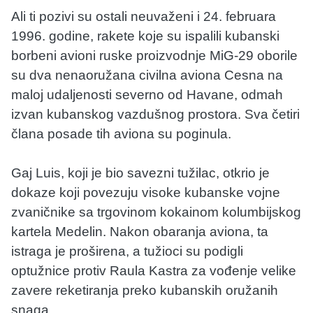
Ali ti pozivi su ostali neuvaženi i 24. februara
1996. godine, rakete koje su ispalili kubanski
borbeni avioni ruske proizvodnje MiG-29 oborile
su dva nenaoružana civilna aviona Cesna na
maloj udaljenosti severno od Havane, odmah
izvan kubanskog vazdušnog prostora. Sva četiri
člana posade tih aviona su poginula.
Gaj Luis, koji je bio savezni tužilac, otkrio je
dokaze koji povezuju visoke kubanske vojne
zvaničnike sa trgovinom kokainom kolumbijskog
kartela Medelin. Nakon obaranja aviona, ta
istraga je proširena, a tužioci su podigli
optužnice protiv Raula Kastra za vođenje velike
zavere reketiranja preko kubanskih oružanih
snaga.