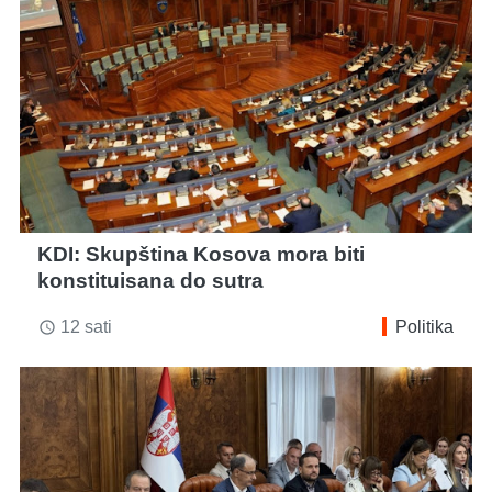
KDI: Skupština Kosova mora biti
konstituisana do sutra
12 sati
Politika
access_time