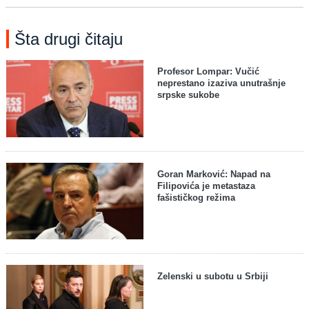
Šta drugi čitaju
Profesor Lompar: Vučić
neprestano izaziva unutrašnje
srpske sukobe
Goran Marković: Napad na
Filipovića je metastaza
fašističkog režima
Zelenski u subotu u Srbiji