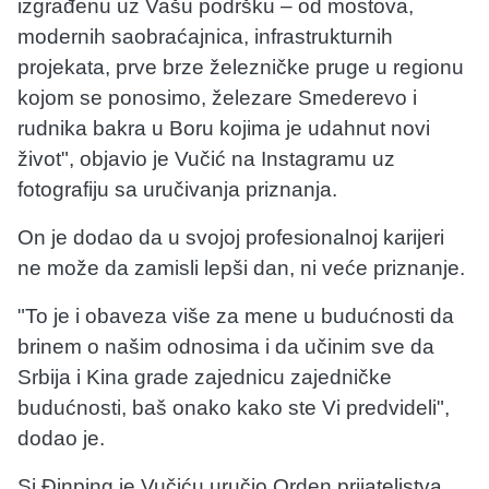
izgrađenu uz Vašu podršku – od mostova,
modernih saobraćajnica, infrastrukturnih
projekata, prve brze železničke pruge u regionu
kojom se ponosimo, železare Smederevo i
rudnika bakra u Boru kojima je udahnut novi
život", objavio je Vučić na Instagramu uz
fotografiju sa uručivanja priznanja.
On je dodao da u svojoj profesionalnoj karijeri
ne može da zamisli lepši dan, ni veće priznanje.
"To je i obaveza više za mene u budućnosti da
brinem o našim odnosima i da učinim sve da
Srbija i Kina grade zajednicu zajedničke
budućnosti, baš onako kako ste Vi predvideli",
dodao je.
Si Đinping je Vučiću uručio Orden prijateljstva,