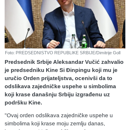
Foto: PREDSEDNISTVO REPUBLIKE SRBIJE/Dimitrije Goll
Predsednik Srbije Aleksandar Vučić zahvalio
je predsedniku Kine Si Đinpingu koji mu je
uručio Orden prijateljstva, ocenivši da to
odslikava zajedničke uspehe u simbolima
koji krase današnju Srbiju izgrađenu uz
podršku Kine.
"Ovaj orden odslikava zajedničke uspehe u
simbolima koji krase moju zemlju danas,