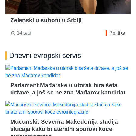
Zelenski u subotu u Srbiji
14 sati
Politika
access_time
Dnevni evropski servis
Parlament Mađarske u utorak bira šefa
države, a još se ne zna Mađarov kandidat
Mucunski: Severna Makedonija studija
slučaja kako bilateralni sporovi koče