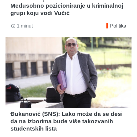
Međusobno pozicioniranje u kriminalnoj
grupi koju vodi Vučić
1 minut
Politika
access_time
Đukanović (SNS): Lako može da se desi
da na izborima bude više takozvanih
studentskih lista