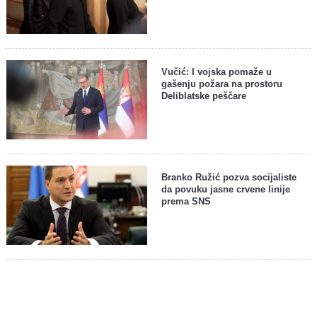
Vučić: I vojska pomaže u
gašenju požara na prostoru
Deliblatske peščare
Branko Ružić pozva socijaliste
da povuku jasne crvene linije
prema SNS