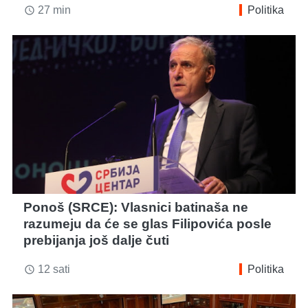
27 min
Politika
access_time
Ponoš (SRCE): Vlasnici batinaša ne
razumeju da će se glas Filipovića posle
prebijanja još dalje čuti
12 sati
Politika
access_time