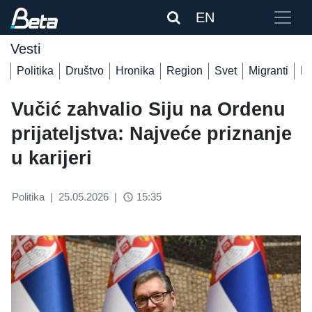
EN
Vesti
Politika
Društvo
Hronika
Region
Svet
Migranti
De
Vučić zahvalio Siju na Ordenu
prijateljstva: Najveće priznanje
u karijeri
Politika
|
25.05.2026
|
15:35
access_time