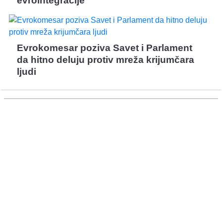
evrointegracije
Evrokomesar poziva Savet i Parlament
da hitno deluju protiv mreža krijumčara
ljudi