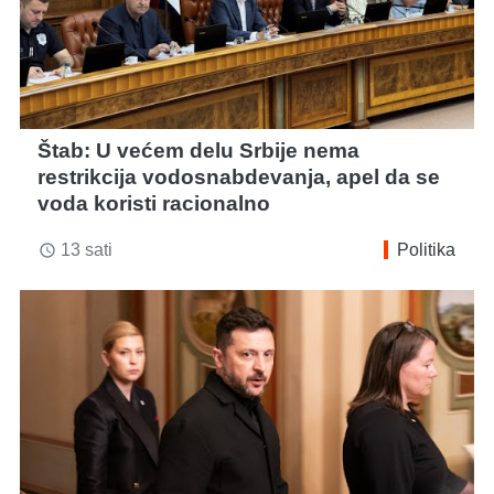
Štab: U većem delu Srbije nema
restrikcija vodosnabdevanja, apel da se
voda koristi racionalno
13 sati
Politika
access_time