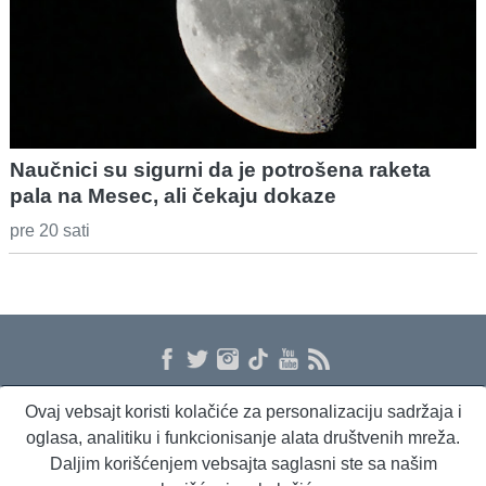
Naučnici su sigurni da je potrošena raketa
pala na Mesec, ali čekaju dokaze
pre 20 sati
Ovaj vebsajt koristi kolačiće za personalizaciju sadržaja i
O nama
Proizvodi i usluge
Politika privatnosti
Kontakt
RSS
oglasa, analitiku i funkcionisanje alata društvenih mreža.
Daljim korišćenjem vebsajta saglasni ste sa našim