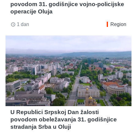
povodom 31. godišnjice vojno-policijske
operacije Oluja
1 dan
Region
access_time
U Republici Srpskoj Dan žalosti
povodom obeležavanja 31. godišnjice
stradanja Srba u Oluji