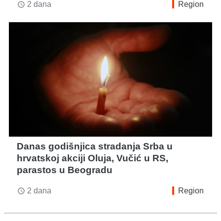
2 dana
Region
access_time
Danas godišnjica stradanja Srba u
hrvatskoj akciji Oluja, Vučić u RS,
parastos u Beogradu
2 dana
Region
access_time