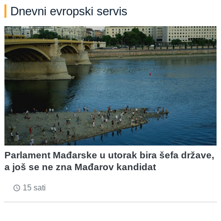
Dnevni evropski servis
Parlament Mađarske u utorak bira šefa države,
a još se ne zna Mađarov kandidat
15 sati
access_time