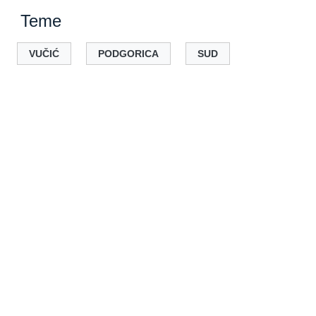
Teme
VUČIĆ
PODGORICA
SUD