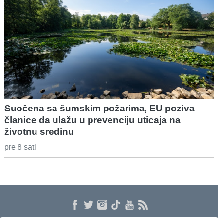
Suočena sa šumskim požarima, EU poziva
članice da ulažu u prevenciju uticaja na
životnu sredinu
pre 8 sati