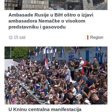
Ambasade Rusije u BiH oštro o izjavi
ambasadora Nemačke o visokom
predstavniku i gasovodu
15 sati
Region
access_time
U Kninu centralna manifestacija