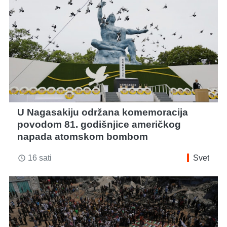
U Nagasakiju održana komemoracija
povodom 81. godišnjice američkog
napada atomskom bombom
16 sati
Svet
access_time