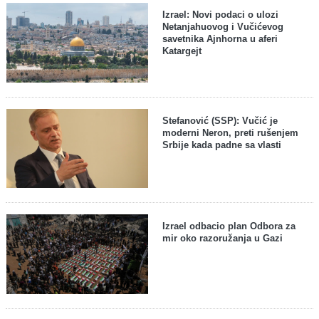
Izrael: Novi podaci o ulozi
Netanjahuovog i Vučićevog
savetnika Ajnhorna u aferi
Katargejt
Stefanović (SSP): Vučić je
moderni Neron, preti rušenjem
Srbije kada padne sa vlasti
Izrael odbacio plan Odbora za
mir oko razoružanja u Gazi