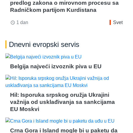
predlog zakona o mirovnom procesu sa
Radničkom partijom Kurdistana
1 dan
Svet
access_time
Dnevni evropski servis
Belgija najveći izvoznik piva u EU
Hil: Isporuka srpskog oružja Ukrajini
važnija od usklađivanja sa sankcijama
EU Moskvi
Crna Gora i Island mogle bi u paketu da