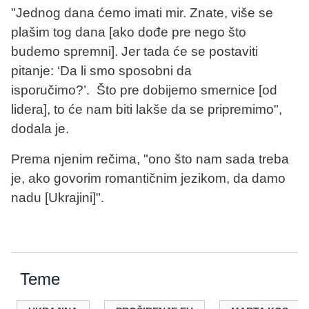
"Jednog dana ćemo imati mir. Znate, više se
plašim tog dana [ako dođe pre nego što
budemo spremni]. Jer tada će se postaviti
pitanje: ‘Da li smo sposobni da
isporučimo?’. Što pre dobijemo smernice [od
lidera], to će nam biti lakše da se pripremimo",
dodala je.
Prema njenim rečima, "ono što nam sada treba
je, ako govorim romantičnim jezikom, da damo
nadu [Ukrajini]".
Teme