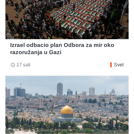
Izrael odbacio plan Odbora za mir oko
razoružanja u Gazi
17 sati
Svet
access_time