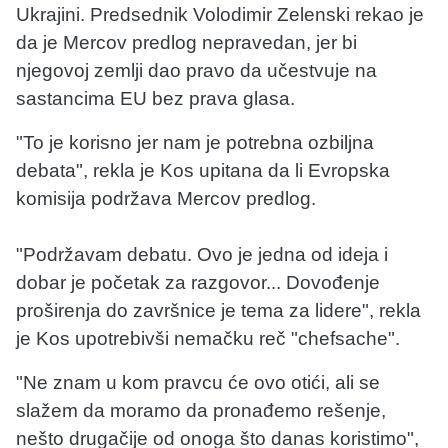
Ukrajini. Predsednik Volodimir Zelenski rekao je
da je Mercov predlog nepravedan, jer bi
njegovoj zemlji dao pravo da učestvuje na
sastancima EU bez prava glasa.
"To je korisno jer nam je potrebna ozbiljna
debata", rekla je Kos upitana da li Evropska
komisija podržava Mercov predlog.
"Podržavam debatu. Ovo je jedna od ideja i
dobar je početak za razgovor... Dovođenje
proširenja do završnice je tema za lidere", rekla
je Kos upotrebivši nemačku reč "chefsache".
"Ne znam u kom pravcu će ovo otići, ali se
slažem da moramo da pronađemo rešenje,
nešto drugačije od onoga što danas koristimo",