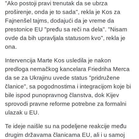
"Ako postoji pravi trenutak da se ubrza
proširenje, onda je to sada", rekla je Kos za
Fajnenšel tajms, dodajući da je vreme da
prestonice EU "pređu sa reči na dela". "Nisam
ovde da bih upravljala statusom kvo", rekla je
ona.
Intervencija Marte Kos usledila je nakon
predloga nemačkog kancelara Friedriha Merca
da se za Ukrajinu uvede status "pridružene
članice", sa pogodnostima i integracijom koje bi
bile ispod punopravnog članstva, dok Kijev
sprovodi pravne reforme potrebne za formalni
ulazak u EU.
Te ideje naišle su na podeljene reakcije među
drugim državama članicama EU, ali i u samoj