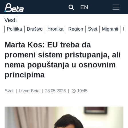
EN
Vesti
Politika
Društvo
Hronika
Region
Svet
Migranti
De
Marta Kos: EU treba da
promeni sistem pristupanja, ali
nema popuštanja u osnovnim
principima
Svet
|
Izvor: Beta
|
28.05.2026
|
10:45
access_time