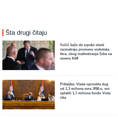
Šta drugi čitaju
Vučić kaže da srpske vlasti
razmatraju promenu vodotoka
Ibra, zbog maltretiranja Srba na
severu KiM
Pištaljka: Vlada oprostila dug
od 1,3 miliona evra JRB-u, oni
uplatili 1,7 miliona fondu Vista
rika