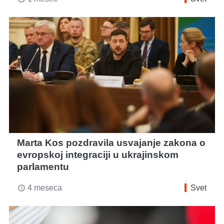
Marta Kos pozdravila usvajanje zakona o
evropskoj integraciji u ukrajinskom
parlamentu
4 meseca
Svet
access_time