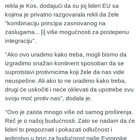
rekla je Kos, dodajući da su joj lideri EU sa
kojima je privatno razgovarala rekli da žele
"kombinaciju principa zasnovanog na
zaslugama... [i] više mogućnosti za postepenu
integraciju".
"Ako ovo uradimo kako treba, mogli bismo da
izgradimo snažan kontinent sposoban da se
suprotstavi protivnicima koji žele da nas vide
neuspešne. Ali ako to ne uradimo kako treba,
drugi će uskočiti i neće oklevati da upotrebe svu
svoju moć protiv nas", dodala je.
"Ovo je zaista mnogo više od samog proširenja.
Reč je o našoj budućnosti. Zato se nadam da će
lideri to prepoznati i pokazati odlučnost i
jedinstvo u brizi za budućnost naše Evropske