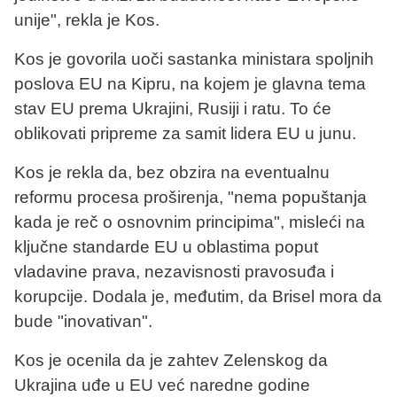
unije", rekla je Kos.
Kos je govorila uoči sastanka ministara spoljnih
poslova EU na Kipru, na kojem je glavna tema
stav EU prema Ukrajini, Rusiji i ratu. To će
oblikovati pripreme za samit lidera EU u junu.
Kos je rekla da, bez obzira na eventualnu
reformu procesa proširenja, "nema popuštanja
kada je reč o osnovnim principima", misleći na
ključne standarde EU u oblastima poput
vladavine prava, nezavisnosti pravosuđa i
korupcije. Dodala je, međutim, da Brisel mora da
bude "inovativan".
Kos je ocenila da je zahtev Zelenskog da
Ukrajina uđe u EU već naredne godine