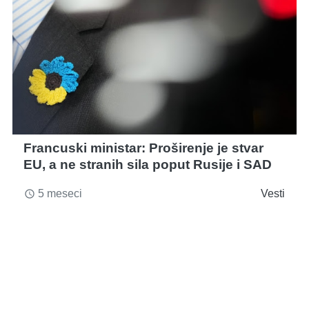
Francuski ministar: Proširenje je stvar
EU, a ne stranih sila poput Rusije i SAD
5 meseci
Vesti
access_time