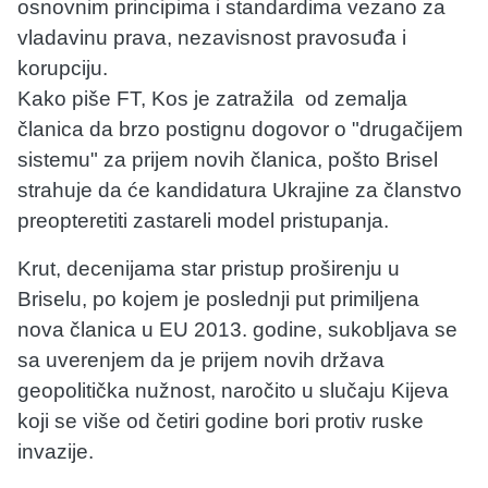
osnovnim principima i standardima vezano za
vladavinu prava, nezavisnost pravosuđa i
korupciju.
Kako piše FT, Kos je zatražila od zemalja
članica da brzo postignu dogovor o "drugačijem
sistemu" za prijem novih članica, pošto Brisel
strahuje da će kandidatura Ukrajine za članstvo
preopteretiti zastareli model pristupanja.
Krut, decenijama star pristup proširenju u
Briselu, po kojem je poslednji put primiljena
nova članica u EU 2013. godine, sukobljava se
sa uverenjem da je prijem novih država
geopolitička nužnost, naročito u slučaju Kijeva
koji se više od četiri godine bori protiv ruske
invazije.