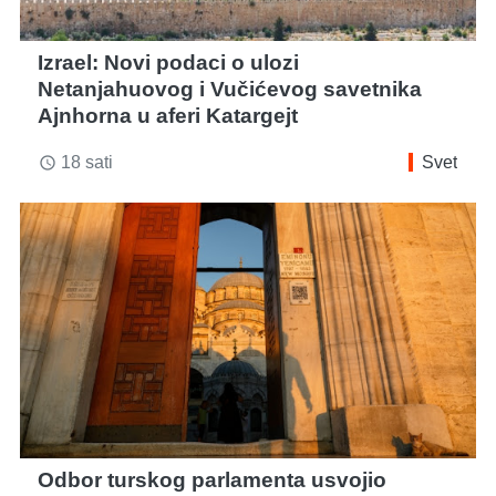
Izrael: Novi podaci o ulozi
Netanjahuovog i Vučićevog savetnika
Ajnhorna u aferi Katargejt
18 sati
Svet
access_time
Odbor turskog parlamenta usvojio