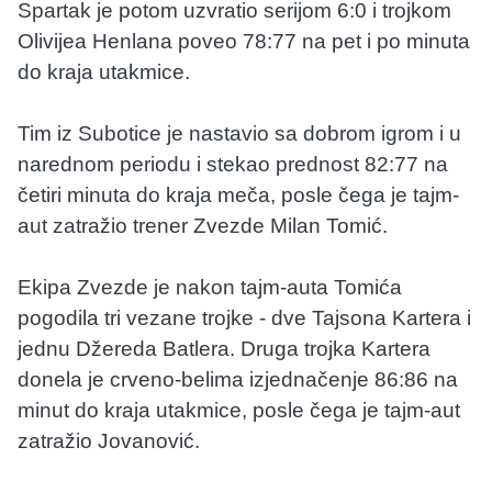
Spartak je potom uzvratio serijom 6:0 i trojkom
Olivijea Henlana poveo 78:77 na pet i po minuta
do kraja utakmice.
Tim iz Subotice je nastavio sa dobrom igrom i u
narednom periodu i stekao prednost 82:77 na
četiri minuta do kraja meča, posle čega je tajm-
aut zatražio trener Zvezde Milan Tomić.
Ekipa Zvezde je nakon tajm-auta Tomića
pogodila tri vezane trojke - dve Tajsona Kartera i
jednu Džereda Batlera. Druga trojka Kartera
donela je crveno-belima izjednačenje 86:86 na
minut do kraja utakmice, posle čega je tajm-aut
zatražio Jovanović.