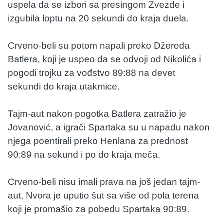
uspela da se izbori sa presingom Zvezde i
izgubila loptu na 20 sekundi do kraja duela.
Crveno-beli su potom napali preko Džereda
Batlera, koji je uspeo da se odvoji od Nikolića i
pogodi trojku za vođstvo 89:88 na devet
sekundi do kraja utakmice.
Tajm-aut nakon pogotka Batlera zatražio je
Jovanović, a igrači Spartaka su u napadu nakon
njega poentirali preko Henlana za prednost
90:89 na sekund i po do kraja meča.
Crveno-beli nisu imali prava na još jedan tajm-
aut, Nvora je uputio šut sa više od pola terena
koji je promašio za pobedu Spartaka 90:89.