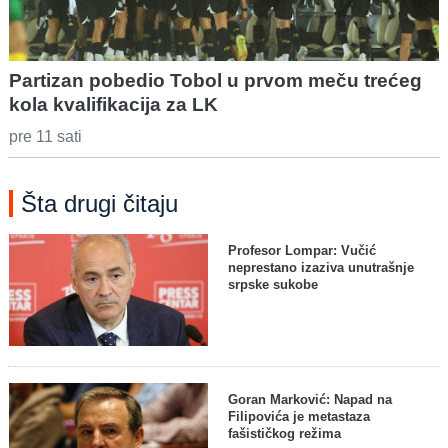
Partizan pobedio Tobol u prvom meču trećeg
kola kvalifikacija za LK
pre 11 sati
Šta drugi čitaju
Profesor Lompar: Vučić
neprestano izaziva unutrašnje
srpske sukobe
Goran Marković: Napad na
Filipovića je metastaza
fašističkog režima