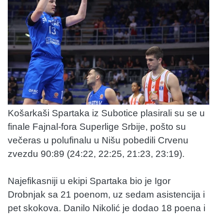
Košarkaši Spartaka iz Subotice plasirali su se u
finale Fajnal-fora Superlige Srbije, pošto su
večeras u polufinalu u Nišu pobedili Crvenu
zvezdu 90:89 (24:22, 22:25, 21:23, 23:19).
Najefikasniji u ekipi Spartaka bio je Igor
Drobnjak sa 21 poenom, uz sedam asistencija i
pet skokova. Danilo Nikolić je dodao 18 poena i