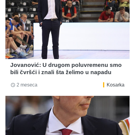
Jovanović: U drugom poluvremenu smo
bili čvršći i znali šta želimo u napadu
2 meseca
Kosarka
access_time