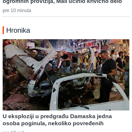
ogromnih provizija, Mali učinio krivično delo
pre 10 minuta
Hronika
U eksploziji u predgrađu Damaska jedna
osoba poginula, nekoliko povređenih