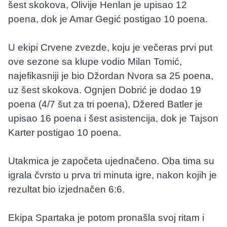
šest skokova, Olivije Henlan je upisao 12
poena, dok je Amar Gegić postigao 10 poena.
U ekipi Crvene zvezde, koju je večeras prvi put
ove sezone sa klupe vodio Milan Tomić,
najefikasniji je bio Džordan Nvora sa 25 poena,
uz šest skokova. Ognjen Dobrić je dodao 19
poena (4/7 šut za tri poena), Džered Batler je
upisao 16 poena i šest asistencija, dok je Tajson
Karter postigao 10 poena.
Utakmica je započeta ujednačeno. Oba tima su
igrala čvrsto u prva tri minuta igre, nakon kojih je
rezultat bio izjednačen 6:6.
Ekipa Spartaka je potom pronašla svoj ritam i