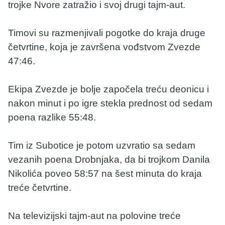
trojke Nvore zatražio i svoj drugi tajm-aut.
Timovi su razmenjivali pogotke do kraja druge
četvrtine, koja je završena vođstvom Zvezde
47:46.
Ekipa Zvezde je bolje započela treću deonicu i
nakon minut i po igre stekla prednost od sedam
poena razlike 55:48.
Tim iz Subotice je potom uzvratio sa sedam
vezanih poena Drobnjaka, da bi trojkom Danila
Nikolića poveo 58:57 na šest minuta do kraja
treće četvrtine.
Na televizijski tajm-aut na polovine treće