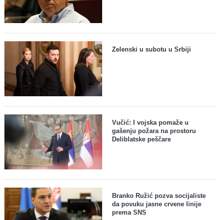
Zelenski u subotu u Srbiji
Vučić: I vojska pomaže u
gašenju požara na prostoru
Deliblatske peščare
Branko Ružić pozva socijaliste
da povuku jasne crvene linije
prema SNS