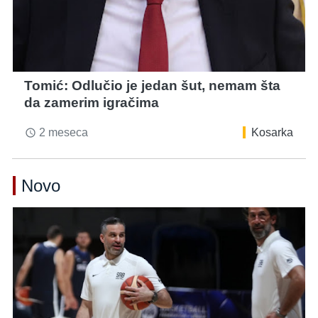
Tomić: Odlučio je jedan šut, nemam šta
da zamerim igračima
2 meseca
Kosarka
access_time
Novo