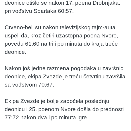
deonice otišlo se nakon 17. poena Drobnjaka,
pri vođstvu Spartaka 60:57.
Crveno-beli su nakon televizijskog tajm-auta
uspeli da, kroz četiri uzastopna poena Nvore,
povedu 61:60 na tri i po minuta do kraja treće
deonice.
Nakon još jedne razmena pogodaka u završnici
deonice, ekipa Zvezde je treću četvrtinu završila
sa vođstvom 70:67.
Ekipa Zvezde je bolje započela poslednju
deonicu i 25. poenom Nvore došla do prednosti
77:72 nakon dva i po minuta igre.