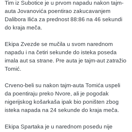
Tim iz Subotice je u prvom napadu nakon tajm-
auta Jovanovića poentirao zakucavanjem
Dalibora Ilića za prednost 88:86 na 46 sekundi
do kraja meča.
Ekipa Zvezde se mučila u svom narednom
napadu i na četiri sekunde do isteka poseda
imala aut sa strane. Pre auta je tajm-aut zatražio
Tomić.
Crveno-beli su nakon tajm-auta Tomića uspeli
da poentiraju preko Nvore, ali je pogodak
nigerijskog košarkaša ipak bio poništen zbog
isteka napada na 24 sekunde do kraja meča.
Ekipa Spartaka je u narednom posedu nije