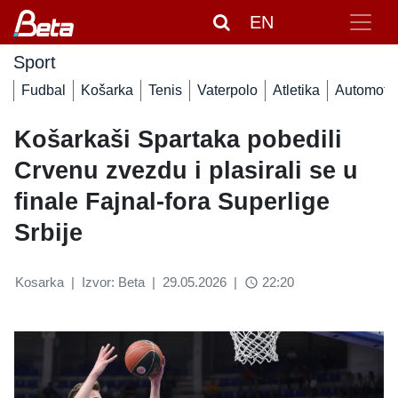
EN
Sport
Fudbal
Košarka
Tenis
Vaterpolo
Atletika
Automoto
Košarkaši Spartaka pobedili
Crvenu zvezdu i plasirali se u
finale Fajnal-fora Superlige
Srbije
Kosarka
|
Izvor: Beta
|
29.05.2026
|
22:20
access_time