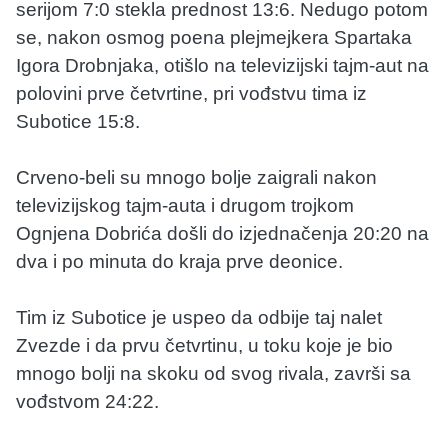
serijom 7:0 stekla prednost 13:6. Nedugo potom
se, nakon osmog poena plejmejkera Spartaka
Igora Drobnjaka, otišlo na televizijski tajm-aut na
polovini prve četvrtine, pri vođstvu tima iz
Subotice 15:8.
Crveno-beli su mnogo bolje zaigrali nakon
televizijskog tajm-auta i drugom trojkom
Ognjena Dobrića došli do izjednačenja 20:20 na
dva i po minuta do kraja prve deonice.
Tim iz Subotice je uspeo da odbije taj nalet
Zvezde i da prvu četvrtinu, u toku koje je bio
mnogo bolji na skoku od svog rivala, završi sa
vođstvom 24:22.