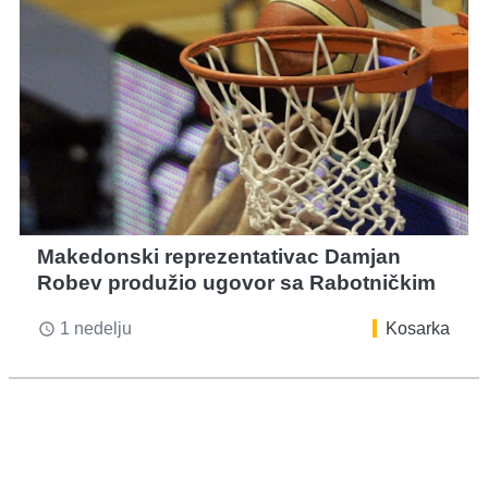
Makedonski reprezentativac Damjan
Robev produžio ugovor sa Rabotničkim
1 nedelju
Kosarka
access_time