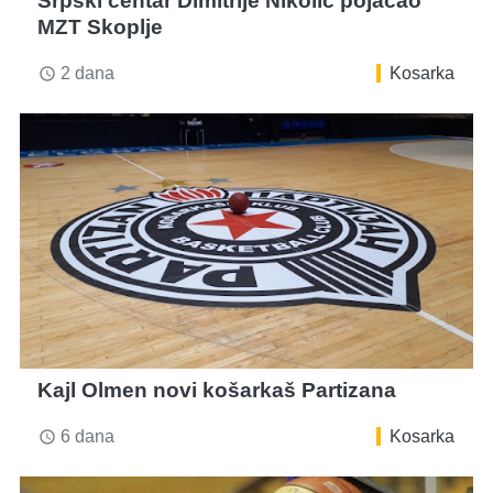
Srpski centar Dimitrije Nikolić pojačao
MZT Skoplje
2 dana
Kosarka
access_time
Kajl Olmen novi košarkaš Partizana
6 dana
Kosarka
access_time