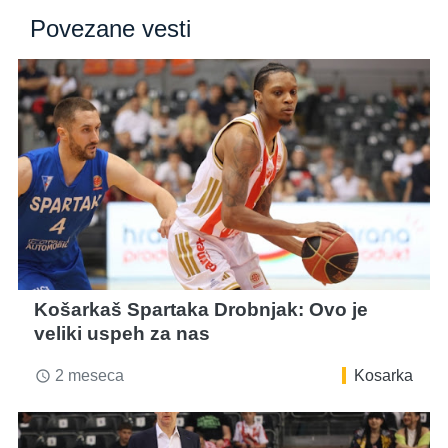
Povezane vesti
Košarkaš Spartaka Drobnjak: Ovo je
veliki uspeh za nas
2 meseca
Kosarka
access_time