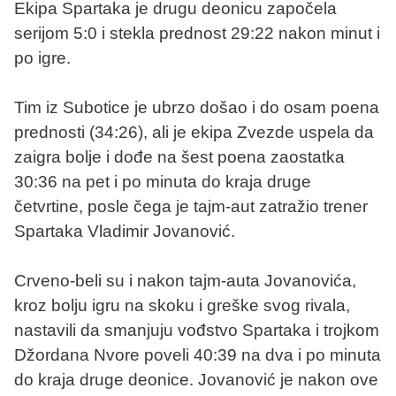
Ekipa Spartaka je drugu deonicu započela
serijom 5:0 i stekla prednost 29:22 nakon minut i
po igre.
Tim iz Subotice je ubrzo došao i do osam poena
prednosti (34:26), ali je ekipa Zvezde uspela da
zaigra bolje i dođe na šest poena zaostatka
30:36 na pet i po minuta do kraja druge
četvrtine, posle čega je tajm-aut zatražio trener
Spartaka Vladimir Jovanović.
Crveno-beli su i nakon tajm-auta Jovanovića,
kroz bolju igru na skoku i greške svog rivala,
nastavili da smanjuju vođstvo Spartaka i trojkom
Džordana Nvore poveli 40:39 na dva i po minuta
do kraja druge deonice. Jovanović je nakon ove