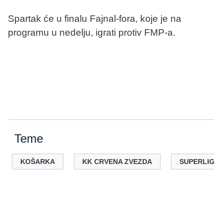
Spartak će u finalu Fajnal-fora, koje je na
programu u nedelju, igrati protiv FMP-a.
Teme
KOŠARKA
KK CRVENA ZVEZDA
SUPERLIGA 