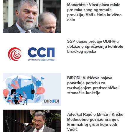
Monarhisti: Vlast plaća rafale
pre roka zbog ogromnih
provizija, Mali učinio krivično
delo
SSP danas predaje ODIHR-u
dokaze o sprečavanju kontrole
biračkog spiska
BIRODI: Vučićeva najava
potvrđuje potrebu za
razdvajanjem predsedničke i
stranačke funkcije
Advokat Rajić o Miliću i Kričku:
Međusobno pozicioniranje u
kriminalnoj grupi koju vodi
Vučić