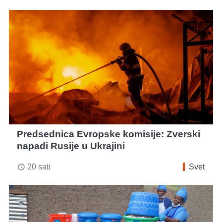
Predsednica Evropske komisije: Zverski
napadi Rusije u Ukrajini
20 sati
Svet
access_time