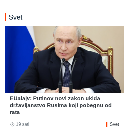
Svet
EUalajv: Putinov novi zakon ukida
državljanstvo Rusima koji pobegnu od
rata
19 sati
Svet
access_time