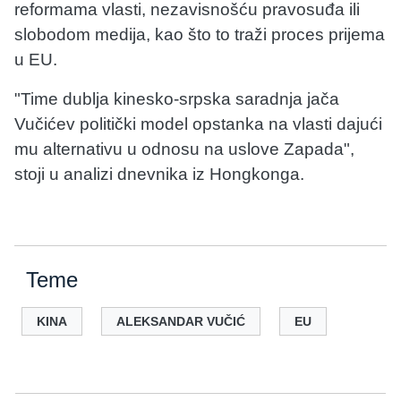
reformama vlasti, nezavisnošću pravosuđa ili
slobodom medija, kao što to traži proces prijema
u EU.
"Time dublja kinesko-srpska saradnja jača
Vučićev politički model opstanka na vlasti dajući
mu alternativu u odnosu na uslove Zapada",
stoji u analizi dnevnika iz Hongkonga.
Teme
KINA
ALEKSANDAR VUČIĆ
EU