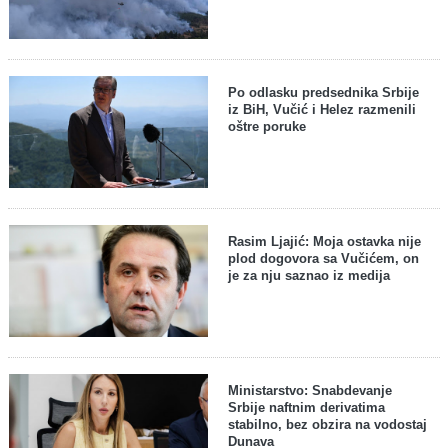
Po odlasku predsednika Srbije
iz BiH, Vučić i Helez razmenili
oštre poruke
Rasim Ljajić: Moja ostavka nije
plod dogovora sa Vučićem, on
je za nju saznao iz medija
Ministarstvo: Snabdevanje
Srbije naftnim derivatima
stabilno, bez obzira na vodostaj
Dunava