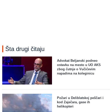
Šta drugi čitaju
Advokat Beljanski podneo
ostavku na mesto u UO AKS
zbog ćutnje o Vučićevim
napadima na koleginicu
Požari u Deliblatskoj peščari i
kod Zaječara, gase ih
helikopteri