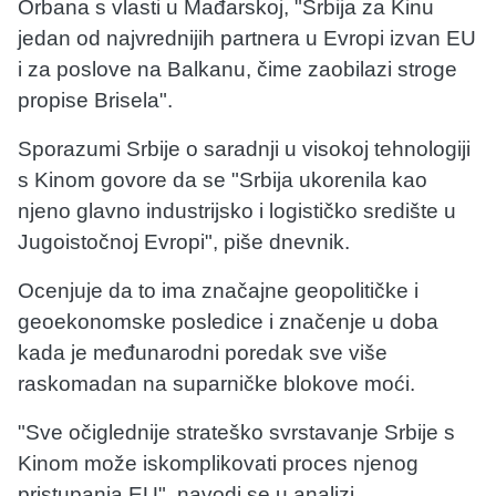
Orbana s vlasti u Mađarskoj, "Srbija za Kinu
jedan od najvrednijih partnera u Evropi izvan EU
i za poslove na Balkanu, čime zaobilazi stroge
propise Brisela".
Sporazumi Srbije o saradnji u visokoj tehnologiji
s Kinom govore da se "Srbija ukorenila kao
njeno glavno industrijsko i logističko središte u
Jugoistočnoj Evropi", piše dnevnik.
Ocenjuje da to ima značajne geopolitičke i
geoekonomske posledice i značenje u doba
kada je međunarodni poredak sve više
raskomadan na suparničke blokove moći.
"Sve očiglednije strateško svrstavanje Srbije s
Kinom može iskomplikovati proces njenog
pristupanja EU", navodi se u analizi.