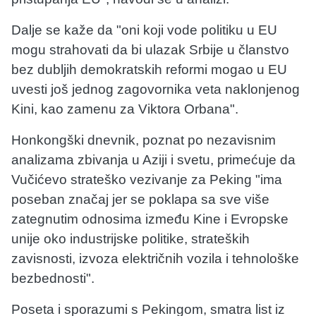
Dalje se kaže da "oni koji vode politiku u EU
mogu strahovati da bi ulazak Srbije u članstvo
bez dubljih demokratskih reformi mogao u EU
uvesti još jednog zagovornika veta naklonjenog
Kini, kao zamenu za Viktora Orbana".
Honkongški dnevnik, poznat po nezavisnim
analizama zbivanja u Aziji i svetu, primećuje da
Vučićevo strateško vezivanje za Peking "ima
poseban značaj jer se poklapa sa sve više
zategnutim odnosima između Kine i Evropske
unije oko industrijske politike, strateških
zavisnosti, izvoza električnih vozila i tehnološke
bezbednosti".
Poseta i sporazumi s Pekingom, smatra list iz