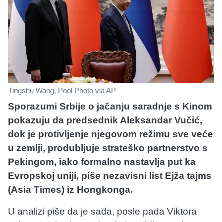
Tingshu Wang, Pool Photo via AP
Sporazumi Srbije o jačanju saradnje s Kinom
pokazuju da predsednik Aleksandar Vučić,
dok je protivljenje njegovom režimu sve veće
u zemlji, produbljuje strateško partnerstvo s
Pekingom, iako formalno nastavlja put ka
Evropskoj uniji, piše nezavisni list Ejža tajms
(Asia Times) iz Hongkonga.
U analizi piše da je sada, posle pada Viktora