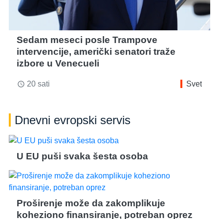
Sedam meseci posle Trampove
intervencije, američki senatori traže
izbore u Venecueli
20 sati
Svet
access_time
Dnevni evropski servis
U EU puši svaka šesta osoba
Proširenje može da zakomplikuje
koheziono finansiranje, potreban oprez