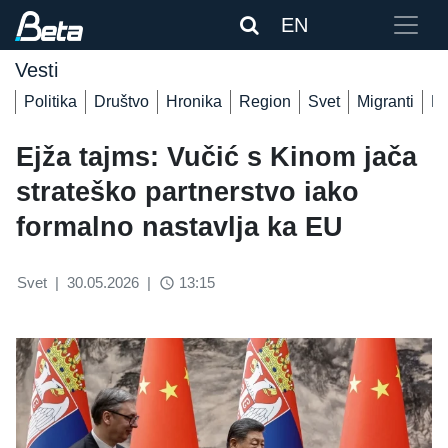
EN
Vesti
Politika
Društvo
Hronika
Region
Svet
Migranti
De
Ejža tajms: Vučić s Kinom jača
strateško partnerstvo iako
formalno nastavlja ka EU
Svet
|
30.05.2026
|
13:15
access_time