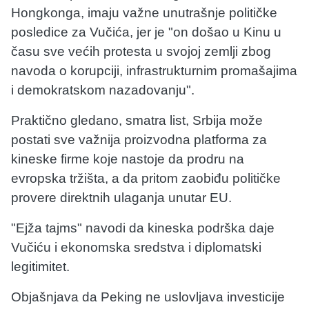
Hongkonga, imaju važne unutrašnje političke
posledice za Vučića, jer je "on došao u Kinu u
času sve većih protesta u svojoj zemlji zbog
navoda o korupciji, infrastrukturnim promašajima
i demokratskom nazadovanju".
Praktično gledano, smatra list, Srbija može
postati sve važnija proizvodna platforma za
kineske firme koje nastoje da prodru na
evropska tržišta, a da pritom zaobiđu političke
provere direktnih ulaganja unutar EU.
"Ejža tajms" navodi da kineska podrška daje
Vučiću i ekonomska sredstva i diplomatski
legitimitet.
Objašnjava da Peking ne uslovljava investicije