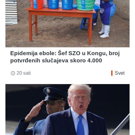
Epidemija ebole: Šef SZO u Kongu, broj
potvrđenih slučajeva skoro 4.000
20 sati
Svet
access_time