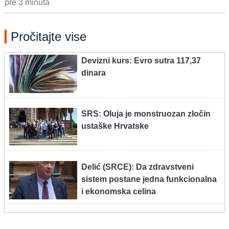
pre 3 minuta
Pročitajte vise
Devizni kurs: Evro sutra 117,37
dinara
SRS: Oluja je monstruozan zločin
ustaške Hrvatske
Delić (SRCE): Da zdravstveni
sistem postane jedna funkcionalna
i ekonomska celina