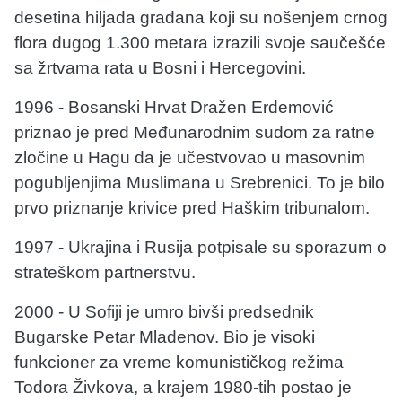
desetina hiljada građana koji su nošenjem crnog
flora dugog 1.300 metara izrazili svoje saučešće
sa žrtvama rata u Bosni i Hercegovini.
1996 - Bosanski Hrvat Dražen Erdemović
priznao je pred Međunarodnim sudom za ratne
zločine u Hagu da je učestvovao u masovnim
pogubljenjima Muslimana u Srebrenici. To je bilo
prvo priznanje krivice pred Haškim tribunalom.
1997 - Ukrajina i Rusija potpisale su sporazum o
strateškom partnerstvu.
2000 - U Sofiji je umro bivši predsednik
Bugarske Petar Mladenov. Bio je visoki
funkcioner za vreme komunističkog režima
Todora Živkova, a krajem 1980-tih postao je