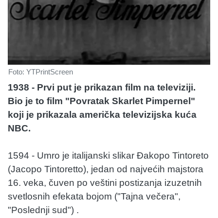
Foto: YTPrintScreen
1938 - Prvi put je prikazan film na televiziji.
Bio je to film "Povratak Skarlet Pimpernel"
koji je prikazala američka televizijska kuća
NBC.
1594 - Umro je italijanski slikar Đakopo Tintoreto
(Jacopo Tintoretto), jedan od najvećih majstora
16. veka, čuven po veštini postizanja izuzetnih
svetlosnih efekata bojom ("Tajna večera",
"Poslednji sud") .