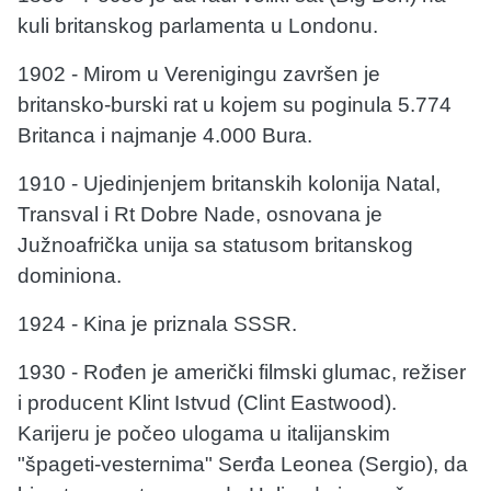
kuli britanskog parlamenta u Londonu.
1902 - Mirom u Verenigingu završen je
britansko-burski rat u kojem su poginula 5.774
Britanca i najmanje 4.000 Bura.
1910 - Ujedinjenjem britanskih kolonija Natal,
Transval i Rt Dobre Nade, osnovana je
Južnoafrička unija sa statusom britanskog
dominiona.
1924 - Kina je priznala SSSR.
1930 - Rođen je američki filmski glumac, režiser
i producent Klint Istvud (Clint Eastwood).
Karijeru je počeo ulogama u italijanskim
"špageti-vesternima" Serđa Leonea (Sergio), da