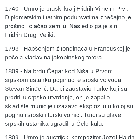
1740 - Umro je pruski kralj Fridrih Vilhelm Prvi.
Diplomatskim i ratnim poduhvatima značajno je
proširio i ojačao zemlju. Nasledio ga je sin
Fridrih Drugi Veliki.
1793 - Hapšenjem žirondinaca u Francuskoj je
počela vladavina jakobinskog terora.
1809 - Na brdu Čegar kod Niša u Prvom
srpskom ustanku poginuo je srpski vojvoda
Stevan Sinđelić. Da bi zaustavio Turke koji su
prodrli u srpsko utvrđenje, on je zapalio
skladište municije i izazavo eksploziju u kojoj su
poginuli srpski i turski vojnici. Turci su glave
srpskih ustanika ugradili u Ćele-kulu.
1809 - Umro je austrijski kompozitor Jozef Hajdn