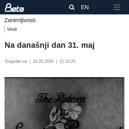
EN
Zanimljivosti
Vesti
Na današnji dan 31. maj
Dogodilo se
|
31.05.2026
|
10:25
access_time