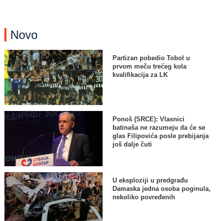
Novo
Partizan pobedio Tobol u
prvom meču trećeg kola
kvalifikacija za LK
Ponoš (SRCE): Vlasnici
batinaša ne razumeju da će se
glas Filipovića posle prebijanja
još dalje čuti
U eksploziji u predgrađu
Damaska jedna osoba poginula,
nekoliko povređenih