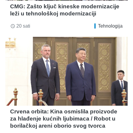
CMG: Zašto ključ kineske modernizacije
leži u tehnološkoj modernizaciji
20 sati
Tehnologija
access_time
Crvena orbita: Kina osmislila proizvode
za hlađenje kućnih ljubimaca / Robot u
borilačkoj areni oborio svog tvorca