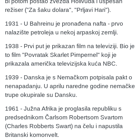
bi potom postao zvezda Holivuda i uspešan
režiser ("Za šaku dolara", "Prljavi Hari").
1931 - U Bahreinu je pronađena nafta - prvo
nalazište petroleja u nekoj arpaskoj zemlji.
1938 - Prvi put je prikazan film na televiziji. Bio je
to film "Povratak Skarlet Pimpernel" koji je
prikazala američka televizijska kuća NBC.
1939 - Danska je s Nemačkom potpisala pakt o
nenapadanju. U aprilu naredne godine nemačke
trupe okupirale su Dansku.
1961 - Južna Afrika je proglasila republiku s
predsednikom Čarlsom Robertsom Svartom
(Charles Robberts Swart) na čelu i napustila
Britanski komonvelt.