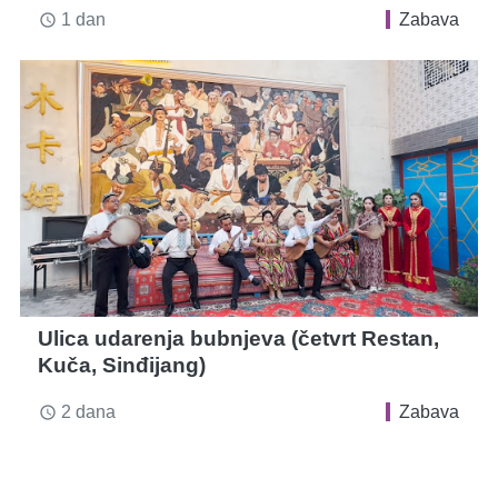
1 dan
Zabava
access_time
Ulica udarenja bubnjeva (četvrt Restan,
Kuča, Sinđijang)
2 dana
Zabava
access_time