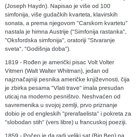
(Joseph Haydn). Napisao je više od 100
simfonija, više gudačkih kvarteta, klavirskih
sonata, a prema njegovom "Carskom kvartetu"
nastala je himna Austrije ("Simfonija rastanka",
"Oksfordska simfonija", oratoriji "Stvaranje
sveta", "Godišnja doba").
1819 - Rođen je američki pisac Volt Volter
Vitmen (Walt Walter Whitman), jedan od
najznačajniji pesnika američke književnosti, čija
je zbirka pesama "Vlati trave" imala presudan
uticaj na moderno pesništvo. Neshvaćen od
savremenika u svojoj zemlji, prvo priznanje
dobio je od engleskih "prerafaelista" i pokreta za
"slobodan stih" (vers libre) u francuskoj poeziji.
1859 - Počeo je da radi veliki sat (Big Ben) na