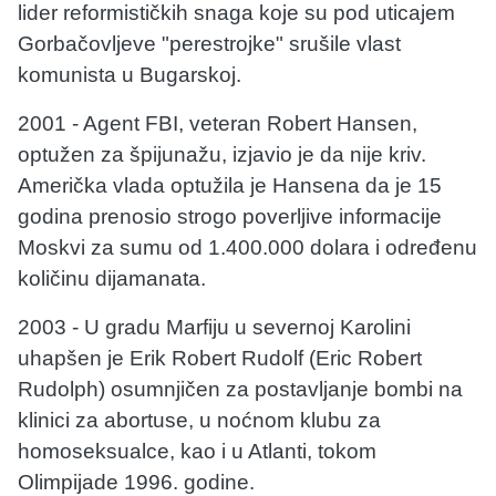
lider reformističkih snaga koje su pod uticajem
Gorbačovljeve "perestrojke" srušile vlast
komunista u Bugarskoj.
2001 - Agent FBI, veteran Robert Hansen,
optužen za špijunažu, izjavio je da nije kriv.
Američka vlada optužila je Hansena da je 15
godina prenosio strogo poverljive informacije
Moskvi za sumu od 1.400.000 dolara i određenu
količinu dijamanata.
2003 - U gradu Marfiju u severnoj Karolini
uhapšen je Erik Robert Rudolf (Eric Robert
Rudolph) osumnjičen za postavljanje bombi na
klinici za abortuse, u noćnom klubu za
homoseksualce, kao i u Atlanti, tokom
Olimpijade 1996. godine.