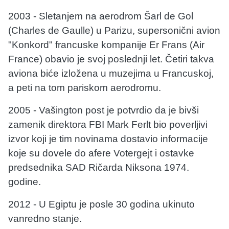
2003 - Sletanjem na aerodrom Šarl de Gol
(Charles de Gaulle) u Parizu, supersonični avion
"Konkord" francuske kompanije Er Frans (Air
France) obavio je svoj poslednji let. Četiri takva
aviona biće izložena u muzejima u Francuskoj,
a peti na tom pariskom aerodromu.
2005 - Vašington post je potvrdio da je bivši
zamenik direktora FBI Mark Ferlt bio poverljivi
izvor koji je tim novinama dostavio informacije
koje su dovele do afere Votergejt i ostavke
predsednika SAD Ričarda Niksona 1974.
godine.
2012 - U Egiptu je posle 30 godina ukinuto
vanredno stanje.