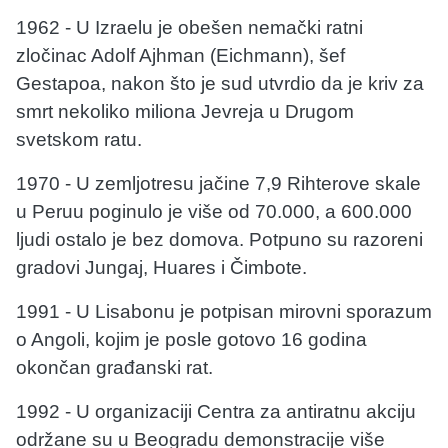
1962 - U Izraelu je obešen nemački ratni
zločinac Adolf Ajhman (Eichmann), šef
Gestapoa, nakon što je sud utvrdio da je kriv za
smrt nekoliko miliona Jevreja u Drugom
svetskom ratu.
1970 - U zemljotresu jačine 7,9 Rihterove skale
u Peruu poginulo je više od 70.000, a 600.000
ljudi ostalo je bez domova. Potpuno su razoreni
gradovi Jungaj, Huares i Čimbote.
1991 - U Lisabonu je potpisan mirovni sporazum
o Angoli, kojim je posle gotovo 16 godina
okončan građanski rat.
1992 - U organizaciji Centra za antiratnu akciju
održane su u Beogradu demonstracije više