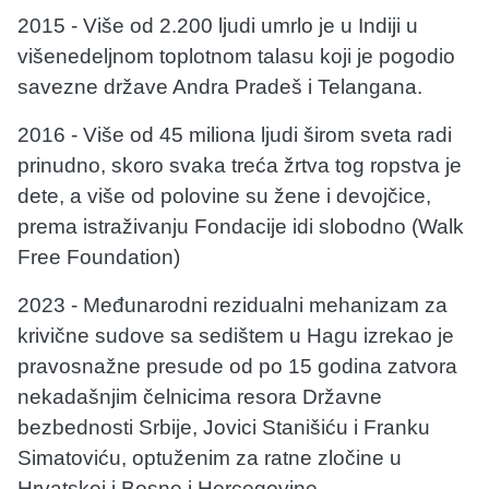
2015 - Više od 2.200 ljudi umrlo je u Indiji u
višenedeljnom toplotnom talasu koji je pogodio
savezne države Andra Pradeš i Telangana.
2016 - Više od 45 miliona ljudi širom sveta radi
prinudno, skoro svaka treća žrtva tog ropstva je
dete, a više od polovine su žene i devojčice,
prema istraživanju Fondacije idi slobodno (Walk
Free Foundation)
2023 - Međunarodni rezidualni mehanizam za
krivične sudove sa sedištem u Hagu izrekao je
pravosnažne presude od po 15 godina zatvora
nekadašnjim čelnicima resora Državne
bezbednosti Srbije, Jovici Stanišiću i Franku
Simatoviću, optuženim za ratne zločine u
Hrvatskoj i Bosne i Hercegovine.