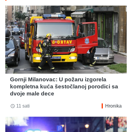
Gornji Milanovac: U požaru izgorela
kompletna kuća šestočlanoj porodici sa
dvoje male dece
11 sati
Hronika
access_time