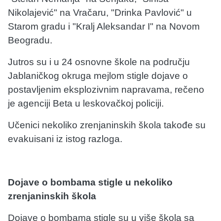
Nikolajević" na Vračaru, "Drinka Pavlović" u
Starom gradu i "Kralj Aleksandar I" na Novom
Beogradu.
Jutros su i u 24 osnovne škole na području
Jablaničkog okruga mejlom stigle dojave o
postavljenim eksplozivnim napravama, rečeno
je agenciji Beta u leskovačkoj policiji.
Učenici nekoliko zrenjaninskih škola takođe su
evakuisani iz istog razloga.
Dojave o bombama stigle u nekoliko
zrenjaninskih škola
Dojave o bombama stigle su u više škola sa