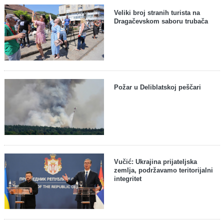
Veliki broj stranih turista na
Dragačevskom saboru trubača
Požar u Deliblatskoj peščari
Vučić: Ukrajina prijateljska
zemlja, podržavamo teritorijalni
integritet