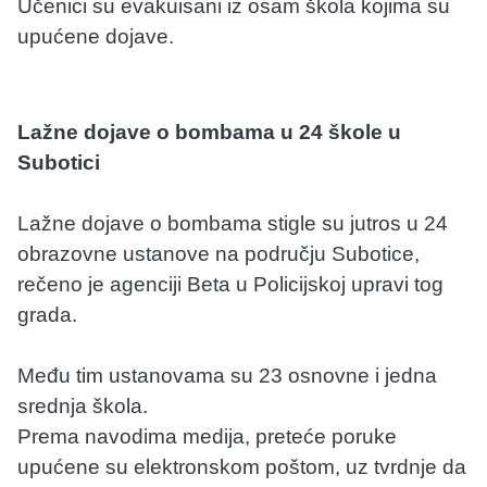
Učenici su evakuisani iz osam škola kojima su
upućene dojave.
Lažne dojave o bombama u 24 škole u
Subotici
Lažne dojave o bombama stigle su jutros u 24
obrazovne ustanove na području Subotice,
rečeno je agenciji Beta u Policijskoj upravi tog
grada.
Među tim ustanovama su 23 osnovne i jedna
srednja škola.
Prema navodima medija, preteće poruke
upućene su elektronskom poštom, uz tvrdnje da