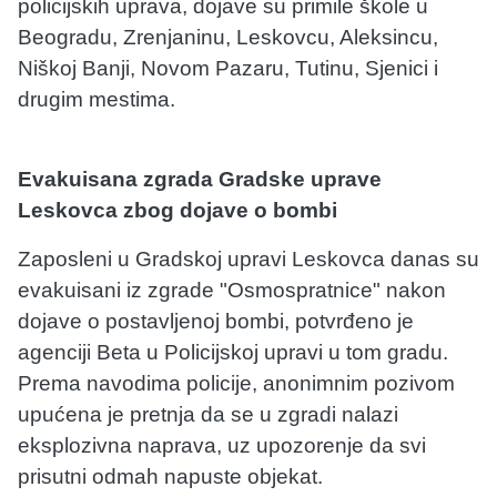
policijskih uprava, dojave su primile škole u
Beogradu, Zrenjaninu, Leskovcu, Aleksincu,
Niškoj Banji, Novom Pazaru, Tutinu, Sjenici i
drugim mestima.
Evakuisana zgrada Gradske uprave
Leskovca zbog dojave o bombi
Zaposleni u Gradskoj upravi Leskovca danas su
evakuisani iz zgrade "Osmospratnice" nakon
dojave o postavljenoj bombi, potvrđeno je
agenciji Beta u Policijskoj upravi u tom gradu.
Prema navodima policije, anonimnim pozivom
upućena je pretnja da se u zgradi nalazi
eksplozivna naprava, uz upozorenje da svi
prisutni odmah napuste objekat.