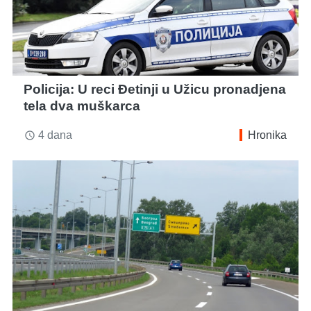
Policija: U reci Đetinji u Užicu pronadjena
tela dva muškarca
4 dana
Hronika
access_time