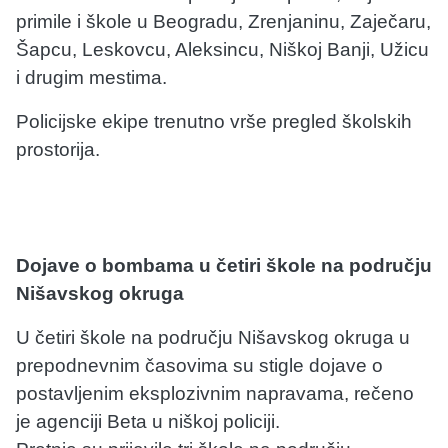
primile i škole u Beogradu, Zrenjaninu, Zaječaru,
Šapcu, Leskovcu, Aleksincu, Niškoj Banji, Užicu
i drugim mestima.
Policijske ekipe trenutno vrše pregled školskih
prostorija.
Dojave o bombama u četiri škole na području
Nišavskog okruga
U četiri škole na području Nišavskog okruga u
prepodnevnim časovima su stigle dojave o
postavljenim eksplozivnim napravama, rečeno
je agenciji Beta u niškoj policiji.