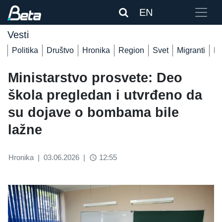
EN
Vesti
Politika
Društvo
Hronika
Region
Svet
Migranti
De
Ministarstvo prosvete: Deo
škola pregledan i utvrđeno da
su dojave o bombama bile
lažne
Hronika
|
03.06.2026
|
12:55
access_time