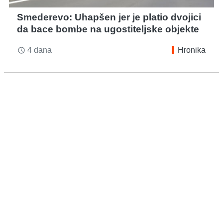
Smederevo: Uhapšen jer je platio dvojici
da bace bombe na ugostiteljske objekte
4 dana
Hronika
access_time