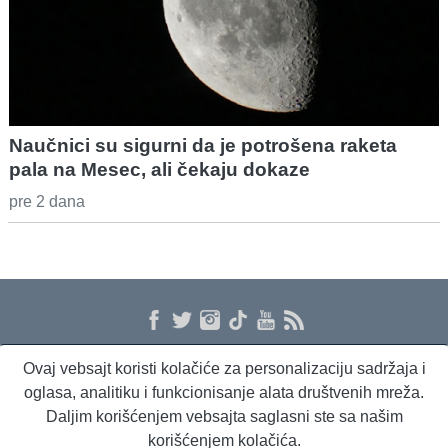
Naučnici su sigurni da je potrošena raketa
pala na Mesec, ali čekaju dokaze
pre 2 dana
Ovaj vebsajt koristi kolačiće za personalizaciju sadržaja i
O nama
Proizvodi i usluge
Politika privatnosti
Kontakt
RSS
oglasa, analitiku i funkcionisanje alata društvenih mreža.
Daljim korišćenjem vebsajta saglasni ste sa našim
korišćenjem kolačića.
Beta Briefing
Dnevni evropski servis
Radio Sto plus