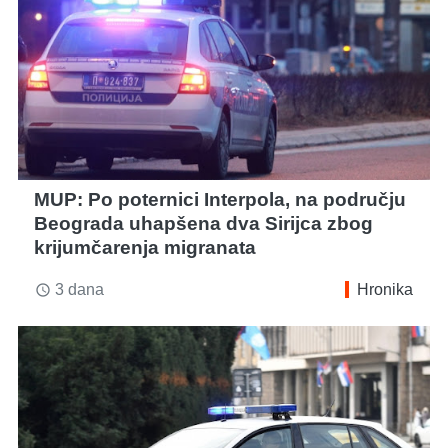
MUP: Po poternici Interpola, na području
Beograda uhapšena dva Sirijca zbog
krijumčarenja migranata
3 dana
Hronika
access_time