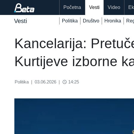
Početna
Vesti
Video
Ek
Vesti
Politika
Društvo
Hronika
Reg
Kancelarija: Pretuč
Kurtijeve izborne 
Politika
|
03.06.2026
|
14:25
access_time