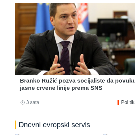
Branko Ružić pozva socijaliste da povuk
jasne crvene linije prema SNS
3 sata
Politi
access_time
Dnevni evropski servis