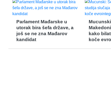
Parlament Mađarske u
Mucunski
utorak bira šefa države, a
Makedonij
još se ne zna Mađarov
kako bilat
kandidat
koče evro