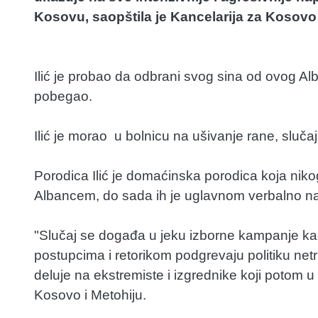
Kosovu, saopštila je Kancelarija za Kosovo 
Ilić je probao da odbrani svog sina od ovog Alb
pobegao.
Ilić je morao u bolnicu na ušivanje rane, slučaj j
Porodica Ilić je domaćinska porodica koja niko
Albancem, do sada ih je uglavnom verbalno n
"Slučaj se događa u jeku izborne kampanje kad
postupcima i retorikom podgrevaju politiku net
deluje na ekstremiste i izgrednike koji potom u
Kosovo i Metohiju.