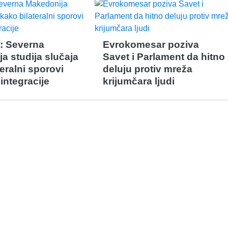
: Severna
Evrokomesar poziva
a studija slučaja
Savet i Parlament da hitno
eralni sporovi
deluju protiv mreža
integracije
krijumčara ljudi