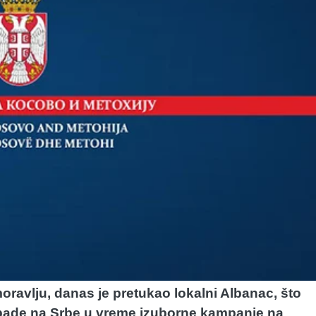
ravlju, danas je pretukao lokalni Albanac, što
napade na Srbe u vreme izuborne kampanje na