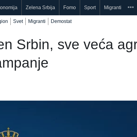
onomija
Zelena Srbija
Fomo
Sport
Migranti
ion
Svet
Migranti
Demostat
en Srbin, sve veća ag
kampanje