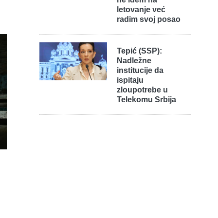
letovanje već
radim svoj posao
Tepić (SSP):
Nadležne
institucije da
ispitaju
zloupotrebe u
Telekomu Srbija