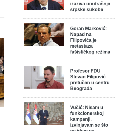
izaziva unutrašnje
srpske sukobe
Goran Marković:
Napad na
Filipovića je
metastaza
fašističkog režima
Profesor FDU
Stevan Filipović
pretučen u centru
Beograda
Vučić: Nisam u
funkcionerskoj
kampanji,
izvinjavam se što
ne idem na