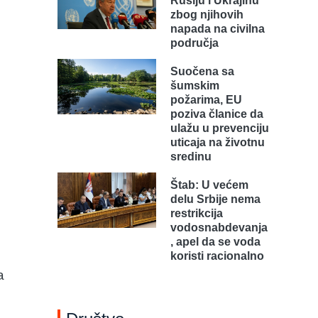
Rusiju i Ukrajinu
zbog njihovih
napada na civilna
područja
Suočena sa
šumskim
požarima, EU
poziva članice da
ulažu u prevenciju
uticaja na životnu
sredinu
Štab: U većem
delu Srbije nema
restrikcija
vodosnabdevanja
, apel da se voda
koristi racionalno
a