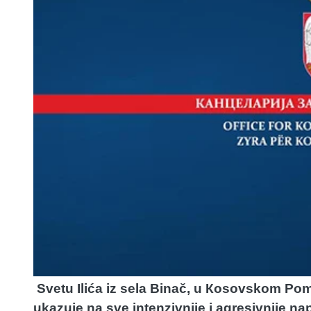
Svetu Ilića iz sela Binač, u Кosovskom Pomo
ukazuje na sve intenzivnije i agresivnije 