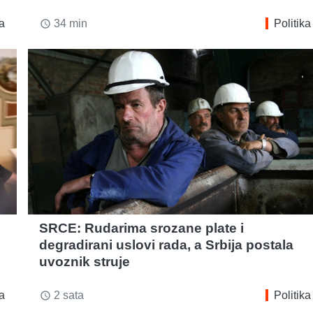
ka
34 min
Politika
access_time
SRCE: Rudarima srozane plate i
degradirani uslovi rada, a Srbija postala
uvoznik struje
ka
2 sata
Politika
access_time