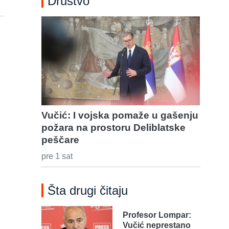
Društvo
Vučić: I vojska pomaže u gašenju
požara na prostoru Deliblatske
peščare
pre 1 sat
Šta drugi čitaju
Profesor Lompar:
Vučić neprestano