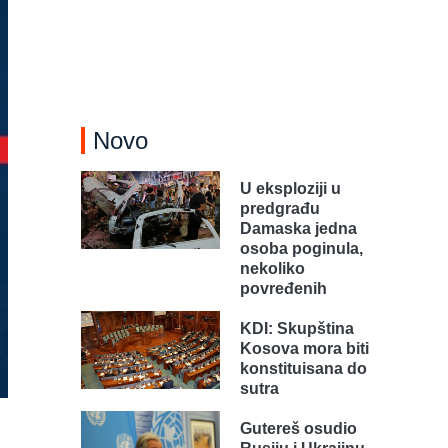
Novo
U eksploziji u
predgrađu
Damaska jedna
osoba poginula,
nekoliko
povređenih
KDI: Skupština
Kosova mora biti
konstituisana do
sutra
Gutereš osudio