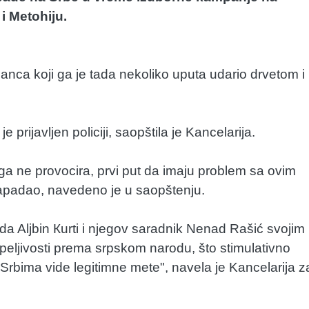
i Metohiju.
anca koji ga je tada nekoliko uputa udario drvetom i
e prijavljen policiji, saopštila je Kancelarija.
ga ne provocira, prvi put da imaju problem sa ovim
apadao, navedeno je u saopštenju.
a Aljbin Кurti i njegov saradnik Nenad Rašić svojim
rpeljivosti prema srpskom narodu, što stimulativno
 Srbima vide legitimne mete", navela je Kancelarija z