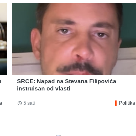
u
SRCE: Napad na Stevana Filipovića
instruisan od vlasti
ka
5 sati
Politika
access_time