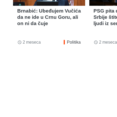
Brnabić: Ubeđujem Vučića
PSG pita 
da ne ide u Crnu Goru, ali
Srbije štit
on ni da čuje
ljudi iz s
2 meseca
Politika
2 meseca
access_time
access_time