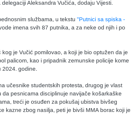
delegaciji Aleksandra Vučića, dodaju Vijesti.
zbednosnim službama, u tekstu
"Putnici sa spiska -
avode imena svih 87 putnika, a za neke od njih i po
kog je Vučić pomilovao, a koji je bio optužen da je
bol palicom, kao i pripadnik zemunske policije kome
u 2024. godine.
a učesnike studentskih protesta, drugog je vlast
u da pesnicama disciplinuje navijače košarkaške
inama, treći je osuđen za pokušaj ubistva bivšeg
ke kazne zbog nasilja, peti je bivši MMA borac koji je