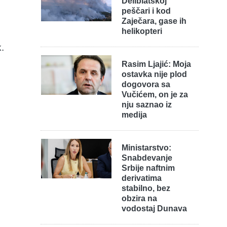
Deliblatskoj
peščari i kod
Zaječara, gase ih
helikopteri
.
Rasim Ljajić: Moja
ostavka nije plod
dogovora sa
Vučićem, on je za
nju saznao iz
medija
Ministarstvo:
Snabdevanje
Srbije naftnim
derivatima
stabilno, bez
obzira na
vodostaj Dunava