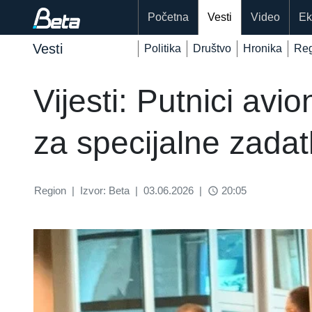
Početna
Vesti
Video
Ek
Vesti
Politika
Društvo
Hronika
Reg
Vijesti: Putnici avi
za specijalne zada
Region
|
Izvor: Beta
|
03.06.2026
|
20:05
access_time