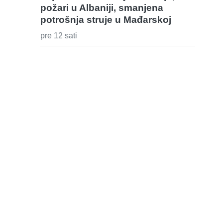
požari u Albaniji, smanjena
potrošnja struje u Mađarskoj
pre 12 sati