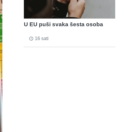
U EU puši svaka šesta osoba
16 sati
access_time