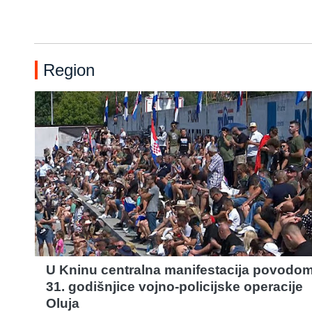
Region
U Kninu centralna manifestacija povodo
31. godišnjice vojno-policijske operacije
Oluja