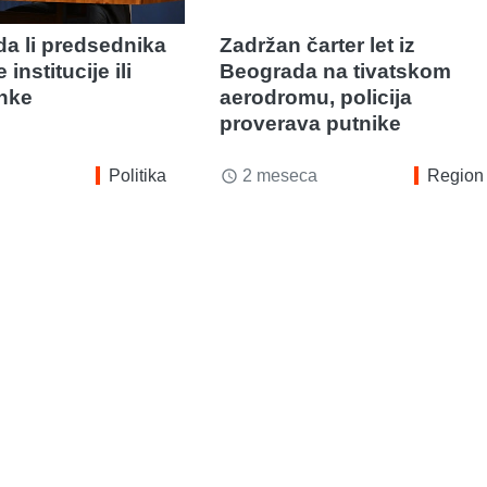
da li predsednika
Zadržan čarter let iz
e institucije ili
Beograda na tivatskom
enke
aerodromu, policija
proverava putnike
Politika
2 meseca
Region
access_time