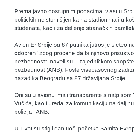
Prema javno dostupnim podacima, vlast u Srbiji
političkih neistomišljenika na stadionima i u 
studenata, kao i za deljenje stranačkih pamflet
Avion Er Srbije sa 87 putnika jutros je sleteo n
odobren "zbog procene da bi njihovo prisustvo 
bezbednost", naveli su u zajedničkom saopšten
bezbednost (ANB). Posle višečasovnog zadržava
nazad ka Beogradu sa 87 državljana Srbije.
Oni su u avionu imali transparente s natpisom 
Vučića, kao i uređaj za komunikaciju na daljin
policija i ANB.
U Tivat su stigli dan uoči početka Samita Evro