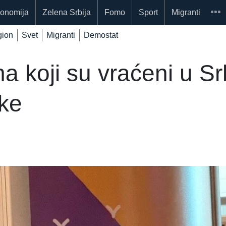
onomija
Zelena Srbija
Fomo
Sport
Migranti
ion
Svet
Migranti
Demostat
ona koji su vraćeni u S
tke