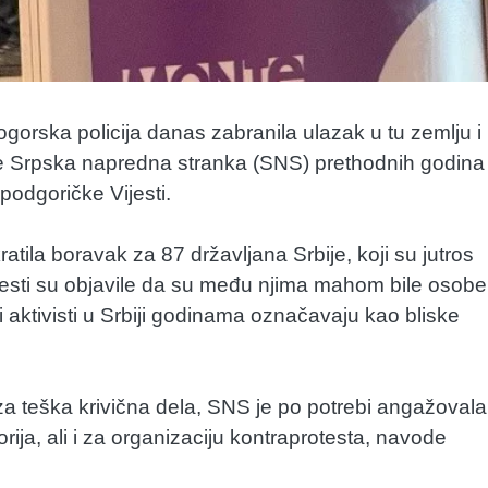
gorska policija danas zabranila ulazak u tu zemlju i
 je Srpska napredna stranka (SNS) prethodnih godina
podgoričke Vijesti.
ratila boravak za 87 državljana Srbije, koji su jutros
ijesti su objavile da su među njima mahom bile osobe
i aktivisti u Srbiji godinama označavaju kao bliske
za teška krivična dela, SNS je po potrebi angažovala
rija, ali i za organizaciju kontraprotesta, navode