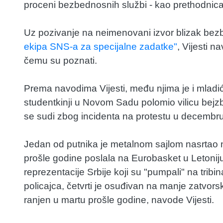
proceni bezbednosnih službi - kao prethodnica 
Uz pozivanje na neimenovani izvor blizak be
ekipa SNS-a za specijalne zadatke"
, Vijesti n
čemu su poznati.
Prema navodima Vijesti, među njima je i mladić 
studentkinji u Novom Sadu polomio vilicu bejz
se sudi zbog incidenta na protestu u decembr
Jedan od putnika je metalnom sajlom nasrtao n
prošle godine poslala na Eurobasket u Letonij
reprezentacije Srbije koji su "pumpali" na trib
policajca, četvrti je osuđivan na manje zatvors
ranjen u martu prošle godine, navode Vijesti.