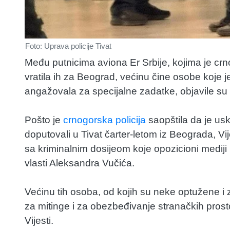
Foto: Uprava policije Tivat
Među putnicima aviona Er Srbije, kojima je crno
vratila ih za Beograd, većinu čine osobe koje
angažovala za specijalne zadatke, objavile su 
Pošto je
crnogorska policija
saopštila da je usk
doputovali u Tivat čarter-letom iz Beograda, V
sa kriminalnim dosijeom koje opozicioni mediji 
vlasti Aleksandra Vučića.
Većinu tih osoba, od kojih su neke optužene i 
za mitinge i za obezbeđivanje stranačkih prosto
Vijesti.