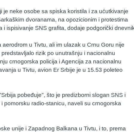
 je neke osobe sa spiska koristila i za ućutkivanje
košarkaškim dvoranama, na opozicionim i protestima
a i ispisivanje SNS grafita, dodaje podgorički dnevnik
a aerodrom u Tivtu, ali im ulazak u Crnu Goru nije
predstavljalo rizik po unutrašnju i nacionalnu
ju crnogorska policija i Agencija za nacionalnu
nja u Tivtu, avion Er Srbije je u 15.53 poleteo
"Srbija pobeđuje", što je predizborni slogan SNS i
u i pomorsku radio-stanicu, naveli su crnogorska
pske unije i Zapadnog Balkana u Tivtu, i to, prema