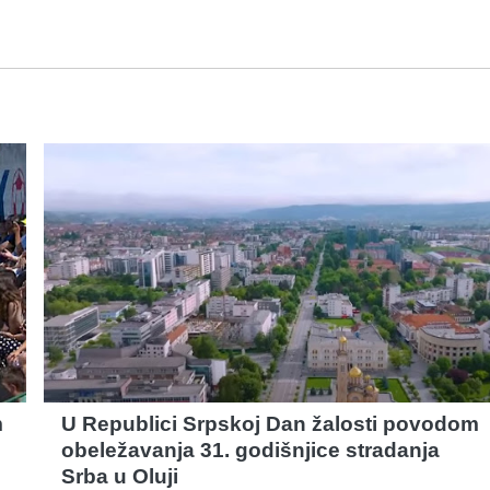
m
U Republici Srpskoj Dan žalosti povodom
obeležavanja 31. godišnjice stradanja
Srba u Oluji