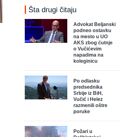
Šta drugi čitaju
Advokat Beljanski
podneo ostavku
na mesto u UO
AKS zbog ćutnje
o Vučićevim
napadima na
koleginicu
Po odlasku
predsednika
Srbije iz BiH,
Vučić i Helez
razmenili oštre
poruke
Požari u