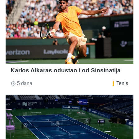
Karlos Alkaras odustao i od Sinsinatija
5 dana
Tenis
access_time