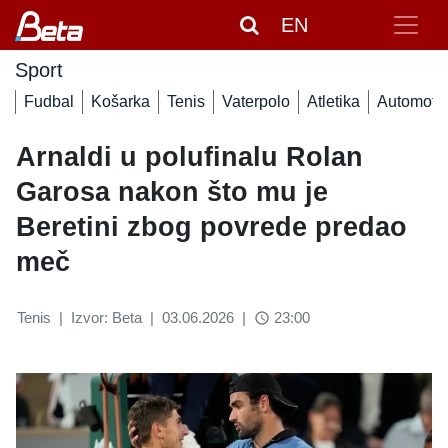
EN
Sport
Fudbal
Košarka
Tenis
Vaterpolo
Atletika
Automoto
Arnaldi u polufinalu Rolan
Garosa nakon što mu je
Beretini zbog povrede predao
meč
Tenis
|
Izvor: Beta
|
03.06.2026
|
23:00
access_time