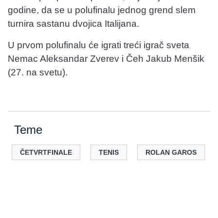
godine, da se u polufinalu jednog grend slem
turnira sastanu dvojica Italijana.
U prvom polufinalu će igrati treći igrač sveta
Nemac Aleksandar Zverev i Čeh Jakub Menšik
(27. na svetu).
Teme
ČETVRTFINALE
TENIS
ROLAN GAROS