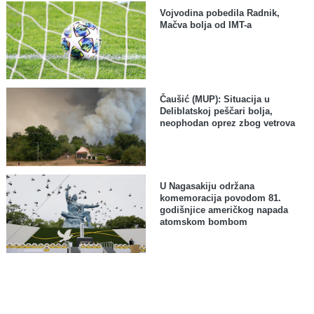
Vojvodina pobedila Radnik,
Mačva bolja od IMT-a
Čaušić (MUP): Situacija u
Deliblatskoj peščari bolja,
neophodan oprez zbog vetrova
U Nagasakiju održana
komemoracija povodom 81.
godišnjice američkog napada
atomskom bombom