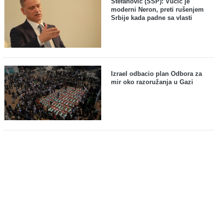
Stefanović (SSP): Vučić je
moderni Neron, preti rušenjem
Srbije kada padne sa vlasti
Izrael odbacio plan Odbora za
mir oko razoružanja u Gazi