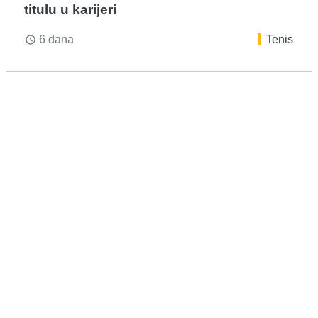
titulu u karijeri
6 dana
Tenis
access_time