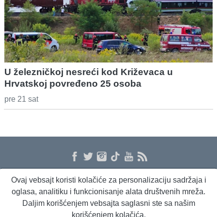
U železničkoj nesreći kod Križevaca u
Hrvatskoj povređeno 25 osoba
pre 21 sat
Ovaj vebsajt koristi kolačiće za personalizaciju sadržaja i
O nama
Proizvodi i usluge
Politika privatnosti
Kontakt
RSS
oglasa, analitiku i funkcionisanje alata društvenih mreža.
Daljim korišćenjem vebsajta saglasni ste sa našim
korišćenjem kolačića.
Beta Briefing
Dnevni evropski servis
Radio Sto plus