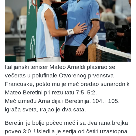
Italijanski teniser Mateo Arnaldi plasirao se
večeras u polufinale Otvorenog prvenstva
Francuske, pošto mu je meč predao sunarodnik
Mateo Beretini pri rezultatu 7:5, 5:2.
Meč između Arnaldija i Beretinija, 104. i 105.
igrača sveta, trajao je dva sata.
Beretini je bolje počeo meč i sa dva rana brejka
poveo 3:0. Usledila je serija od četiri uzastopna