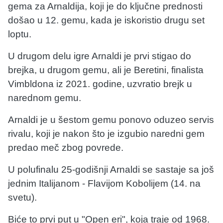
gema za Arnaldija, koji je do ključne prednosti
došao u 12. gemu, kada je iskoristio drugu set
loptu.
U drugom delu igre Arnaldi je prvi stigao do
brejka, u drugom gemu, ali je Beretini, finalista
Vimbldona iz 2021. godine, uzvratio brejk u
narednom gemu.
Arnaldi je u šestom gemu ponovo oduzeo servis
rivalu, koji je nakon što je izgubio naredni gem
predao meč zbog povrede.
U polufinalu 25-godišnji Arnaldi se sastaje sa još
jednim Italijanom - Flavijom Kobolijem (14. na
svetu).
Biće to prvi put u "Open eri", koja traje od 1968.