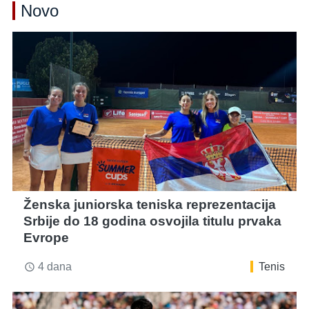
Novo
Ženska juniorska teniska reprezentacija
Srbije do 18 godina osvojila titulu prvaka
Evrope
4 dana
Tenis
access_time