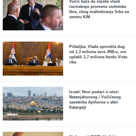
Vučić kaže da srpske vlasti
razmatraju promenu vodotoka
Ibra, zbog maltretiranja Srba na
severu KiM
Pištaljka: Vlada oprostila dug
od 1,3 miliona evra JRB-u, oni
uplatili 1,7 miliona fondu Vista
rika
Izrael: Novi podaci o ulozi
Netanjahuovog i Vučićevog
savetnika Ajnhorna u aferi
Katargejt