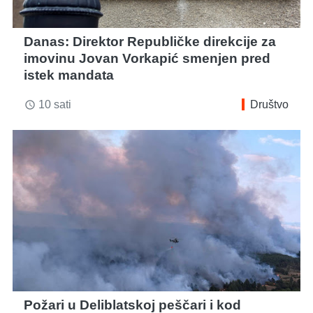
Danas: Direktor Republičke direkcije za
imovinu Jovan Vorkapić smenjen pred
istek mandata
10 sati
Društvo
access_time
Požari u Deliblatskoj peščari i kod