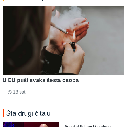
U EU puši svaka šesta osoba
13 sati
access_time
Šta drugi čitaju
Advokat Beljanski podneo