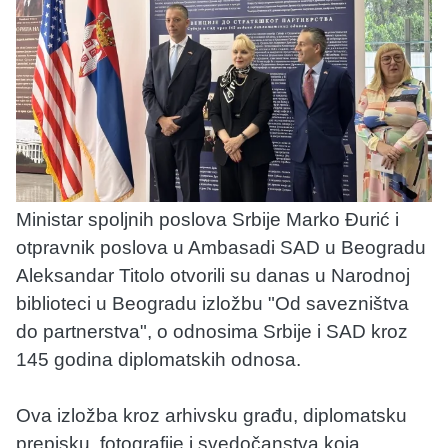
Ministar spoljnih poslova Srbije Marko Đurić i
otpravnik poslova u Ambasadi SAD u Beogradu
Aleksandar Titolo otvorili su danas u Narodnoj
biblioteci u Beogradu izložbu "Od savezništva
do partnerstva", o odnosima Srbije i SAD kroz
145 godina diplomatskih odnosa.
Ova izložba kroz arhivsku građu, diplomatsku
prepisku, fotografije i svedočanstva koja