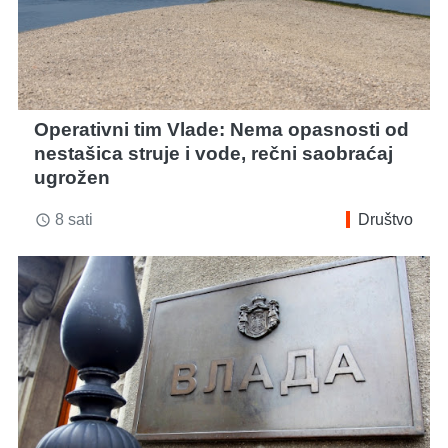
Operativni tim Vlade: Nema opasnosti od
nestašica struje i vode, rečni saobraćaj
ugrožen
8 sati
Društvo
access_time