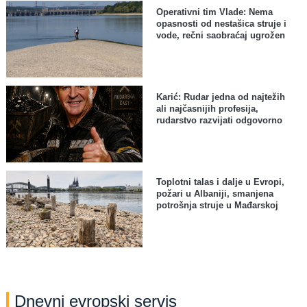
Operativni tim Vlade: Nema
opasnosti od nestašica struje i
vode, rečni saobraćaj ugrožen
Karić: Rudar jedna od najtežih
ali najčasnijih profesija,
rudarstvo razvijati odgovorno
Toplotni talas i dalje u Evropi,
požari u Albaniji, smanjena
potrošnja struje u Mađarskoj
Dnevni evropski servis