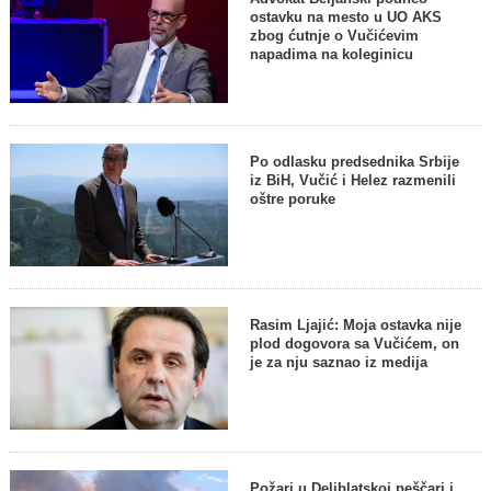
ostavku na mesto u UO AKS
zbog ćutnje o Vučićevim
napadima na koleginicu
Po odlasku predsednika Srbije
iz BiH, Vučić i Helez razmenili
oštre poruke
Rasim Ljajić: Moja ostavka nije
plod dogovora sa Vučićem, on
je za nju saznao iz medija
Požari u Deliblatskoj peščari i