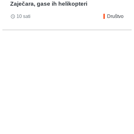
Zaječara, gase ih helikopteri
10 sati
Društvo
access_time