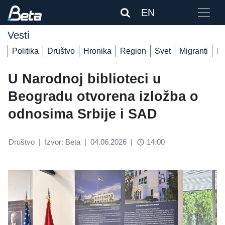
EN
Vesti
Politika
Društvo
Hronika
Region
Svet
Migranti
De
U Narodnoj biblioteci u
Beogradu otvorena izložba o
odnosima Srbije i SAD
Društvo
|
Izvor: Beta
|
04.06.2026
|
14:00
access_time