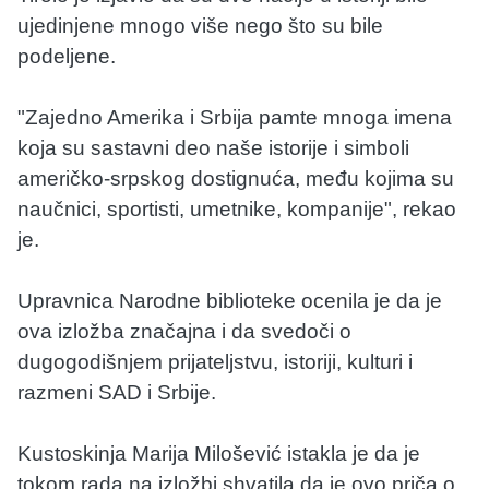
ujedinjene mnogo više nego što su bile
podeljene.
"Zajedno Amerika i Srbija pamte mnoga imena
koja su sastavni deo naše istorije i simboli
američko-srpskog dostignuća, među kojima su
naučnici, sportisti, umetnike, kompanije", rekao
je.
Upravnica Narodne biblioteke ocenila je da je
ova izložba značajna i da svedoči o
dugogodišnjem prijateljstvu, istoriji, kulturi i
razmeni SAD i Srbije.
Kustoskinja Marija Milošević istakla je da je
tokom rada na izložbi shvatila da je ovo priča o