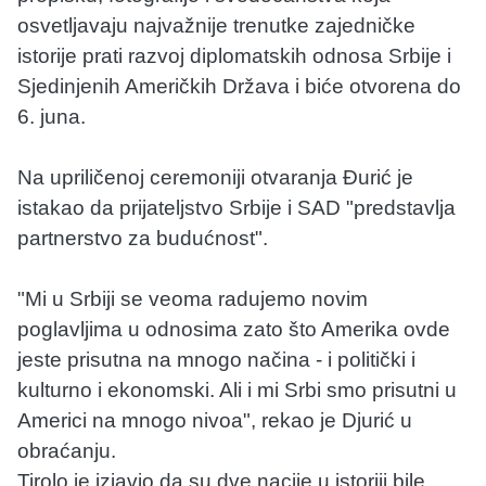
osvetljavaju najvažnije trenutke zajedničke
istorije prati razvoj diplomatskih odnosa Srbije i
Sjedinjenih Američkih Država i biće otvorena do
6. juna.
Na upriličenoj ceremoniji otvaranja Đurić je
istakao da prijateljstvo Srbije i SAD "predstavlja
partnerstvo za budućnost".
"Mi u Srbiji se veoma radujemo novim
poglavljima u odnosima zato što Amerika ovde
jeste prisutna na mnogo načina - i politički i
kulturno i ekonomski. Ali i mi Srbi smo prisutni u
Americi na mnogo nivoa", rekao je Djurić u
obraćanju.
Tirolo je izjavio da su dve nacije u istoriji bile