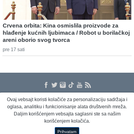
Crvena orbita: Kina osmislila proizvode za
hlađenje kućnih ljubimaca / Robot u borilačkoj
areni oborio svog tvorca
pre 17 sati
Ovaj vebsajt koristi kolačiće za personalizaciju sadržaja i
O nama
Proizvodi i usluge
Politika privatnosti
Kontakt
RSS
oglasa, analitiku i funkcionisanje alata društvenih mreža.
Daljim korišćenjem vebsajta saglasni ste sa našim
korišćenjem kolačića.
Beta Briefing
Dnevni evropski servis
Radio Sto plus
Prihvatam