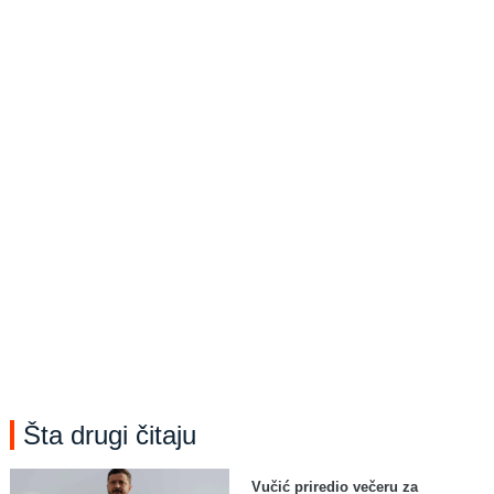
Šta drugi čitaju
Vučić priredio večeru za