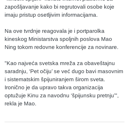
zapošljavanje kako bi regrutovali osobe koje
imaju pristup osetljivim informacijama.
Na ove tvrdnje reagovala je i portparolka
kineskog Ministarstva spoljnih poslova Mao
Ning tokom redovne konferencije za novinare.
"Kao najveća svetska mreža za obaveštajnu
saradnju, ‘Pet očiju’ se već dugo bavi masovnim
i sistematskim špijuniranjem širom sveta.
Ironično je da upravo takva organizacija
optužuje Kinu za navodnu ‘špijunsku pretnju’",
rekla je Mao.