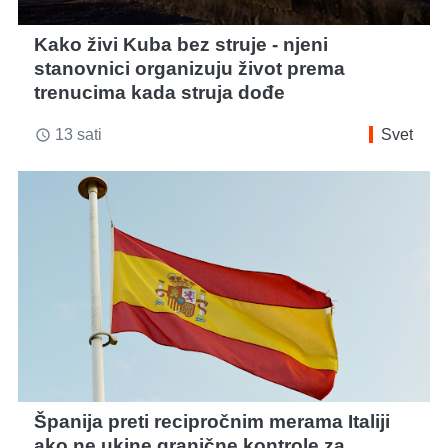
Kako živi Kuba bez struje - njeni
stanovnici organizuju život prema
trenucima kada struja dođe
13 sati
Svet
access_time
Španija preti recipročnim merama Italiji
ako ne ukine granične kontrole za