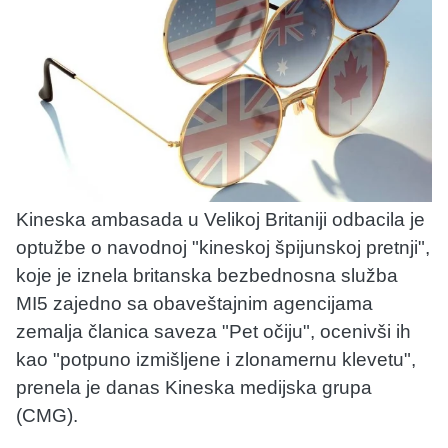
Kineska ambasada u Velikoj Britaniji odbacila je
optužbe o navodnoj "kineskoj špijunskoj pretnji",
koje je iznela britanska bezbednosna služba
MI5 zajedno sa obaveštajnim agencijama
zemalja članica saveza "Pet očiju", ocenivši ih
kao "potpuno izmišljene i zlonamernu klevetu",
prenela je danas Kineska medijska grupa
(CMG).