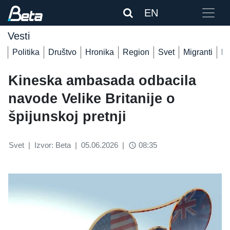
EN
Vesti
Politika
Društvo
Hronika
Region
Svet
Migranti
De
Kineska ambasada odbacila
navode Velike Britanije o
špijunskoj pretnji
Svet
|
Izvor: Beta
|
05.06.2026
|
08:35
access_time