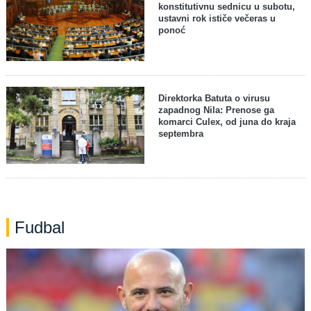
konstitutivnu sednicu u subotu,
ustavni rok ističe večeras u
ponoć
Direktorka Batuta o virusu
zapadnog Nila: Prenose ga
komarci Culex, od juna do kraja
septembra
Fudbal