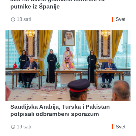
putnike iz Španije
18 sati
Svet
access_time
Saudijska Arabija, Turska i Pakistan
potpisali odbrambeni sporazum
19 sati
Svet
access_time