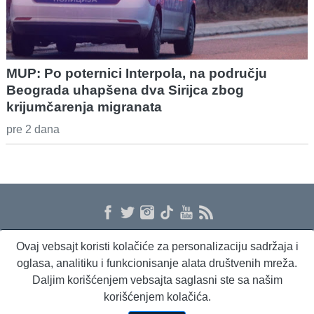
MUP: Po poternici Interpola, na području
Beograda uhapšena dva Sirijca zbog
krijumčarenja migranata
pre 2 dana
Ovaj vebsajt koristi kolačiće za personalizaciju sadržaja i
O nama
Proizvodi i usluge
Politika privatnosti
Kontakt
RSS
oglasa, analitiku i funkcionisanje alata društvenih mreža.
Daljim korišćenjem vebsajta saglasni ste sa našim
korišćenjem kolačića.
Beta Briefing
Dnevni evropski servis
Radio Sto plus