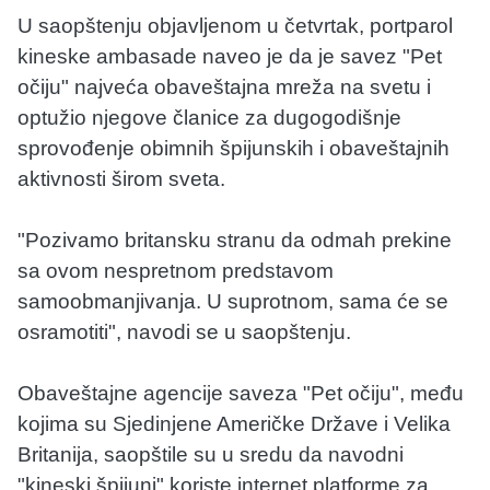
U saopštenju objavljenom u četvrtak, portparol
kineske ambasade naveo je da je savez "Pet
očiju" najveća obaveštajna mreža na svetu i
optužio njegove članice za dugogodišnje
sprovođenje obimnih špijunskih i obaveštajnih
aktivnosti širom sveta.
"Pozivamo britansku stranu da odmah prekine
sa ovom nespretnom predstavom
samoobmanjivanja. U suprotnom, sama će se
osramotiti", navodi se u saopštenju.
Obaveštajne agencije saveza "Pet očiju", među
kojima su Sjedinjene Američke Države i Velika
Britanija, saopštile su u sredu da navodni
"kineski špijuni" koriste internet platforme za