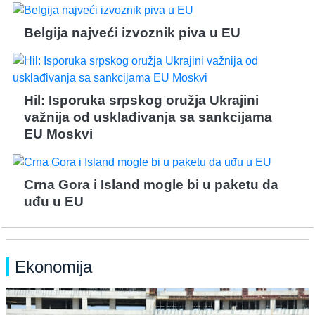
Belgija najveći izvoznik piva u EU
Hil: Isporuka srpskog oružja Ukrajini
važnija od usklađivanja sa sankcijama
EU Moskvi
Crna Gora i Island mogle bi u paketu da
uđu u EU
Ekonomija