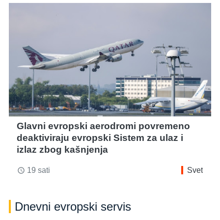
Glavni evropski aerodromi povremeno
deaktiviraju evropski Sistem za ulaz i
izlaz zbog kašnjenja
19 sati
Svet
access_time
Dnevni evropski servis