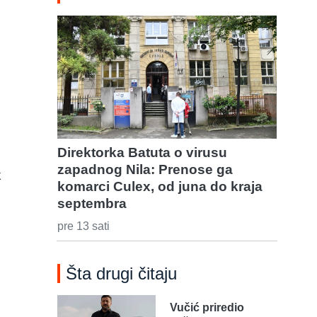
Direktorka Batuta o virusu
zapadnog Nila: Prenose ga
k
komarci Culex, od juna do kraja
septembra
pre 13 sati
Šta drugi čitaju
Vučić priredio