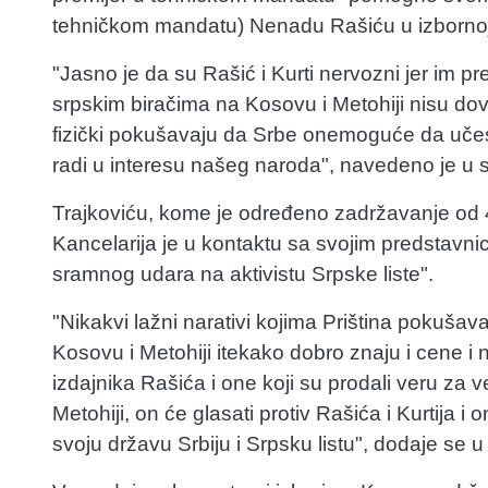
tehničkom mandatu) Nenadu Rašiću u izbornoj 
"Jasno je da su Rašić i Kurti nervozni jer im p
srpskim biračima na Kosovu i Metohiji nisu dov
fizički pokušavaju da Srbe onemoguće da učest
radi u interesu našeg naroda", navedeno je u 
Trajkoviću, kome je određeno zadržavanje od
Kancelarija je u kontaktu sa svojim predstavn
sramnog udara na aktivistu Srpske liste".
"Nikakvi lažni narativi kojima Priština pokušava
Kosovu i Metohiji itekako dobro znaju i cene i
izdajnika Rašića i one koji su prodali veru za
Metohiji, on će glasati protiv Rašića i Kurtija i
svoju državu Srbiju i Srpsku listu", dodaje se 