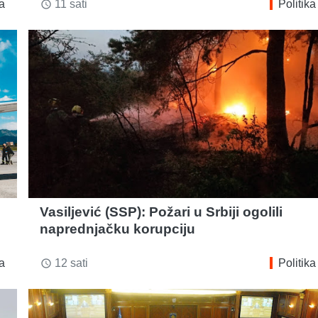
ka
11 sati
Politika
access_time
Vasiljević (SSP): Požari u Srbiji ogolili
naprednjačku korupciju
ka
12 sati
Politika
access_time