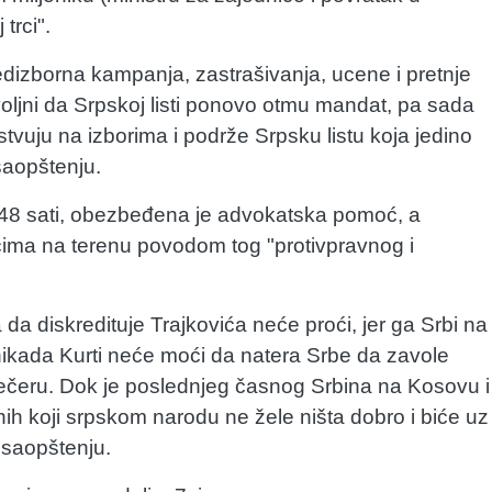
trci".
redizborna kampanja, zastrašivanja, ucene i pretnje
oljni da Srpskoj listi ponovo otmu mandat, pa sada
vuju na izborima i podrže Srpsku listu koja jedino
saopštenju.
 48 sati, obezbeđena je advokatska pomoć, a
icima na terenu povodom tog "protivpravnog i
 da diskredituje Trajkovića neće proći, jer ga Srbi na
 nikada Kurti neće moći da natera Srbe da zavole
 večeru. Dok je poslednjeg časnog Srbina na Kosovu i
 onih koji srpskom narodu ne žele ništa dobro i biće uz
u saopštenju.