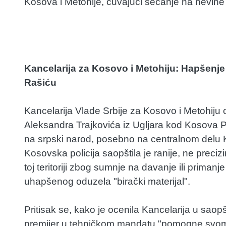
Kosova i Metohije, čuvajući sećanje na nevine ž
Kancelarija za Kosovo i Metohiju: Hapšenje 
Rašiću
Kancelarija Vlade Srbije za Kosovo i Metohiju o
Aleksandra Trajkovića iz Ugljara kod Kosova Po
na srpski narod, posebno na centralnom delu 
Kosovska policija saopštila je ranije, ne preci
toj teritoriji zbog sumnje na davanje ili primanj
uhapšenog oduzela "birački materijal".
Pritisak se, kako je ocenila Kancelarija u saopš
premijer u tehničkom mandatu "pomogne svom m