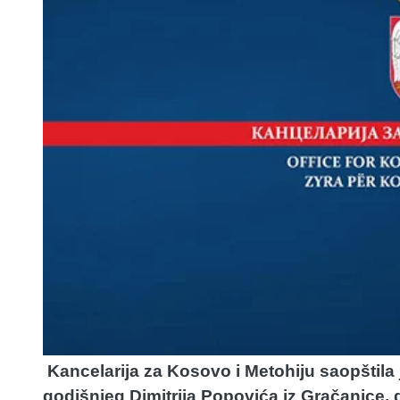
Kancelarija za Kosovo i Metohiju saopštila
godišnjeg Dimitrija Popovića iz Gračanice, 