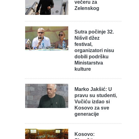
večeru za
Zelenskog
Sutra počinje 32.
Nišvil džez
festival,
organizatori nisu
dobili podršku
Ministarstva
kulture
Marko Jakšić: U
pravu su studenti,
Vučiću izdao si
Kosovo za sve
generacije
Kosovo: