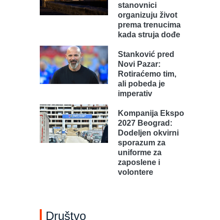
stanovnici
organizuju život
prema trenucima
kada struja dođe
Stanković pred
Novi Pazar:
Rotiraćemo tim,
ali pobeda je
imperativ
Kompanija Ekspo
2027 Beograd:
Dodeljen okvirni
sporazum za
uniforme za
zaposlene i
volontere
Društvo