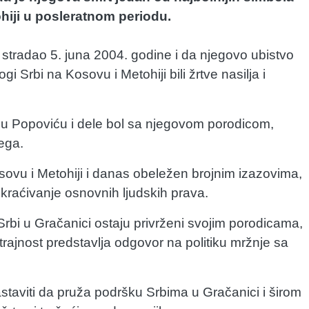
hiji u posleratnom periodu.
 stradao 5. juna 2004. godine i da njegovo ubistvo
Srbi na Kosovu i Metohiji bili žrtve nasilja i
riju Popoviću i dele bol sa njegovom porodicom,
ega.
ovu i Metohiji i danas obeležen brojnim izazovima,
uskraćivanje osnovnih ljudskih prava.
Srbi u Gračanici ostaju privrženi svojim porodicama,
rajnost predstavlja odgovor na politiku mržnje sa
staviti da pruža podršku Srbima u Gračanici i širom