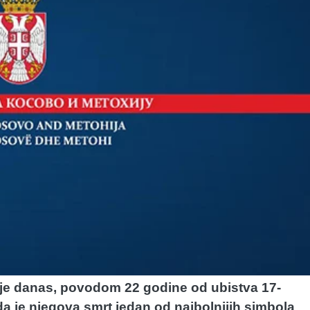
 je danas, povodom 22 godine od ubistva 17-
da je njegova smrt jedan od najbolnijih simbola