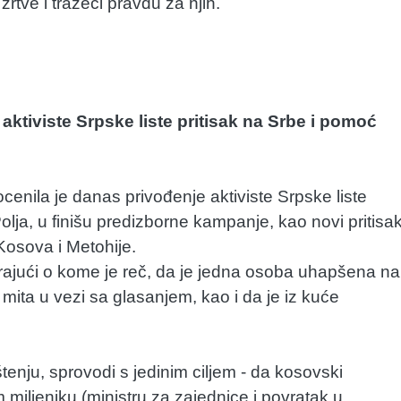
rtve i tražeći pravdu za njih.
aktiviste Srpske liste pritisak na Srbe i pomoć
cenila je danas privođenje aktiviste Srpske liste
lja, u finišu predizborne kampanje, kao novi pritisa
Kosova i Metohije.
zirajući o kome je reč, da je jedna osoba uhapšena na
e mita u vezi sa glasanjem, kao i da je iz kuće
tenju, sprovodi s jedinim ciljem - da kosovski
iljeniku (ministru za zajednice i povratak u