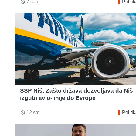
7 sati
Politi
access_time
SSP Niš: Zašto država dozvoljava da Niš
izgubi avio-linije do Evrope
12 sati
Politi
access_time