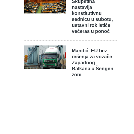
Skupština
nastavlja
konstitutivnu
sednicu u subotu,
ustavni rok ističe
večeras u ponoć
Mandić: EU bez
rešenja za vozače
Zapadnog
Balkana u Šengen
zoni