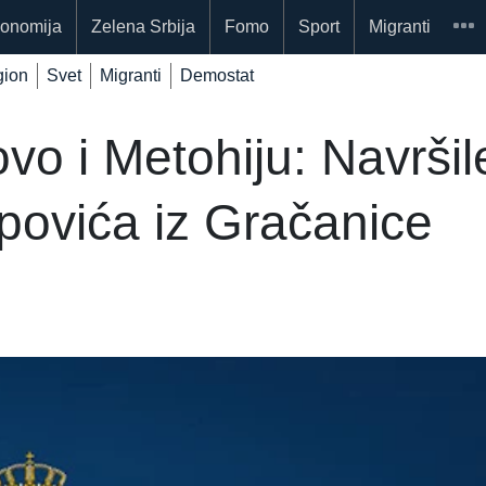
onomija
Zelena Srbija
Fomo
Sport
Migranti
ion
Svet
Migranti
Demostat
vo i Metohiju: Navrši
opovića iz Gračanice