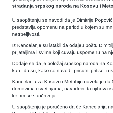
stradanja srpskog naroda na Kosovu i Meto
U saopštenju se navodi da je Dimitrije Popović
predstavlja opomenu na period u kojem su mnogi 
netrpeljivosti.
Iz Kancelarije su istakli da odajeu poštu Dimit
prijateljima i svima koji čuvaju uspomenu na nj
Dodaje se da je položaj srpskog naroda na Kos
kao i da su, kako se navodi, prisutni pritisci i 
Kancelarija za Kosovo i Metohiju navela je da 
domovima i svetinjama, navodeći da njihova ist
kojom se suočavaju.
U saopštenju je poručeno da će Kancelarija na