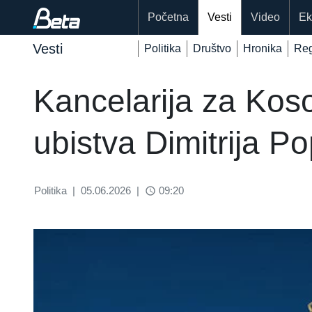
Početna
Vesti
Video
Ek
Vesti
Politika
Društvo
Hronika
Reg
Kancelarija za Koso
ubistva Dimitrija P
Politika
|
05.06.2026
|
09:20
access_time