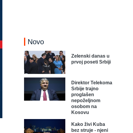
Novo
Zelenski danas u
prvoj poseti Srbiji
Direktor Telekoma
Srbije trajno
proglašen
nepoželjnom
osobom na
Kosovu
Kako živi Kuba
bez struje - njeni