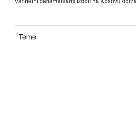
Vanredni parlamentarni izbori na Kosovu održav
Teme