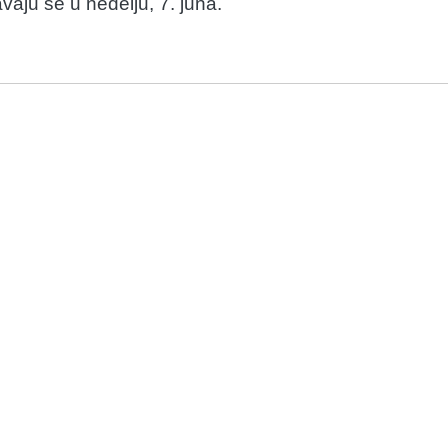
aju se u nedelju, 7. juna.