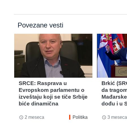
Povezane vesti
SRCE: Rasprava u
Brkić (SR
Evropskom parlamentu o
da tragom
izveštaju koji se tiče Srbije
Mađarske 
biće dinamična
dođu i u S
2 meseca
Politika
3 meseca
access_time
access_time