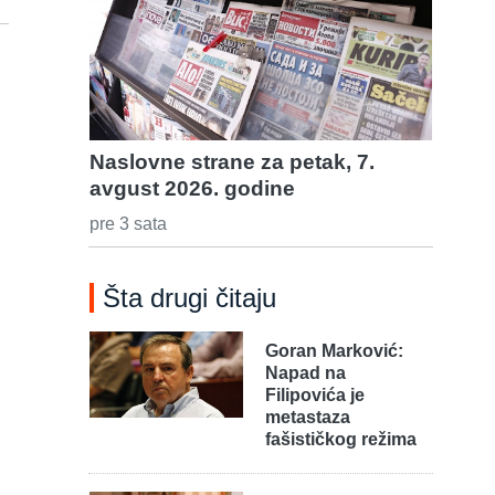
Naslovne strane za petak, 7.
avgust 2026. godine
pre 3 sata
Šta drugi čitaju
Goran Marković:
Napad na
Filipovića je
metastaza
fašističkog režima