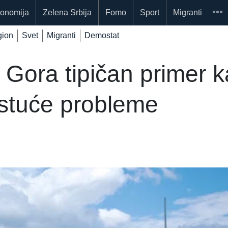
onomija
Zelena Srbija
Fomo
Sport
Migranti
ion
Svet
Migranti
Demostat
Gora tipičan primer ka
astuće probleme