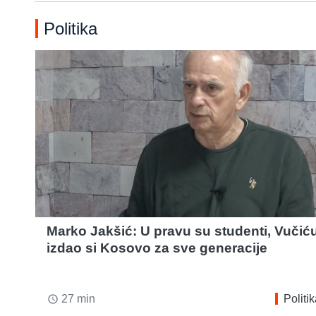
Politika
Marko Jakšić: U pravu su studenti, Vučić
izdao si Kosovo za sve generacije
27 min
Politi
access_time