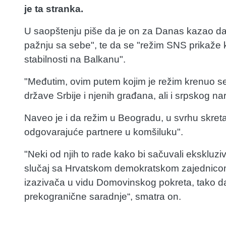
je ta stranka.
U saopštenju piše da je on za Danas kazao da 
pažnju sa sebe", te da se "režim SNS prikaže 
stabilnosti na Balkanu".
"Međutim, ovim putem kojim je režim krenuo se
države Srbije i njenih građana, ali i srpskog nar
Naveo je i da režim u Beogradu, u svrhu skreta
odgovarajuće partnere u komšiluku".
"Neki od njih to rade kako bi sačuvali ekskluzivi
slučaj sa Hrvatskom demokratskom zajednicom 
izazivača u vidu Domovinskog pokreta, tako da 
prekogranične saradnje“, smatra on.