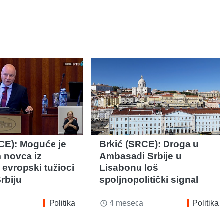
CE): Moguće je
Brkić (SRCE): Droga u
 novca iz
Ambasadi Srbije u
evropski tužioci
Lisabonu loš
rbiju
spoljnopolitički signal
Politika
4 meseca
Politika
access_time