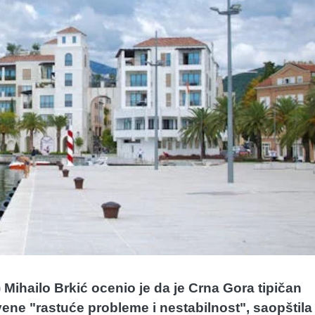
Mihailo Brkić ocenio je da je Crna Gora tipičan
ene "rastuće probleme i nestabilnost", saopštila