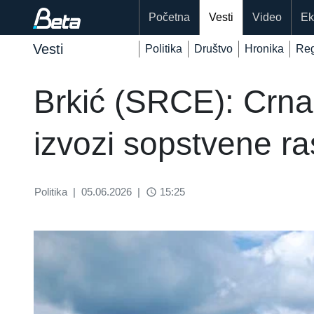
Početna
Vesti
Video
Ek
Vesti
Politika
Društvo
Hronika
Reg
Brkić (SRCE): Crna 
izvozi sopstvene r
Politika
|
05.06.2026
|
15:25
access_time