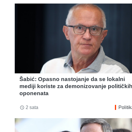
Šabić: Opasno nastojanje da se lokalni
mediji koriste za demonizovanje politički
oponenata
2 sata
Politi
access_time