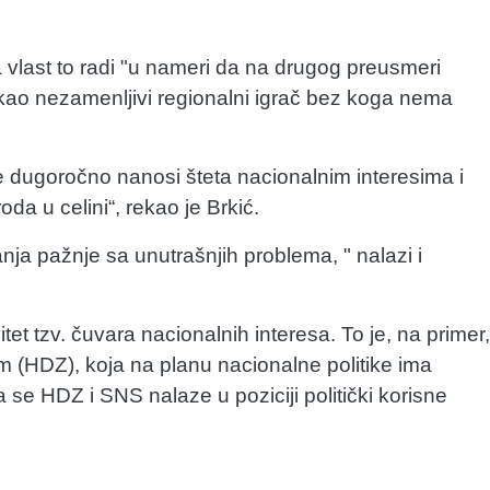
vlast to radi "u nameri da na drugog preusmeri
kao nezamenljivi regionalni igrač bez koga nema
 dugoročno nanosi šteta nacionalnim interesima i
oda u celini“, rekao je Brkić.
nja pažnje sa unutrašnjih problema, " nalazi i
tet tzv. čuvara nacionalnih interesa. To je, na primer,
(HDZ), koja na planu nacionalne politike ima
se HDZ i SNS nalaze u poziciji politički korisne