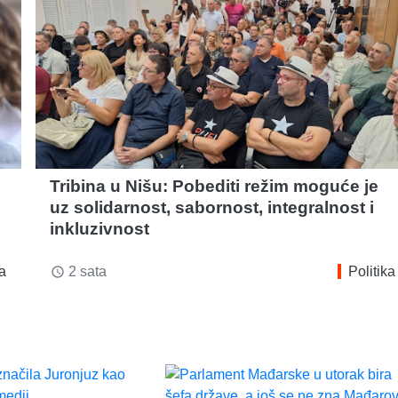
Tribina u Nišu: Pobediti režim moguće je
uz solidarnost, sabornost, integralnost i
inkluzivnost
ka
2 sata
Politika
access_time