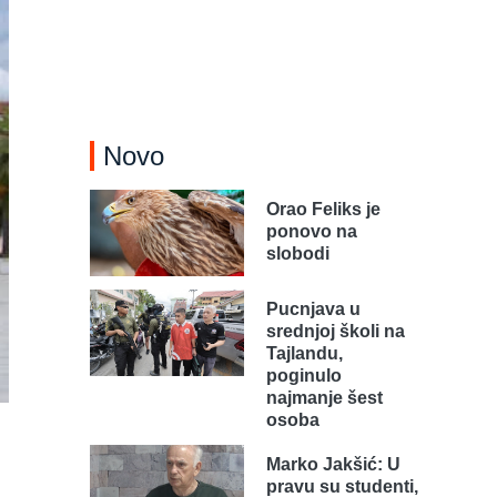
Novo
Orao Feliks je
ponovo na
slobodi
Pucnjava u
srednjoj školi na
Tajlandu,
poginulo
najmanje šest
osoba
Marko Jakšić: U
pravu su studenti,