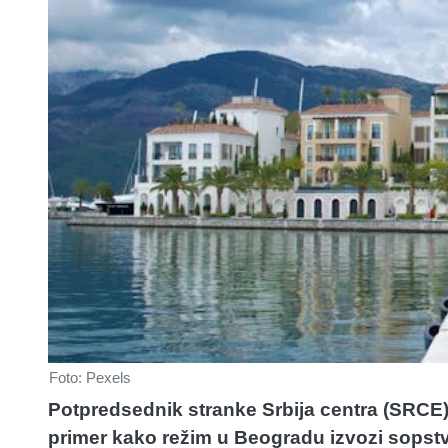
Foto: Pexels
Potpredsednik stranke Srbija centra (SRCE) 
primer kako režim u Beogradu izvozi sopstv