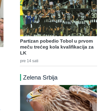
Partizan pobedio Tobol u prvom
meču trećeg kola kvalifikacija za
LK
pre 14 sati
Zelena Srbija