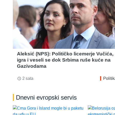
Aleksić (NPS): Političko licemerje Vučića,
igra i veseli se dok Srbima ruše kuće na
Gazivodama
2 sata
Politi
access_time
Dnevni evropski servis