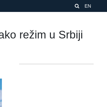
EN
ko režim u Srbiji