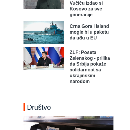
Vučiću izdao si
Kosovo za sve
generacije
Crna Gora i Island
mogle bi u paketu
da uđu u EU
ZLF: Poseta
Zelenskog - prilika
da Srbija pokaže
solidarnost sa
ukrajinskim
narodom
Društvo