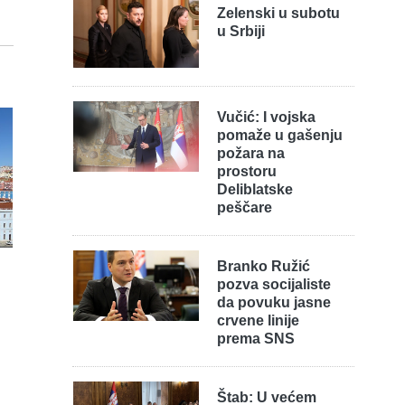
Zelenski u subotu
u Srbiji
Vučić: I vojska
pomaže u gašenju
požara na
prostoru
Deliblatske
peščare
Branko Ružić
pozva socijaliste
da povuku jasne
crvene linije
prema SNS
Štab: U većem