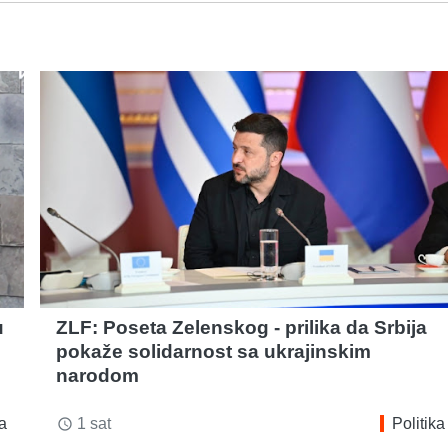
u
ZLF: Poseta Zelenskog - prilika da Srbija
pokaže solidarnost sa ukrajinskim
narodom
ka
1 sat
Politika
access_time