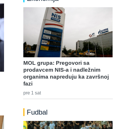
MOL grupa: Pregovori sa
prodavcem NIS-a i nadležnim
organima napreduju ka završnoj
fazi
pre 1 sat
Fudbal