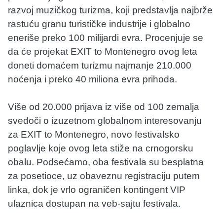
razvoj muzičkog turizma, koji predstavlja najbrže
rastuću granu turističke industrije i globalno
eneriše preko 100 milijardi evra. Procenjuje se
da će projekat EXIT to Montenegro ovog leta
doneti domaćem turizmu najmanje 210.000
noćenja i preko 40 miliona evra prihoda.
Više od 20.000 prijava iz više od 100 zemalja
svedoči o izuzetnom globalnom interesovanju
za EXIT to Montenegro, novo festivalsko
poglavlje koje ovog leta stiže na crnogorsku
obalu. Podsećamo, oba festivala su besplatna
za posetioce, uz obaveznu registraciju putem
linka, dok je vrlo ograničen kontingent VIP
ulaznica dostupan na veb-sajtu festivala.