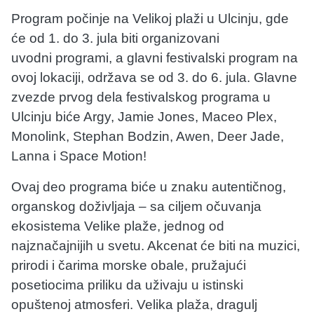
Program počinje na Velikoj plaži u Ulcinju, gde
će od 1. do 3. jula biti organizovani
uvodni programi, a glavni festivalski program na
ovoj lokaciji, održava se od 3. do 6. jula. Glavne
zvezde prvog dela festivalskog programa u
Ulcinju biće Argy, Jamie Jones, Maceo Plex,
Monolink, Stephan Bodzin, Awen, Deer Jade,
Lanna i Space Motion!
Ovaj deo programa biće u znaku autentičnog,
organskog doživljaja – sa ciljem očuvanja
ekosistema Velike plaže, jednog od
najznačajnijih u svetu. Akcenat će biti na muzici,
prirodi i čarima morske obale, pružajući
posetiocima priliku da uživaju u istinski
opuštenoj atmosferi. Velika plaža, dragulj