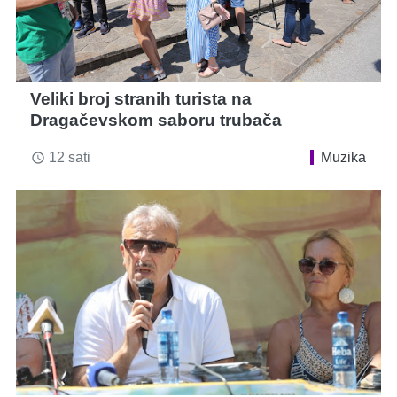
Veliki broj stranih turista na
Dragačevskom saboru trubača
12 sati
Muzika
access_time