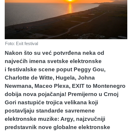
Foto: Exit festival
Nakon što su već potvrđena neka od
najvećih imena svetske elektronske
i festivalske scene poput Peggy Gou,
Charlotte de Witte, Hugela, Johna
Newmana, Maceo Plexa, EXIT to Montenegro
dobija nova pojačanja! Premijerno u Crnoj
Gori nastupiće trojica velikana koji
postavljaju standarde savremene
elektronske muzike: Argy, najzvučniji
predstavnik nove globalne elektronske