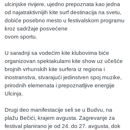
ulcinjske rivijere, ujedno prepoznata kao jedna
od najatraktivnijih kite surf destinacija na svetu,
dobiće posebno mesto u festivalskom programu
kroz sadržaje posvećene
ovom sportu.
U saradnji sa vodećim kite klubovima biće
organizovan spektakularni kite show uz učešće
brojnih vrhunskih kite surfera iz regiona i
inostranstva, stvarajući jedinstven spoj muzike,
prirodnih elemenata i prepoznatljive energije
Ulcinja.
Drugi deo manifestacije seli se u Budvu, na
plažu Bečići, krajem avgusta. Zagrevanje za
festival planirano je od 24. do 27. avgusta, dok