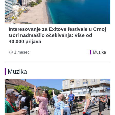
Interesovanje za Exitove festivale u Crnoj
Gori nadmašilo očekivanja: Više od
40.000 prijava
1 mesec
Muzika
access_time
Muzika