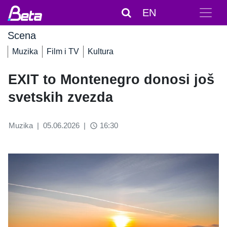
EN
Scena
Muzika
Film i TV
Kultura
EXIT to Montenegro donosi još
svetskih zvezda
Muzika
|
05.06.2026
|
16:30
access_time