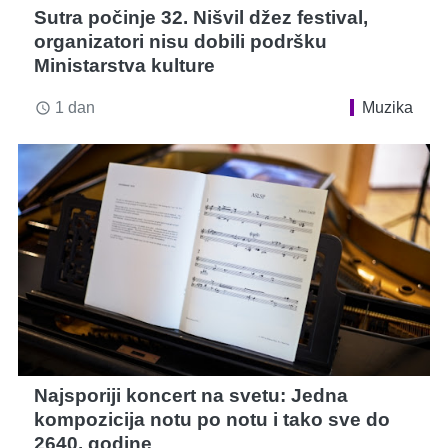
Sutra počinje 32. Nišvil džez festival,
organizatori nisu dobili podršku
Ministarstva kulture
1 dan
Muzika
access_time
Najsporiji koncert na svetu: Jedna
kompozicija notu po notu i tako sve do
2640. godine