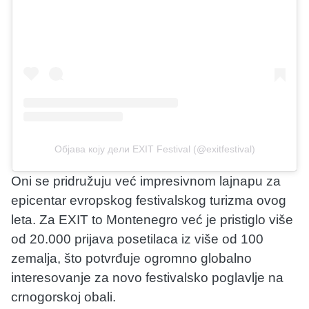
Објава коју дели EXIT Festival (@exitfestival)
Oni se pridružuju već impresivnom lajnapu za
epicentar evropskog festivalskog turizma ovog
leta. Za EXIT to Montenegro već je pristiglo više
od 20.000 prijava posetilaca iz više od 100
zemalja, što potvrđuje ogromno globalno
interesovanje za novo festivalsko poglavlje na
crnogorskoj obali.