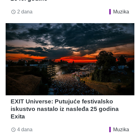
2 dana
Muzika
access_time
EXIT Universe: Putujuće festivalsko
iskustvo nastalo iz nasleđa 25 godina
Exita
4 dana
Muzika
access_time