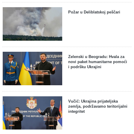
Požar u Deliblatskoj peščari
Zelenski u Beogradu: Hvala za
novi paket humanitarne pomoći
i podršku Ukrajini
Vučić: Ukrajina prijateljska
zemlja, podržavamo teritorijalni
integritet