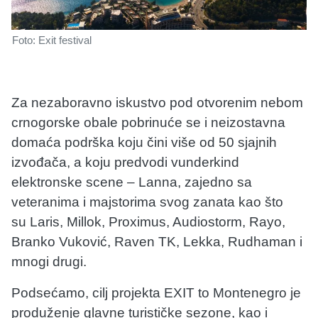
Foto: Exit festival
Za nezaboravno iskustvo pod otvorenim nebom
crnogorske obale pobrinuće se i neizostavna
domaća podrška koju čini više od 50 sjajnih
izvođača, a koju predvodi vunderkind
elektronske scene – Lanna, zajedno sa
veteranima i majstorima svog zanata kao što
su Laris, Millok, Proximus, Audiostorm, Rayo,
Branko Vuković, Raven TK, Lekka, Rudhaman i
mnogi drugi.
Podsećamo, cilj projekta EXIT to Montenegro je
produženje glavne turističke sezone, kao i