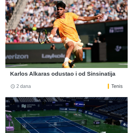
Karlos Alkaras odustao i od Sinsinatija
2 dana
Tenis
access_time