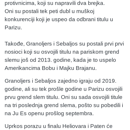
protivnicima, koji su napravili dva brejka.
Oni su postali tek peti dubl u muškoj
konkurenciji koji je uspeo da odbrani titulu u
Parizu.
Takođe, Granoljers i Sebaljos su postali prvi prvi
nosioci koji su osvojili titulu na pariskom grend
slemu još od 2013. godine, kada je to uspelo
Amerikancima Bobu i Majku Brajanu.
Granoljers i Sebaljos zajedno igraju od 2019.
godine, ali su tek prošle godine u Parizu osvojili
prvu grend slem titulu. Oni su sada osvojili titule
na tri poslednja grend slema, pošto su pobedili i
na Ju Es openu prošlog septembra.
Uprkos porazu u finalu Heliovara i Paten će