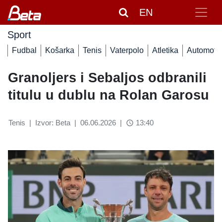
EN
Sport
Fudbal
Košarka
Tenis
Vaterpolo
Atletika
Automoto
Granoljers i Sebaljos odbranili
titulu u dublu na Rolan Garosu
Tenis
|
Izvor: Beta
|
06.06.2026
|
13:40
access_time