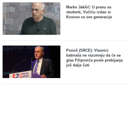
Marko Jakšić: U pravu su
studenti, Vučiću izdao si
Kosovo za sve generacije
Ponoš (SRCE): Vlasnici
batinaša ne razumeju da će se
glas Filipovića posle prebijanja
još dalje čuti