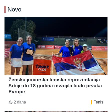
Novo
Ženska juniorska teniska reprezentacija
Srbije do 18 godina osvojila titulu prvaka
Evrope
2 dana
Tenis
access_time