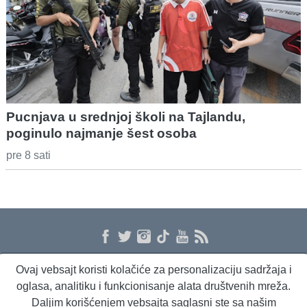
Pucnjava u srednjoj školi na Tajlandu,
poginulo najmanje šest osoba
pre 8 sati
Ovaj vebsajt koristi kolačiće za personalizaciju sadržaja i
O nama
Proizvodi i usluge
Politika privatnosti
Kontakt
RSS
oglasa, analitiku i funkcionisanje alata društvenih mreža.
Daljim korišćenjem vebsajta saglasni ste sa našim