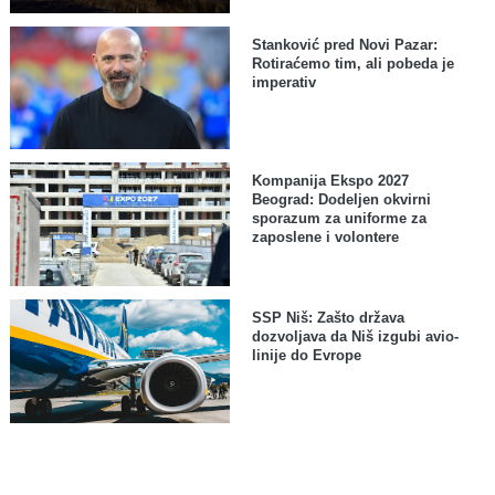
Stanković pred Novi Pazar:
Rotiraćemo tim, ali pobeda je
imperativ
Kompanija Ekspo 2027
Beograd: Dodeljen okvirni
sporazum za uniforme za
zaposlene i volontere
SSP Niš: Zašto država
dozvoljava da Niš izgubi avio-
linije do Evrope