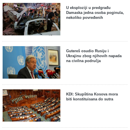
U eksploziji u predgrađu
Damaska jedna osoba poginula,
nekoliko povređenih
Gutereš osudio Rusiju i
Ukrajinu zbog njihovih napada
na civilna područja
KDI: Skupština Kosova mora
biti konstituisana do sutra