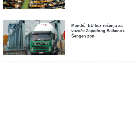
Mandić: EU bez rešenja za
vozače Zapadnog Balkana u
Šengen zoni