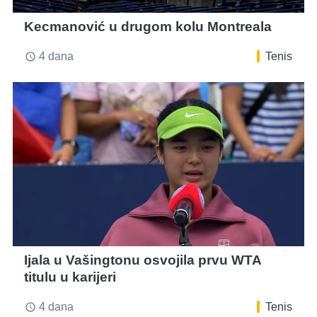
Kecmanović u drugom kolu Montreala
4 dana
Tenis
access_time
Ijala u Vašingtonu osvojila prvu WTA
titulu u karijeri
4 dana
Tenis
access_time