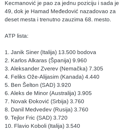
Kecmanović je pao za jednu poziciju i sada je
49, dok je Hamad Međedović nazadovao za
deset mesta i trenutno zauzima 68. mesto.
ATP lista:
1. Janik Siner (Italija) 13.500 bodova
2. Karlos Alkaras (Španija) 9.960
3. Aleksander Zverev (Nemačka) 7.305
4. Feliks Ože-Alijasim (Kanada) 4.440
5. Ben Šelton (SAD) 3.920
6. Aleks de Minor (Australija) 3.905
7. Novak Đoković (Srbija) 3.760
8. Danil Medvedev (Rusija) 3.760
9. Tejlor Fric (SAD) 3.720
10. Flavio Koboli (Italija) 3.540