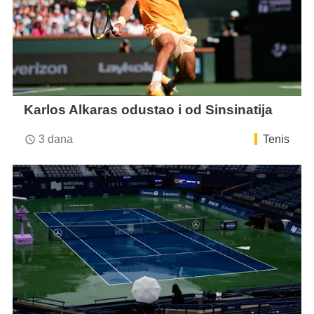
Karlos Alkaras odustao i od Sinsinatija
3 dana
Tenis
access_time