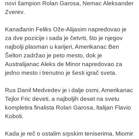
novi šampion Rolan Garosa, Nemac Aleksander
Zverev.
Kanađanin Feliks Ože-Alijasim napredovao je
za dve pozicije i sada je četvrti, što je njegov
najbolji plasman u karijeri, Amerikanac Ben
Šelton zadržao je peto mesto, dok je
Australijanac Aleks de Minor napredovao za
jedno mesto i trenutno je šesti igrač sveta.
Rus Danil Medvedev je i dalje osmi, Amerikanac
Tejlor Fric deveti, a najboljih deset na svetu
kompletira finalista Rolan Garosa, Italijan Flavio
Koboli.
Kada je reč o ostalim srpskim teniserima, Miomir