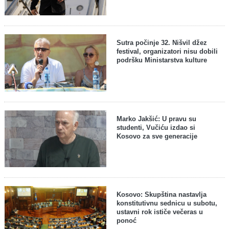
Sutra počinje 32. Nišvil džez
festival, organizatori nisu dobili
podršku Ministarstva kulture
Marko Jakšić: U pravu su
studenti, Vučiću izdao si
Kosovo za sve generacije
Kosovo: Skupština nastavlja
konstitutivnu sednicu u subotu,
ustavni rok ističe večeras u
ponoć