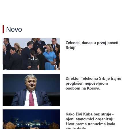
Novo
Zelenski danas u prvoj poseti
Srbiji
Direktor Telekoma Srbije trajno
proglašen nepoželjnom
osobom na Kosovu
Kako živi Kuba bez struje -
njeni stanovnici organizuju
život prema trenucima kada
struja dođe