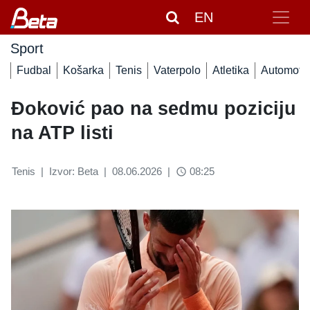
EN
Sport
Fudbal
Košarka
Tenis
Vaterpolo
Atletika
Automoto
Đoković pao na sedmu poziciju
na ATP listi
Tenis
|
Izvor: Beta
|
08.06.2026
|
08:25
access_time