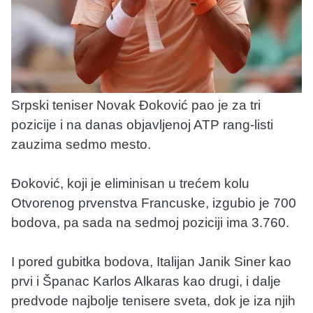
Srpski teniser Novak Đoković pao je za tri
pozicije i na danas objavljenoj ATP rang-listi
zauzima sedmo mesto.
Đoković, koji je eliminisan u trećem kolu
Otvorenog prvenstva Francuske, izgubio je 700
bodova, pa sada na sedmoj poziciji ima 3.760.
I pored gubitka bodova, Italijan Janik Siner kao
prvi i Španac Karlos Alkaras kao drugi, i dalje
predvode najbolje tenisere sveta, dok je iza njih