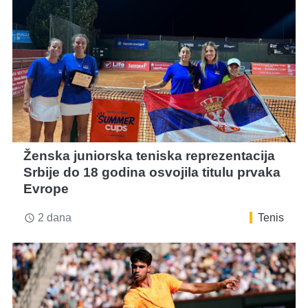
Ženska juniorska teniska reprezentacija
Srbije do 18 godina osvojila titulu prvaka
Evrope
2 dana
Tenis
access_time