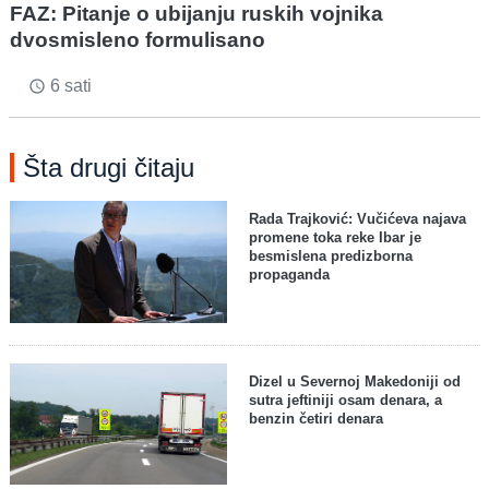
FAZ: Pitanje o ubijanju ruskih vojnika
dvosmisleno formulisano
6 sati
access_time
Šta drugi čitaju
Rada Trajković: Vučićeva najava
promene toka reke Ibar je
besmislena predizborna
propaganda
Dizel u Severnoj Makedoniji od
sutra jeftiniji osam denara, a
benzin četiri denara