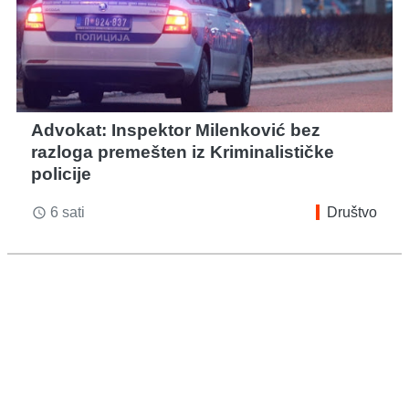
Advokat: Inspektor Milenković bez
razloga premešten iz Kriminalističke
policije
6 sati
Društvo
access_time