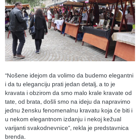
“Nošene idejom da volimo da budemo elegantni
i da tu eleganciju prati jedan detalj, a to je
kravata i obzirom da smo malo krale kravate od
tate, od brata, došli smo na ideju da napravimo
jednu žensku fenomenalnu kravatu koja će biti i
u nekom elegantnom izdanju i nekoj kežual
varijanti svakodnevnice”, rekla je predstavnica
brenda.