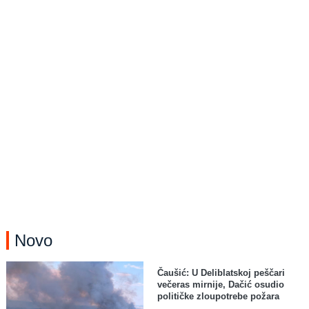
Novo
Čaušić: U Deliblatskoj peščari
večeras mirnije, Dačić osudio
političke zloupotrebe požara