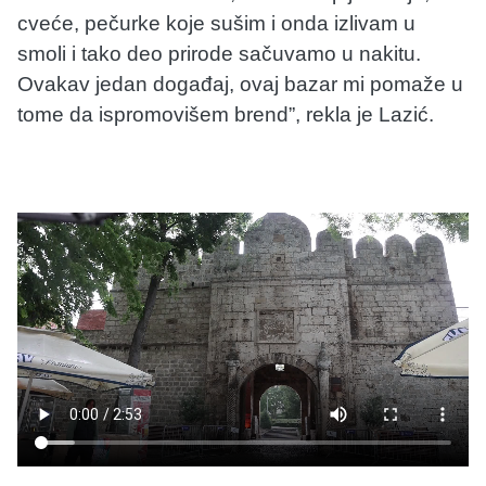
cveće, pečurke koje sušim i onda izlivam u
smoli i tako deo prirode sačuvamo u nakitu.
Ovakav jedan događaj, ovaj bazar mi pomaže u
tome da ispromovišem brend”, rekla je Lazić.