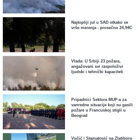
Najtopliji jul u SAD otkako se
vrše merenja - prosečno 24,94C
Vlada: U Srbiji 23 požara,
angažovani svi raspoloživi
ljudski i tehnički kapaciteti
Pripadnici Sektora MUP-a za
vanredne situacije koji su gasili
požare u Francuskoj stigli u
Beograd
Vučić i Stamatović na Zlatiboru