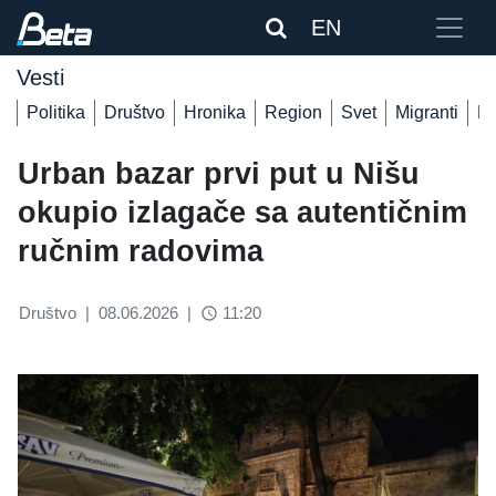
EN
Vesti
Politika
Društvo
Hronika
Region
Svet
Migranti
De
Urban bazar prvi put u Nišu
okupio izlagače sa autentičnim
ručnim radovima
Društvo
|
08.06.2026
|
11:20
access_time