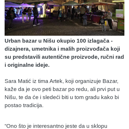
Urban bazar u Nišu okupio 100 izlagača -
dizajnera, umetnika i malih proizvođača koji
su predstavili autentične proizvode, ručni rad
i originalne ideje.
Sara Matić iz tima Artek, koji organizuje Bazar,
kaže da je ovo peti bazar po redu, ali prvi put u
Nišu, te da će i sledeći biti u tom gradu kako bi
postao tradicija.
“Ono što je interesantno jeste da u sklopu