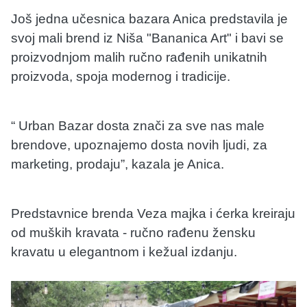
Još jedna učesnica bazara Anica predstavila je
svoj mali brend iz Niša "Bananica Art" i bavi se
proizvodnjom malih ručno rađenih unikatnih
proizvoda, spoja modernog i tradicije.
“ Urban Bazar dosta znači za sve nas male
brendove, upoznajemo dosta novih ljudi, za
marketing, prodaju”, kazala je Anica.
Predstavnice brenda Veza majka i ćerka kreiraju
od muških kravata - ručno rađenu žensku
kravatu u elegantnom i kežual izdanju.