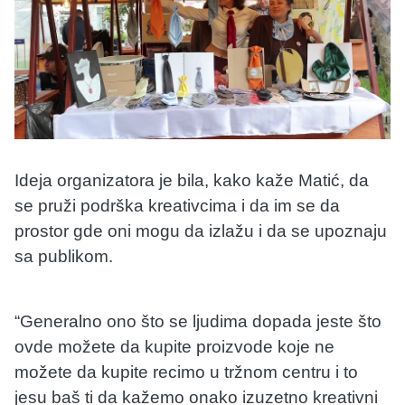
Ideja organizatora je bila, kako kaže Matić, da
se pruži podrška kreativcima i da im se da
prostor gde oni mogu da izlažu i da se upoznaju
sa publikom.
“Generalno ono što se ljudima dopada jeste što
ovde možete da kupite proizvode koje ne
možete da kupite recimo u tržnom centru i to
jesu baš ti da kažemo onako izuzetno kreativni