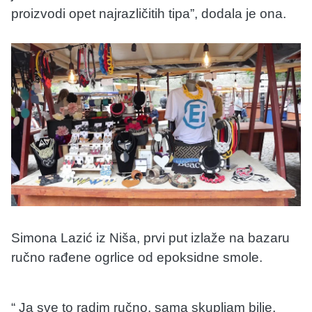
proizvodi opet najrazličitih tipa”, dodala je ona.
Simona Lazić iz Niša, prvi put izlaže na bazaru
ručno rađene ogrlice od epoksidne smole.
“ Ja sve to radim ručno, sama skupljam bilje,