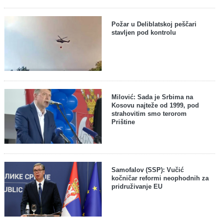
Požar u Deliblatskoj peščari
stavljen pod kontrolu
Milović: Sada je Srbima na
Kosovu najteže od 1999, pod
strahovitim smo terorom
Prištine
Samofalov (SSP): Vučić
kočničar reformi neophodnih za
pridruživanje EU