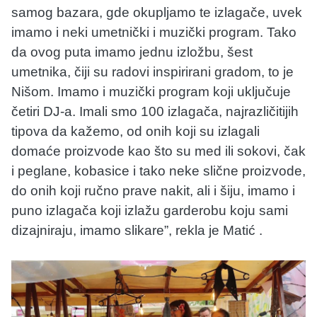
samog bazara, gde okupljamo te izlagače, uvek
imamo i neki umetnički i muzički program. Tako
da ovog puta imamo jednu izložbu, šest
umetnika, čiji su radovi inspirirani gradom, to je
Nišom. Imamo i muzički program koji uključuje
četiri DJ-a. Imali smo 100 izlagača, najrazličitijih
tipova da kažemo, od onih koji su izlagali
domaće proizvode kao što su med ili sokovi, čak
i peglane, kobasice i tako neke slične proizvode,
do onih koji ručno prave nakit, ali i šiju, imamo i
puno izlagača koji izlažu garderobu koju sami
dizajniraju, imamo slikare”, rekla je Matić .