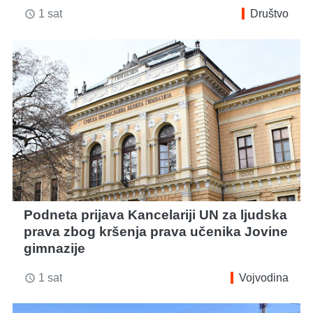
1 sat
Društvo
access_time
Podneta prijava Kancelariji UN za ljudska
prava zbog kršenja prava učenika Jovine
gimnazije
1 sat
Vojvodina
access_time