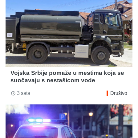
Vojska Srbije pomaže u mestima koja se
suočavaju s nestašicom vode
3 sata
Društvo
access_time