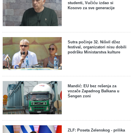
studenti, Vučiću izdao si
Kosovo za sve generacije
Sutra počinje 32. Nišvil džez
festival, organizatori nisu dobili
podršku Ministarstva kulture
Mandić: EU bez rešenja za
vozače Zapadnog Balkana u
Šengen zoni
ZLF: Poseta Zelenskog - prilika