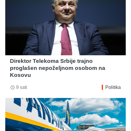
Direktor Telekoma Srbije trajno
proglašen nepoželjnom osobom na
Kosovu
9 sati
Politika
access_time