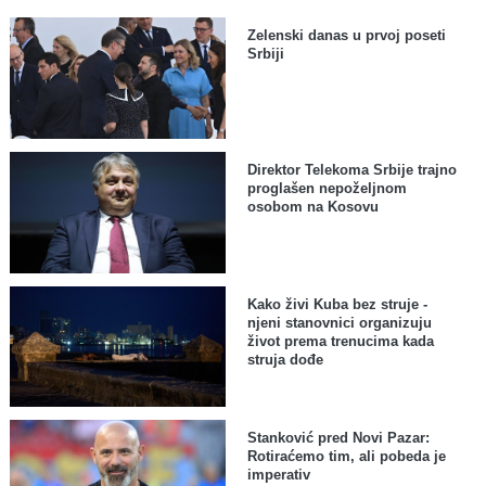
Zelenski danas u prvoj poseti
Srbiji
Direktor Telekoma Srbije trajno
proglašen nepoželjnom
osobom na Kosovu
Kako živi Kuba bez struje -
njeni stanovnici organizuju
život prema trenucima kada
struja dođe
Stanković pred Novi Pazar:
Rotiraćemo tim, ali pobeda je
imperativ