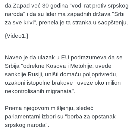
da Zapad već 30 godina "vodi rat protiv srpskog
naroda" i da su liderima zapadnih država "Srbi
za sve krivi", prenela je ta stranka u saopštenju.
{Video1:}
Naveo je da ulazak u EU podrazumeva da se
Srbija "odrekne Kosova i Metohije, uvede
sankcije Rusiji, uništi domaću poljoprivredu,
ozakoni istopolne brakove i uveze oko milion
nekontrolisanih migranata".
Prema njegovom mišljenju, sledeći
parlamentarni izbori su "borba za opstanak
srpskog naroda".