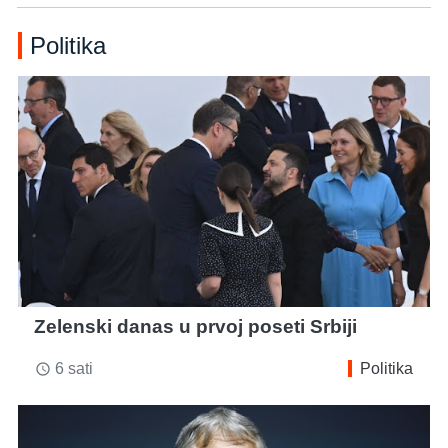
Politika
Zelenski danas u prvoj poseti Srbiji
6 sati
Politika
access_time