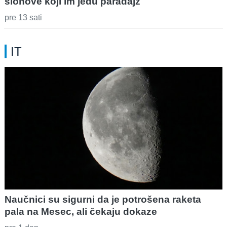
slonove koji im jedu paradajz
pre 13 sati
IT
Naučnici su sigurni da je potrošena raketa
pala na Mesec, ali čekaju dokaze