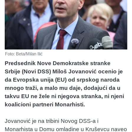
Foto: Beta/Milan Ilić
Predsednik Nove Demokratske stranke
Srbije (Novi DSS) Miloš Jovanović ocenio je
da Evropska unija (EU) od srpskog naroda
mnogo traži, a malo mu daje, dodajući da u
takvu EU ne žele ni njegova stranka, ni njeni
koalicioni partneri Monarhisti.
Jovanović je na tribini Novog DSS-a i
Monarhista u Domu omladine u Kruševcu naveo