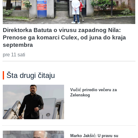
Direktorka Batuta o virusu zapadnog Nila:
Prenose ga komarci Culex, od juna do kraja
septembra
pre 11 sati
Šta drugi čitaju
Vučić priredio večeru za
Zelenskog
Marko Jakšić: U pravu su