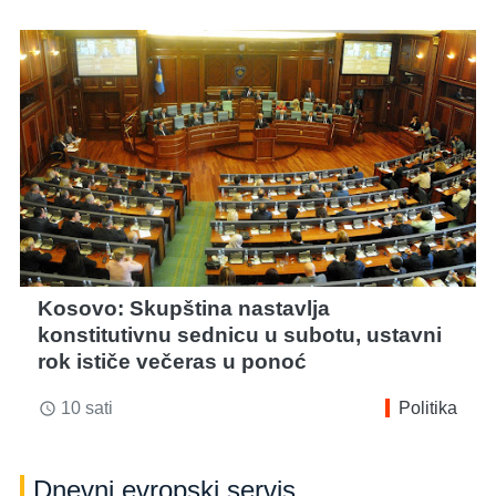
Kosovo: Skupština nastavlja
konstitutivnu sednicu u subotu, ustavni
rok ističe večeras u ponoć
10 sati
Politika
access_time
Dnevni evropski servis