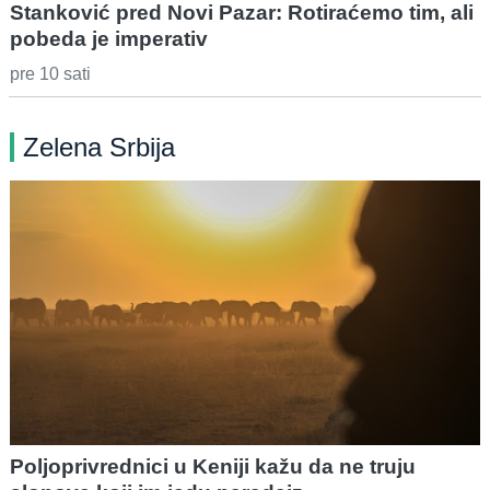
Stanković pred Novi Pazar: Rotiraćemo tim, ali
pobeda je imperativ
pre 10 sati
Zelena Srbija
Poljoprivrednici u Keniji kažu da ne truju