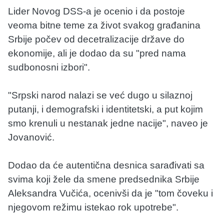
Lider Novog DSS-a je ocenio i da postoje
veoma bitne teme za život svakog građanina
Srbije počev od decetralizacije države do
ekonomije, ali je dodao da su "pred nama
sudbonosni izbori".
"Srpski narod nalazi se već dugo u silaznoj
putanji, i demografski i identitetski, a put kojim
smo krenuli u nestanak jedne nacije", naveo je
Jovanović.
Dodao da će autentična desnica sarađivati sa
svima koji žele da smene predsednika Srbije
Aleksandra Vučića, ocenivši da je "tom čoveku i
njegovom režimu istekao rok upotrebe".