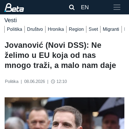
EN
Vesti
Politika
Društvo
Hronika
Region
Svet
Migranti
De
Jovanović (Novi DSS): Ne
želimo u EU koja od nas
mnogo traži, a malo nam daje
Politika
|
08.06.2026
|
12:10
access_time