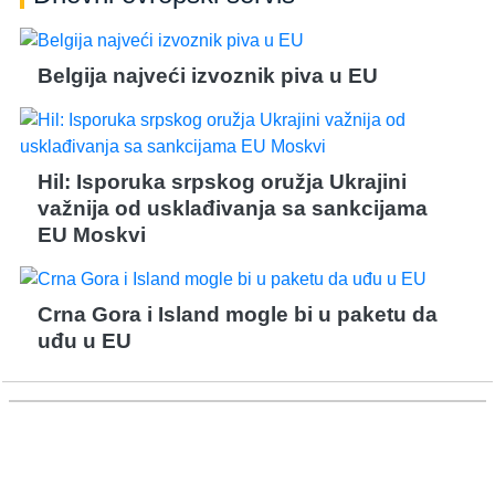
Belgija najveći izvoznik piva u EU
Hil: Isporuka srpskog oružja Ukrajini
važnija od usklađivanja sa sankcijama
EU Moskvi
Crna Gora i Island mogle bi u paketu da
uđu u EU