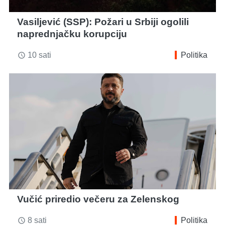
Vasiljević (SSP): Požari u Srbiji ogolili
naprednjačku korupciju
10 sati
Politika
access_time
Vučić priredio večeru za Zelenskog
8 sati
Politika
access_time