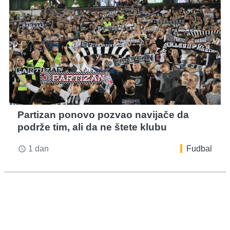
Partizan ponovo pozvao navijače da
podrže tim, ali da ne štete klubu
1 dan
Fudbal
access_time