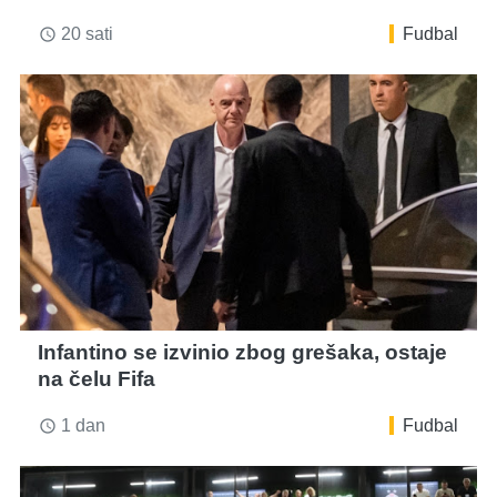
20 sati
Fudbal
access_time
Infantino se izvinio zbog grešaka, ostaje
na čelu Fifa
1 dan
Fudbal
access_time