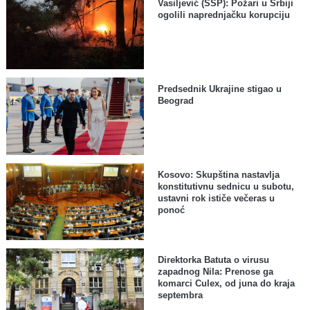
Vasiljević (SSP): Požari u Srbiji
ogolili naprednjačku korupciju
Predsednik Ukrajine stigao u
Beograd
Kosovo: Skupština nastavlja
konstitutivnu sednicu u subotu,
ustavni rok ističe večeras u
ponoć
Direktorka Batuta o virusu
zapadnog Nila: Prenose ga
komarci Culex, od juna do kraja
septembra