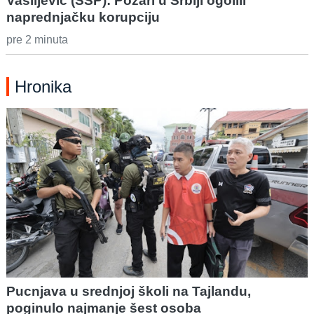
Vasiljević (SSP): Požari u Srbiji ogolili
naprednjačku korupciju
pre 2 minuta
Hronika
Pucnjava u srednjoj školi na Tajlandu,
poginulo najmanje šest osoba