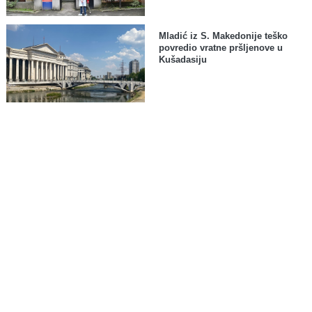
Mladić iz S. Makedonije teško
povredio vratne pršljenove u
Kušadasiju