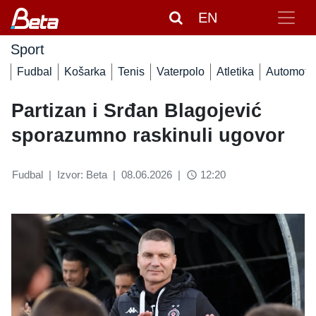
EN
Sport
Fudbal
Košarka
Tenis
Vaterpolo
Atletika
Automoto
Partizan i Srđan Blagojević
sporazumno raskinuli ugovor
Fudbal
|
Izvor: Beta
|
08.06.2026
|
12:20
access_time