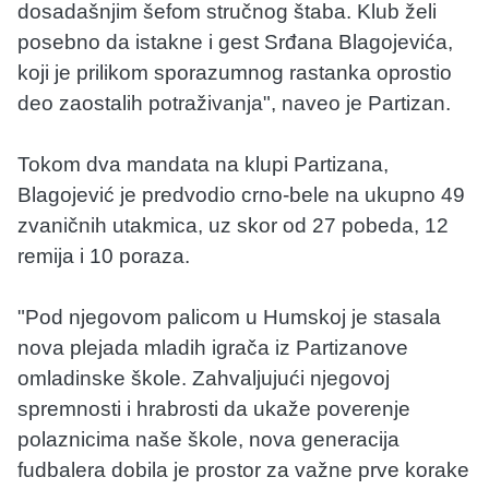
dosadašnjim šefom stručnog štaba. Klub želi
posebno da istakne i gest Srđana Blagojevića,
koji je prilikom sporazumnog rastanka oprostio
deo zaostalih potraživanja", naveo je Partizan.
Tokom dva mandata na klupi Partizana,
Blagojević je predvodio crno-bele na ukupno 49
zvaničnih utakmica, uz skor od 27 pobeda, 12
remija i 10 poraza.
"Pod njegovom palicom u Humskoj je stasala
nova plejada mladih igrača iz Partizanove
omladinske škole. Zahvaljujući njegovoj
spremnosti i hrabrosti da ukaže poverenje
polaznicima naše škole, nova generacija
fudbalera dobila je prostor za važne prve korake