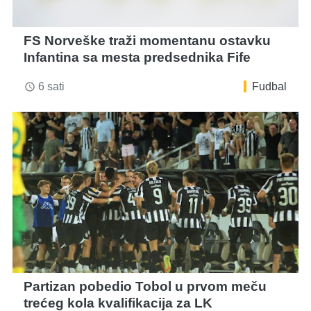
FS Norveške traži momentanu ostavku
Infantina sa mesta predsednika Fife
6 sati
Fudbal
access_time
Partizan pobedio Tobol u prvom meču
trećeg kola kvalifikacija za LK