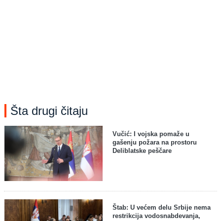
Šta drugi čitaju
Vučić: I vojska pomaže u
gašenju požara na prostoru
Deliblatske peščare
Štab: U većem delu Srbije nema
restrikcija vodosnabdevanja,