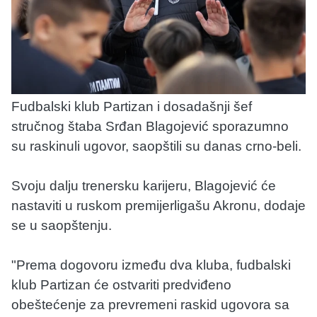
Fudbalski klub Partizan i dosadašnji šef
stručnog štaba Srđan Blagojević sporazumno
su raskinuli ugovor, saopštili su danas crno-beli.
Svoju dalju trenersku karijeru, Blagojević će
nastaviti u ruskom premijerligašu Akronu, dodaje
se u saopštenju.
"Prema dogovoru između dva kluba, fudbalski
klub Partizan će ostvariti predviđeno
obeštećenje za prevremeni raskid ugovora sa