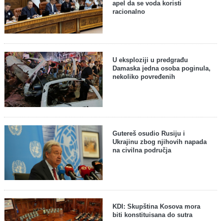
apel da se voda koristi
racionalno
U eksploziji u predgrađu
Damaska jedna osoba poginula,
nekoliko povređenih
Gutereš osudio Rusiju i
Ukrajinu zbog njihovih napada
na civilna područja
KDI: Skupština Kosova mora
biti konstituisana do sutra