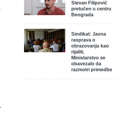
Stevan Filipović
a
pretučen u centru
Beograda
Sindikat: Javna
rasprava o
obrazovanju kao
rijaliti,
Ministarstvo se
obavezalo da
razmotri primedbe
,