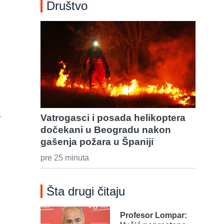
Društvo
a
Vatrogasci i posada helikoptera
dočekani u Beogradu nakon
gašenja požara u Španiji
pre 25 minuta
Šta drugi čitaju
Profesor Lompar: