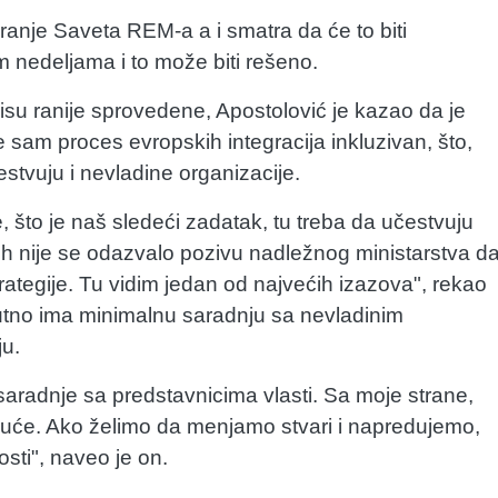
iranje Saveta REM-a a i smatra da će to biti
im nedeljama i to može biti rešeno.
nisu ranije sprovedene, Apostolović je kazao da je
je sam proces evropskih integracija inkluzivan, što,
stvuju i nevladine organizacije.
 što je naš sledeći zadatak, tu treba da učestvuju
ih nije se odazvalo pozivu nadležnog ministarstva d
trategije. Tu vidim jedan od najvećih izazova", rekao
nutno ima minimalnu saradnju sa nevladinim
ju.
vo saradnje sa predstavnicima vlasti. Sa moje strane,
uduće. Ako želimo da menjamo stvari i napredujemo,
ti", naveo je on.