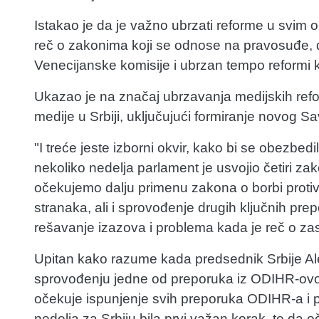
Istakao je da je važno ubrzati reforme u svim 
reč o zakonima koji se odnose na pravosuđe,
Venecijanske komisije i ubrzan tempo reformi k
Ukazao je na značaj ubrzavanja medijskih refo
medije u Srbiji, uključujući formiranje novog 
"I treće jeste izborni okvir, kako bi se obezbedi
nekoliko nedelja parlament je usvojio četiri za
očekujemo dalju primenu zakona o borbi protiv k
stranaka, ali i sprovođenje drugih ključnih prep
rešavanje izazova i problema kada je reč o zast
Upitan kako razume kada predsednik Srbije Al
sprovođenju jedne od preporuka iz ODIHR-ovog 
očekuje ispunjenje svih preporuka ODIHR-a i p
nedelja za Srbiju bila prvi važan korak, te da