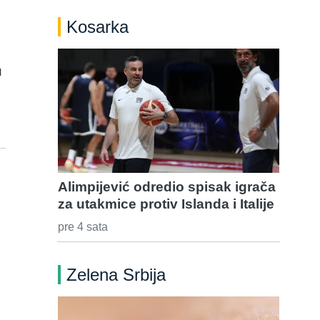
Kosarka
u
Alimpijević odredio spisak igrača
za utakmice protiv Islanda i Italije
pre 4 sata
Zelena Srbija