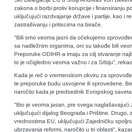
zakona o borbi protiv korupcije i finansiranju p
uključujući razdvajanje države i partije, kao i 
zastrašivanju i pritiscima na birače.
"Bili smo veoma jasni da očekujemo sprovođe
sa nadležnim organima, oni su takođe bili veo
Preporuke ODIHR-a imaju za cilj stvaranje najb
to je očigledno veoma važno i za Srbiju", reka
Kada je reč o vremenskom okviru za sprovođen
te preporuke budu usvojene ili sprovedene, Bek
naročito kada je predsednik Evropskog saveta
"Bio je veoma jasan, pre svega naglašavajući
uključujući dijalog Beograda i Prištine. Drugo,
vrednostima EU, uključujući Zajedničku spoljnu
ubrzavanja reformi, naročito u tri oblasti", kaza