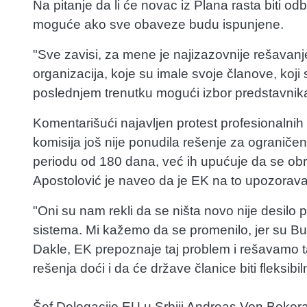
Na pitanje da li će novac iz Plana rasta biti od
moguće ako sve obaveze budu ispunjene.
"Sve zavisi, za mene je najizazovnije rešavanj
organizacija, koje su imale svoje članove, koji 
poslednjem trenutku mogući izbor predstavnika
Komentarišući najavljen protest profesionaln
komisija još nije ponudila rešenje za ograniče
periodu od 180 dana, već ih upućuje da se o
Apostolović je naveo da je EK na to upozorava
"Oni su nam rekli da se ništa novo nije desilo
sistema. Mi kažemo da se promenilo, jer su B
Dakle, EK prepoznaje taj problem i rešavamo t
rešenja doći i da će države članice biti fleksibil
Šef Delegacije EU u Srbiji Andreas Von Bekerat