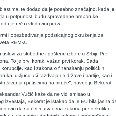
oblastima, te dodao da je posebno značajno, kada je
 da u potpunosti budu sprovedene preporuke
ada je reč o vladavini prava.
rmi i obezbeđivanja podsticajnog okruženja za
Saveta REM-a.
li uslovi za slobodne i poštene izbore u Srbiji. Pre
kona. To je prvi korak, važan prvi korak. Sada
orupcije, kao i zakona o finansiranju političkih
oruka, uključujući razdvajanje države i partije, kao i
rašivanju i pritiscima na birače", naveo je Bekerat.
eksandar Vučić kaže da ne vidi smisao u
izveštaja, Bekerat je istakao da je EU bila jasna d
onovio da su četiri usvojena zakona pre nekoliko
 očekuju usvajanje i dodatnih zakona i sprovođenje