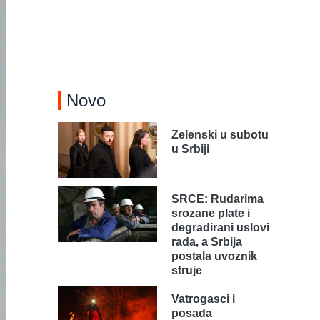
Novo
Zelenski u subotu
u Srbiji
SRCE: Rudarima
srozane plate i
degradirani uslovi
rada, a Srbija
postala uvoznik
struje
Vatrogasci i
posada