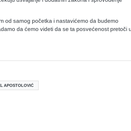
njem od samog početka i nastavićemo da budemo
damo da ćemo videti da se ta posvećenost pretoči 
EL APOSTOLOVIĆ