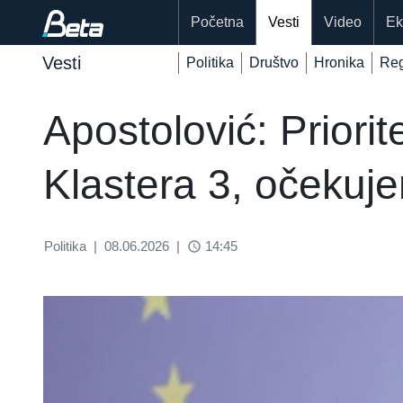
Početna
Vesti
Video
Ek
Vesti
Politika
Društvo
Hronika
Reg
Apostolović: Priori
Klastera 3, očekuj
Politika
|
08.06.2026
|
14:45
access_time