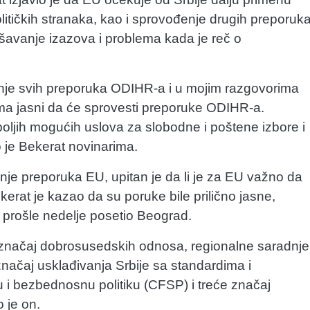
olitičkih stranaka, kao i sprovođenje drugih preporuk
rešavanje izazova i problema kada je reč o
nje svih preporuka ODIHR-a i u mojim razgovorima
ma jasni da će sprovesti preporuke ODIHR-a.
oljih mogućih uslova za slobodne i poštene izbore i
o je Bekerat novinarima.
je preporuka EU, upitan je da li je za EU važno da
erat je kazao da su poruke bile prilično jasne,
 prošle nedelje posetio Beograd.
 značaj dobrosusedskih odnosa, regionalne saradnje
 značaj usklađivanja Srbije sa standardima i
 i bezbednosnu politiku (CFSP) i treće značaj
o je on.