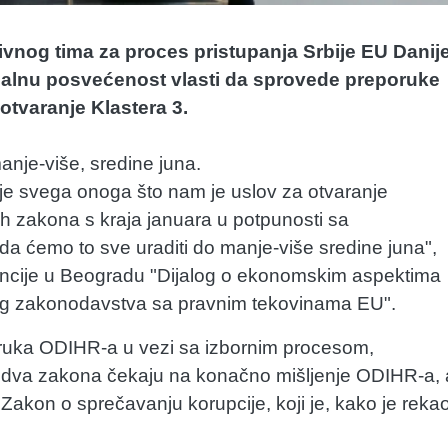
tivnog tima za proces pristupanja Srbije EU Danije
imalnu posvećenost vlasti da sprovede preporuke
 otvaranje Klastera 3.
manje-više, sredine juna.
avanje svega onoga što nam je uslov za otvaranje
ih zakona s kraja januara u potpunosti sa
a ćemo to sve uraditi do manje-više sredine juna",
encije u Beogradu "Dijalog o ekonomskim aspektima
lnog zakonodavstva sa pravnim tekovinama EU".
oruka ODIHR-a u vezi sa izbornim procesom,
oš dva zakona čekaju na konačno mišljenje ODIHR-a, 
i Zakon o sprečavanju korupcije, koji je, kako je rekao