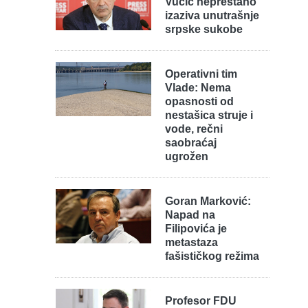
Vučić neprestano
izaziva unutrašnje
srpske sukobe
Operativni tim
Vlade: Nema
opasnosti od
nestašica struje i
vode, rečni
saobraćaj
ugrožen
Goran Marković:
Napad na
Filipovića je
metastaza
fašističkog režima
Profesor FDU