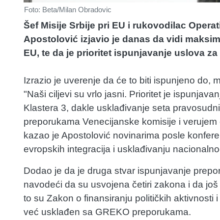
Foto: Beta/Milan Obradovic
Šef Misije Srbije pri EU i rukovodilac Opera
Apostolović izjavio je danas da vidi maks
EU, te da je prioritet ispunjavanje uslova za
Izrazio je uverenje da će to biti ispunjeno do, 
"Naši ciljevi su vrlo jasni. Prioritet je ispunj
Klastera 3, dakle usklađivanje seta pravosudn
preporukama Venecijanske komisije i verujem d
kazao je Apostolović novinarima posle konfer
evropskih integracija i usklađivanju naciona
Dodao je da je druga stvar ispunjavanje prep
navodeći da su usvojena četiri zakona i da j
to su Zakon o finansiranju političkih aktivnosti 
već usklađen sa GREKO preporukama.