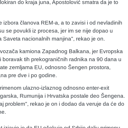
blokiran do kraja juna, Apostolović smatra da je to
e izbora članova REM-a, a to zavisi i od nevladinih
su se povukli iz procesa, jer im se nije dopao u
 Saveta nacionalnih manjina", rekao je on.
ih vozača kamiona Zapadnog Balkana, jer Evropska
ni boravak tih prekograničnih radnika na 90 dana u
brate zemljama EU, odnosno Šengen prostora,
na pre dve i po godine.
 primenom ulazno-izlaznog odnosno enter-exit
ugarska, Rumunija i Hrvatska postale deo Šengena.
aj problem", rekao je on i dodao da veruje da će do
ne.
 izjavio je da EU očekuje od Srbije dalju primenu