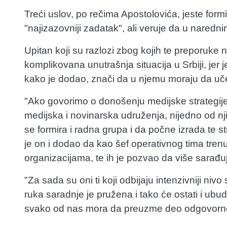
Treći uslov, po rečima Apostolovića, jeste form
"najizazovniji zadatak", ali veruje da u naredn
Upitan koji su razlozi zbog kojih te preporuke 
komplikovana unutrašnja situacija u Srbiji, jer 
kako je dodao, znači da u njemu moraju da uče
"Ako govorimo o donošenju medijske strategije,
medijska i novinarska udruženja, nijedno od nj
se formira i radna grupa i da počne izrada te s
je on i dodao da kao šef operativnog tima tre
organizacijama, te ih je pozvao da više sarađu
"Za sada su oni ti koji odbijaju intenzivniji ni
ruka saradnje je pružena i tako će ostati i ub
svako od nas mora da preuzme deo odgovornos