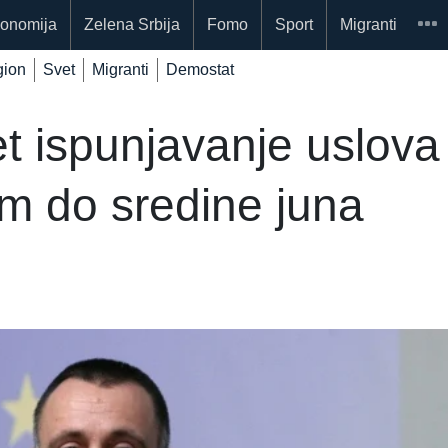
onomija
Zelena Srbija
Fomo
Sport
Migranti
ion
Svet
Migranti
Demostat
tet ispunjavanje uslova
em do sredine juna