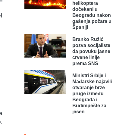
helikoptera
dočekani u
l
Beogradu nakon
gašenja požara u
Španiji
Branko Ružić
pozva socijaliste
da povuku jasne
crvene linije
prema SNS
Ministri Srbije i
Mađarske najavili
otvaranje brze
pruge između
Beograda i
Budimpešte za
jesen
a
,