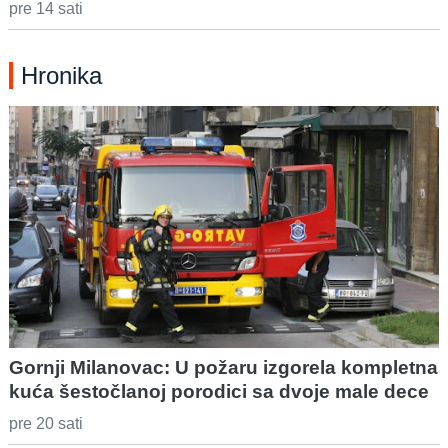
pre 14 sati
Hronika
Gornji Milanovac: U požaru izgorela kompletna
kuća šestočlanoj porodici sa dvoje male dece
pre 20 sati