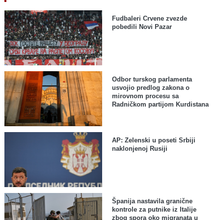
Fudbaleri Crvene zvezde
pobedili Novi Pazar
Odbor turskog parlamenta
usvojio predlog zakona o
mirovnom procesu sa
Radničkom partijom Kurdistana
AP: Zelenski u poseti Srbiji
naklonjenoj Rusiji
Španija nastavila granične
kontrole za putnike iz Italije
zbog spora oko migranata u