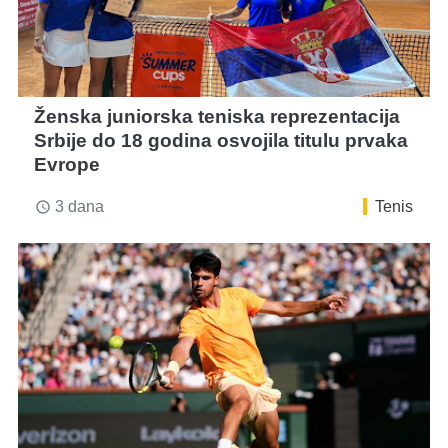
Ženska juniorska teniska reprezentacija
Srbije do 18 godina osvojila titulu prvaka
Evrope
3 dana
Tenis
access_time