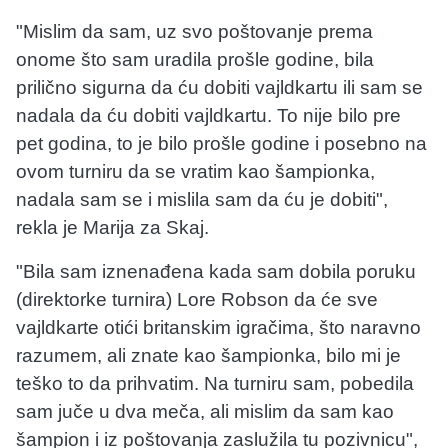
"Mislim da sam, uz svo poštovanje prema
onome što sam uradila prošle godine, bila
prilično sigurna da ću dobiti vajldkartu ili sam se
nadala da ću dobiti vajldkartu. To nije bilo pre
pet godina, to je bilo prošle godine i posebno na
ovom turniru da se vratim kao šampionka,
nadala sam se i mislila sam da ću je dobiti",
rekla je Marija za Skaj.
"Bila sam iznenađena kada sam dobila poruku
(direktorke turnira) Lore Robson da će sve
vajldkarte otići britanskim igračima, što naravno
razumem, ali znate kao šampionka, bilo mi je
teško to da prihvatim. Na turniru sam, pobedila
sam juče u dva meča, ali mislim da sam kao
šampion i iz poštovanja zaslužila tu pozivnicu",