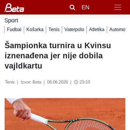
EN
Sport
Fudbal
Košarka
Tenis
Vaterpolo
Atletika
Automoto
Šampionka turnira u Kvinsu
iznenađena jer nije dobila
vajldkartu
Tenis
|
Izvor: Beta
|
08.06.2026
|
23:10
access_time