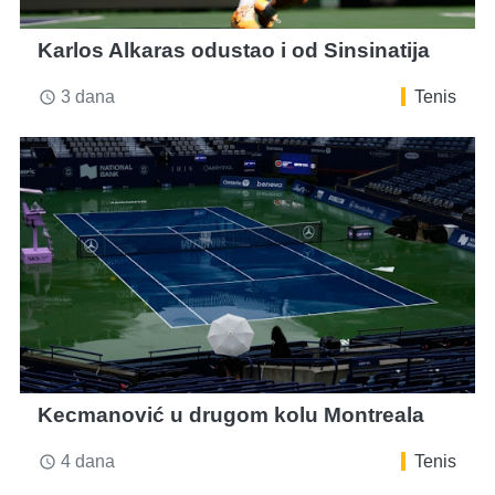
Karlos Alkaras odustao i od Sinsinatija
3 dana
Tenis
access_time
Kecmanović u drugom kolu Montreala
4 dana
Tenis
access_time