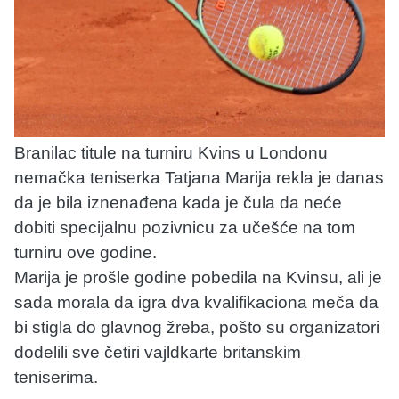
Branilac titule na turniru Kvins u Londonu
nemačka teniserka Tatjana Marija rekla je danas
da je bila iznenađena kada je čula da neće
dobiti specijalnu pozivnicu za učešće na tom
turniru ove godine.
Marija je prošle godine pobedila na Kvinsu, ali je
sada morala da igra dva kvalifikaciona meča da
bi stigla do glavnog žreba, pošto su organizatori
dodelili sve četiri vajldkarte britanskim
teniserima.