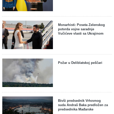
Monarhisti: Poseta Zelenskog
potvrda vojne saradnje
Vučićeve vlasti sa Ukrajinom
Požar u Deliblatskoj peščari
Bivši predsednik Vrhovnog
suda Andraš Baka predložen za
predsednika Mađarske