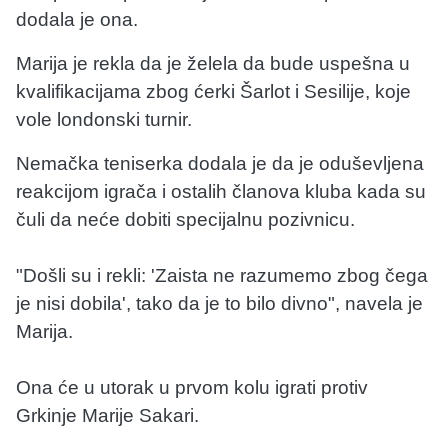
dodala je ona.
Marija je rekla da je želela da bude uspešna u
kvalifikacijama zbog ćerki Šarlot i Sesilije, koje
vole londonski turnir.
Nemačka teniserka dodala je da je oduševljena
reakcijom igrača i ostalih članova kluba kada su
čuli da neće dobiti specijalnu pozivnicu.
"Došli su i rekli: 'Zaista ne razumemo zbog čega
je nisi dobila', tako da je to bilo divno", navela je
Marija.
Ona će u utorak u prvom kolu igrati protiv
Grkinje Marije Sakari.