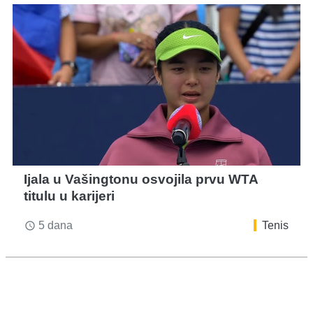
Ijala u Vašingtonu osvojila prvu WTA
titulu u karijeri
5 dana
Tenis
access_time