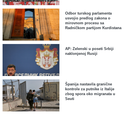
Odbor turskog parlamenta
usvojio predlog zakona o
mirovnom procesu sa
Radničkom partijom Kurdistana
AP: Zelenski u poseti Srbiji
naklonjenoj Rusiji
Španija nastavila granične
kontrole za putnike iz Italije
zbog spora oko migranata u
Seuti