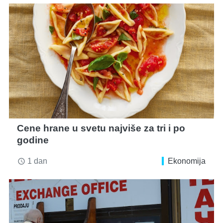
Cene hrane u svetu najviše za tri i po
godine
1 dan
Ekonomija
access_time