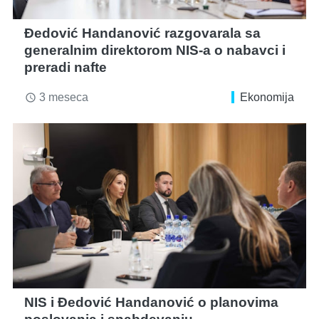
Đedović Handanović razgovarala sa
generalnim direktorom NIS-a o nabavci i
preradi nafte
3 meseca
Ekonomija
access_time
NIS i Đedović Handanović o planovima