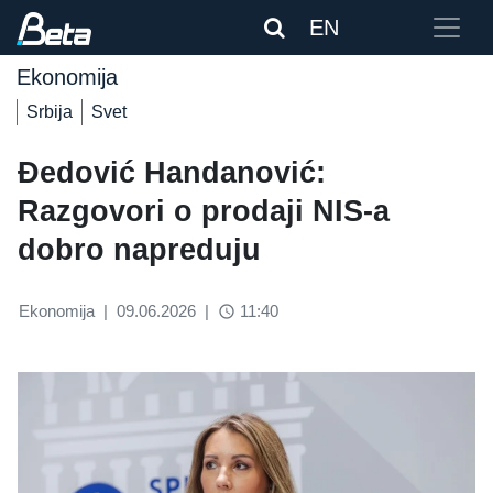
EN
Ekonomija
Srbija
Svet
Đedović Handanović:
Razgovori o prodaji NIS-a
dobro napreduju
Ekonomija
|
09.06.2026
|
11:40
access_time