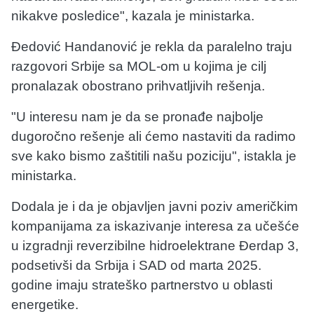
nikakve posledice", kazala je ministarka.
Đedović Handanović je rekla da paralelno traju
razgovori Srbije sa MOL-om u kojima je cilj
pronalazak obostrano prihvatljivih rešenja.
"U interesu nam je da se pronađe najbolje
dugoročno rešenje ali ćemo nastaviti da radimo
sve kako bismo zaštitili našu poziciju", istakla je
ministarka.
Dodala je i da je objavljen javni poziv američkim
kompanijama za iskazivanje interesa za učešće
u izgradnji reverzibilne hidroelektrane Đerdap 3,
podsetivši da Srbija i SAD od marta 2025.
godine imaju strateško partnerstvo u oblasti
energetike.