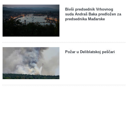
Bivši predsednik Vrhovnog
suda Andraš Baka predložen za
predsednika Mađarske
Požar u Deliblatskoj peščari