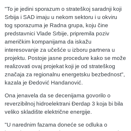
"To je jedini sporazum o strateškoj saradnji koji
Srbija i SAD imaju u nekom sektoru i u okviru
tog sporazuma je Radna grupa, koju čine
predstavnici Vlade Srbije, pripremila poziv
američkim kompanijama da iskažu
interesovanje za učešće u izboru partnera u
projektu. Postoje jasne procedure kako se može
realizovati ovaj projekat koji je od strateškog
značaja za regionalnu energetsku bezbednost",
kazala je Đedović Handanović.
Ona jenavela da se decenijama govorilo o
reverzibilnoj hidroelektrani Đerdap 3 koja bi bila
veliko skladište električne energije.
"U narednim fazama doneće se odluka o