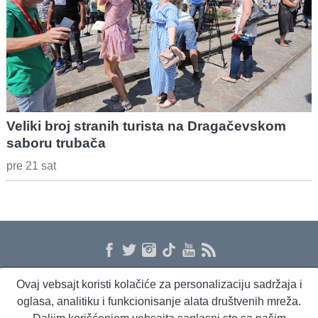
Veliki broj stranih turista na Dragačevskom
saboru trubača
pre 21 sat
Ovaj vebsajt koristi kolačiće za personalizaciju sadržaja i
O nama
Proizvodi i usluge
Politika privatnosti
Kontakt
RSS
oglasa, analitiku i funkcionisanje alata društvenih mreža.