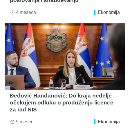
poslovanja i snabdevanju
4 meseca
Ekonomija
access_time
Đedović Handanović: Do kraja nedelje
očekujem odluku o produženju licence
za rad NIS
5 meseci
Ekonomija
access_time