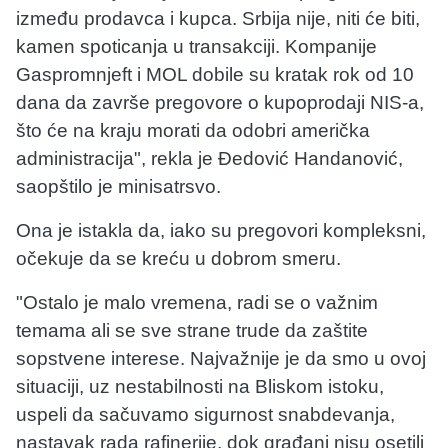
između prodavca i kupca. Srbija nije, niti će biti,
kamen spoticanja u transakciji. Kompanije
Gaspromnjeft i MOL dobile su kratak rok od 10
dana da završe pregovore o kupoprodaji NIS-a,
što će na kraju morati da odobri američka
administracija", rekla je Đedović Handanović,
saopštilo je minisatrsvo.
Ona je istakla da, iako su pregovori kompleksni,
očekuje da se kreću u dobrom smeru.
"Ostalo je malo vremena, radi se o važnim
temama ali se sve strane trude da zaštite
sopstvene interese. Najvažnije je da smo u ovoj
situaciji, uz nestabilnosti na Bliskom istoku,
uspeli da sačuvamo sigurnost snabdevanja,
nastavak rada rafinerije, dok građani nisu osetili