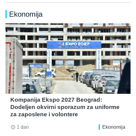
Ekonomija
Kompanija Ekspo 2027 Beograd:
Dodeljen okvirni sporazum za uniforme
za zaposlene i volontere
1 dan
Ekonomija
access_time