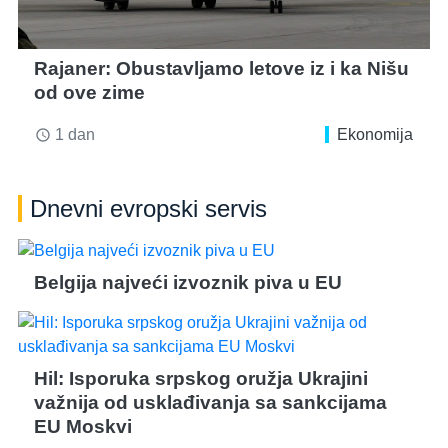
Rajaner: Obustavljamo letove iz i ka Nišu
od ove zime
1 dan
Ekonomija
access_time
Dnevni evropski servis
Belgija najveći izvoznik piva u EU
Hil: Isporuka srpskog oružja Ukrajini
važnija od usklađivanja sa sankcijama
EU Moskvi