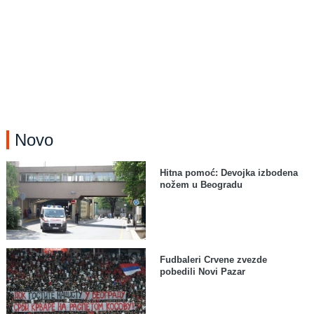
Novo
Hitna pomoć: Devojka izbodena
nožem u Beogradu
Fudbaleri Crvene zvezde
pobedili Novi Pazar