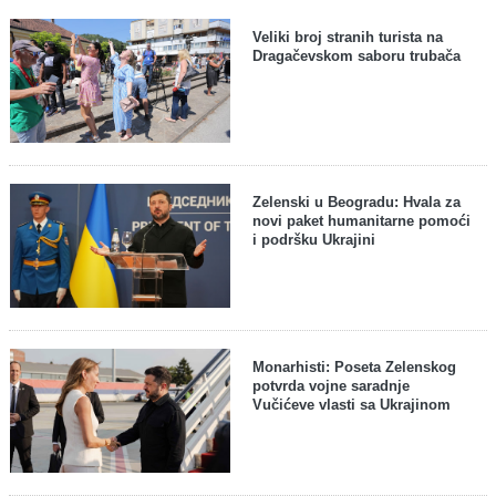
Veliki broj stranih turista na
Dragačevskom saboru trubača
Zelenski u Beogradu: Hvala za
novi paket humanitarne pomoći
i podršku Ukrajini
Monarhisti: Poseta Zelenskog
potvrda vojne saradnje
Vučićeve vlasti sa Ukrajinom