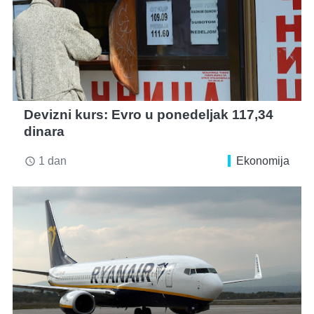
Devizni kurs: Evro u ponedeljak 117,34
dinara
1 dan
Ekonomija
access_time