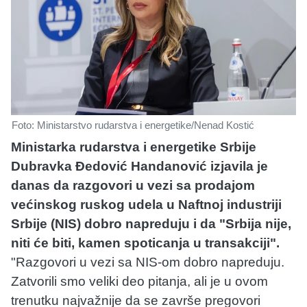
Foto: Ministarstvo rudarstva i energetike/Nenad Kostić
Ministarka rudarstva i energetike Srbije
Dubravka Đedović Handanović izjavila je
danas da razgovori u vezi sa prodajom
većinskog ruskog udela u Naftnoj industriji
Srbije (NIS) dobro napreduju i da "Srbija nije,
niti će biti, kamen spoticanja u transakciji".
"Razgovori u vezi sa NIS-om dobro napreduju.
Zatvorili smo veliki deo pitanja, ali je u ovom
trenutku najvažnije da se završe pregovori