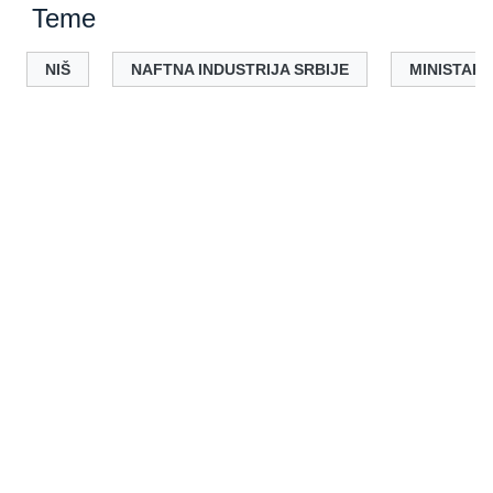
Teme
NIŠ
NAFTNA INDUSTRIJA SRBIJE
MINISTARK