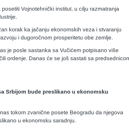
posetiti Vojnotehnički institut, u cilju razmatranja
strije.
važan korak ka jačanju ekonomskih veza i stvaranju
 razvoju i dugoročnom prosperitetu obe zemlje.
anas je posle sastanka sa Vučićem potpisano više
čili ordenje. Danas će se još sastati sa predsednico
o sa Srbijom bude preslikano u ekonomsku
danas tokom zvanične posete Beogradu da njegova
reslikano u ekonomsku saradnju.