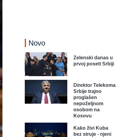
Novo
Zelenski danas u
prvoj poseti Srbiji
Direktor Telekoma
Srbije trajno
proglašen
nepoželjnom
osobom na
Kosovu
Kako živi Kuba
bez struje - njeni