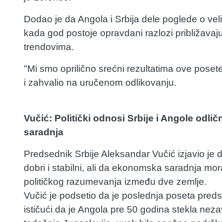
Dodao je da Angola i Srbija dele poglede o vel
kada god postoje opravdani razlozi približava
trendovima.
"Mi smo oprilično srećni rezultatima ove posete
i zahvalio na uručenom odlikovanju.
Vučić: Politički odnosi Srbije i Angole odli
saradnja
Predsednik Srbije Aleksandar Vučić izjavio je d
dobri i stabilni, ali da ekonomska saradnja mo
političkog razumevanja između dve zemlje.
Vučić je podsetio da je poslednja poseta predse
ističući da je Angola pre 50 godina stekla neza