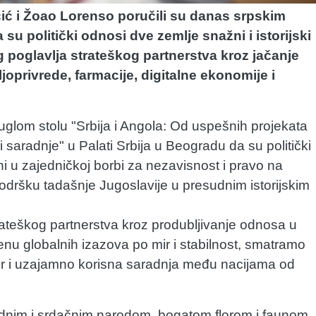
ić i Žoao Lorenso poručili su danas srpskim
 su politički odnosi dve zemlje snažni i istorijski
og poglavlja strateškog partnerstva kroz jačanje
privrede, farmacije, digitalne ekonomije i
glom stolu "Srbija i Angola: Od uspešnih projekata
i saradnje" u Palati Srbija u Beogradu da su politički
ni u zajedničkoj borbi za nezavisnost i pravo na
dršku tadašnje Jugoslavije u presudnim istorijskim
rateškog partnerstva kroz produbljivanje odnosa u
nu globalnih izazova po mir i stabilnost, smatramo
mir i uzajamno korisna saradnja među nacijama od
ednim i srdačnim narodom, bogatom florom i faunom,