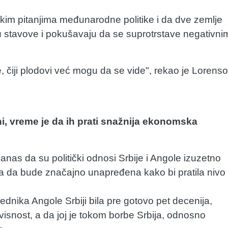
ikim pitanjima međunarodne politike i da dve zemlje
ju stavove i pokušavaju da se suprotrstave negativni
, čiji plodovi već mogu da se vide", rekao je Lorenso
čni, vreme je da ih prati snažnija ekonomska
anas da su politički odnosi Srbije i Angole izuzetno
ra da bude značajno unapređena kako bi pratila nivo
dnika Angole Srbiji bila pre gotovo pet decenija,
visnost, a da joj je tokom borbe Srbija, odnosno