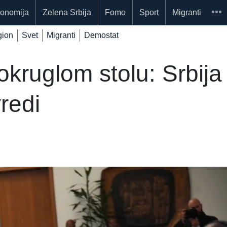
onomija
Zelena Srbija
Fomo
Sport
Migranti
ion
Svet
Migranti
Demostat
okruglom stolu: Srbija 
redi