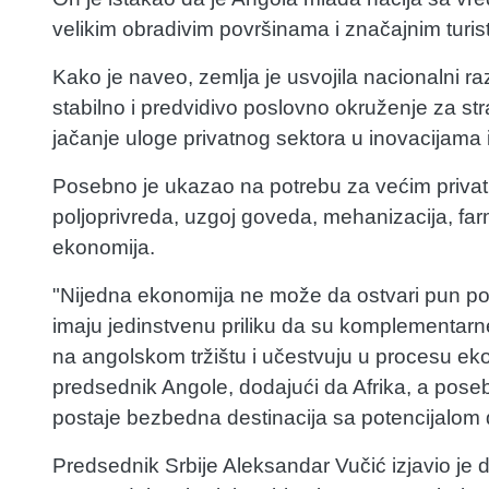
velikim obradivim površinama i značajnim turis
Kako je naveo, zemlja je usvojila nacionalni ra
stabilno i predvidivo poslovno okruženje za stra
jačanje uloge privatnog sektora u inovacijama 
Posebno je ukazao na potrebu za većim privat
poljoprivreda, uzgoj goveda, mehanizacija, farma
ekonomija.
"Nijedna ekonomija ne može da ostvari pun pote
imaju jedinstvenu priliku da su komplementarn
na angolskom tržištu i učestvuju u procesu ek
predsednik Angole, dodajući da Afrika, a poseb
postaje bezbedna destinacija sa potencijalom 
Predsednik Srbije Aleksandar Vučić izjavio je d