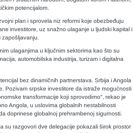
tičkim potencijalom.
zvojni plan i sprovela niz reformi koje obezbeđuju
ne investitore, uz snažno ulaganje u ljudski kapital i
i zapošljavanju.
nim ulaganjima u ključnim sektorima kao što su
cija, automobilska industrija, turizam i digitalna
ncijal bez dinamičnih partnerstava. Srbija i Angola
e. Pozivam srpske investitore da istraže mogućnosti
onomske transformacije koji sprovodimo", rekao je
no Angola, u uslovima globalnih nestabilnosti
da doprinese globalnoj prehrambenoj sigurnosti.
a su razgovori dve delegacije pokazali širok prostor