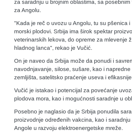
za saradnju u brojnim oblastima, sa posebnim
za Angolu.
"Kada je reč o uvozu u Angolu, tu su pšenica i 
morski plodovi. Srbija ima širok spektar proiz
veterinarskih lekova, do opreme za mlevenje ži
hladnog lanca", rekao je Vučić.
On je naveo da Srbija može da ponudi i savre
navodnjavanje, silose, sušare, kao i napredne 
zemljišta, satelitsko praćenje useva i efikasnij
Vučić je istakao i potencijal za povećanje uvoza
plodova mora, kao i mogućnosti saradnje u oblast
Posebno je naglasio da je Srbija ponudila sarad
proizvodnje određenih vakcina, kao i saradnju 
Angole u razvoju elektroenergetske mreže.