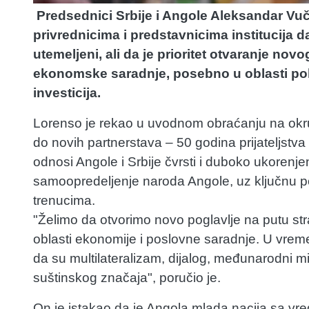
Predsednici Srbije i Angole Aleksandar Vuč
privrednicima i predstavnicima institucija da
utemeljeni, ali da je prioritet otvaranje nov
ekonomske saradnje, posebno u oblasti poljo
investicija.
Lorenso je rekao u uvodnom obraćanju na okru
do novih partnerstava – 50 godina prijateljstva 
odnosi Angole i Srbije čvrsti i duboko ukorenje
samoopredeljenje naroda Angole, uz ključnu po
trenucima.
"Želimo da otvorimo novo poglavlje na putu st
oblasti ekonomije i poslovne saradnje. U vreme
da su multilateralizam, dijalog, međunarodni 
suštinskog značaja", poručio je.
On je istakao da je Angola mlada nacija sa vr