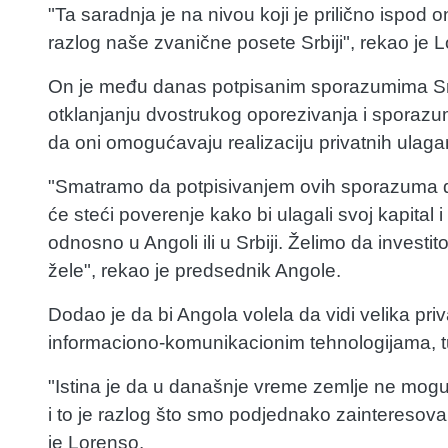
"Ta saradnja je na nivou koji je prilično ispod
razlog naše zvanične posete Srbiji", rekao je 
On je među danas potpisanim sporazumima Srb
otklanjanju dvostrukog oporezivanja i sporazu
da oni omogućavaju realizaciju privatnih ulagan
"Smatramo da potpisivanjem ovih sporazuma da ć
će steći poverenje kako bi ulagali svoj kapital i
odnosno u Angoli ili u Srbiji. Želimo da invest
žele", rekao je predsednik Angole.
Dodao je da bi Angola volela da vidi velika pri
informaciono-komunikacionim tehnologijama, tu
"Istina je da u današnje vreme zemlje ne mog
i to je razlog što smo podjednako zainteresov
je Lorenso.