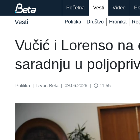
Početna
Vesti
Video
Ek
Vesti
Politika
Društvo
Hronika
Reg
Vučić i Lorenso na 
saradnju u poljopriv
Politika
|
Izvor: Beta
|
09.06.2026
|
11:55
access_time