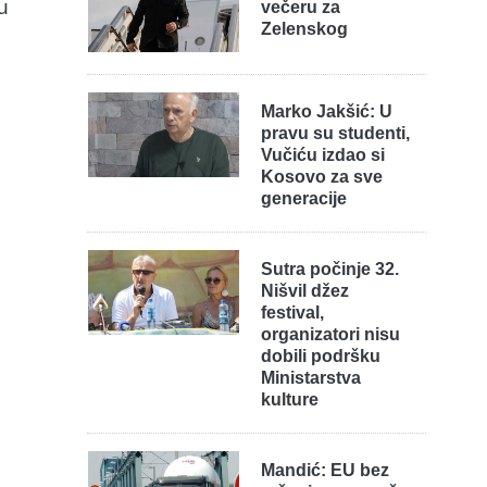
u
večeru za
Zelenskog
Marko Jakšić: U
pravu su studenti,
Vučiću izdao si
Kosovo za sve
generacije
Sutra počinje 32.
Nišvil džez
festival,
organizatori nisu
dobili podršku
Ministarstva
kulture
Mandić: EU bez