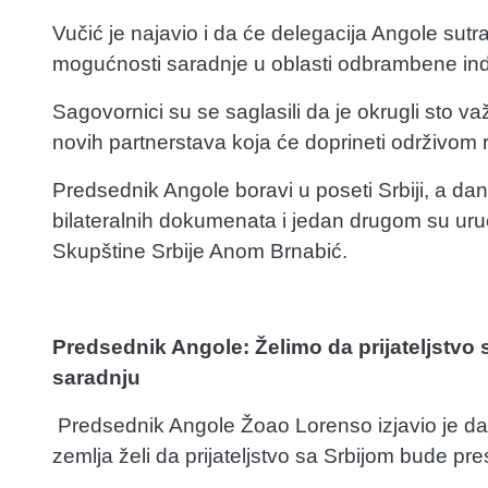
Vučić je najavio i da će delegacija Angole sutra 
mogućnosti saradnje u oblasti odbrambene indu
Sagovornici su se saglasili da je okrugli sto 
novih partnerstava koja će doprineti održivom
Predsednik Angole boravi u poseti Srbiji, a d
bilateralnih dokumenata i jedan drugom su uru
Skupštine Srbije Anom Brnabić.
Predsednik Angole: Želimo da prijateljstv
saradnju
Predsednik Angole Žoao Lorenso izjavio je 
zemlja želi da prijateljstvo sa Srbijom bude p