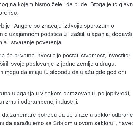
 onog na kojem bismo želeli da bude. Stoga je to glavn
Lorenso.
ije i Angole po značaju izdvojio sporazum o
m o uzajamnom podsticaju i zaštiti ulaganja, dodavši
ja i stvaranje poverenja.
e privatne investicije postati stvarnost, investitori
 širili svoje poslovanje iz jedne zemlje u drugu,
itori mogu da imaju tu slobodu da ulažu gde god oni
vatna ulaganja u visokom obrazovanju, poljoprivredi,
rizmu i odbrambenoj industriji.
u da zanemare potrebu da se ulaže u sektor odbrane
ani da sarađujemo sa Srbijom u ovom sektoru", nave