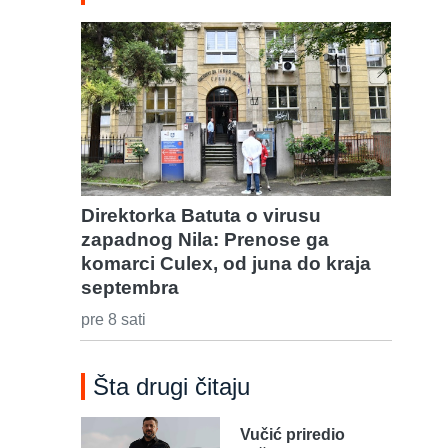
Direktorka Batuta o virusu
zapadnog Nila: Prenose ga
komarci Culex, od juna do kraja
septembra
pre 8 sati
Šta drugi čitaju
Vučić priredio