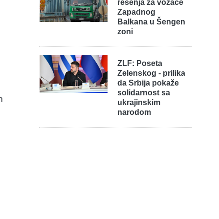
rešenja za vozače
Zapadnog
Balkana u Šengen
zoni
ZLF: Poseta
Zelenskog - prilika
da Srbija pokaže
solidarnost sa
m
ukrajinskim
narodom