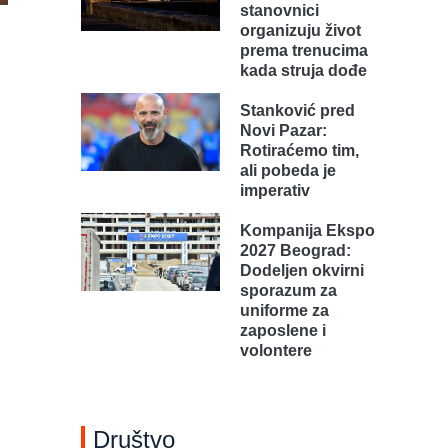
stanovnici
organizuju život
prema trenucima
kada struja dođe
Stanković pred
Novi Pazar:
Rotiraćemo tim,
ali pobeda je
imperativ
Kompanija Ekspo
2027 Beograd:
Dodeljen okvirni
sporazum za
uniforme za
zaposlene i
volontere
Društvo