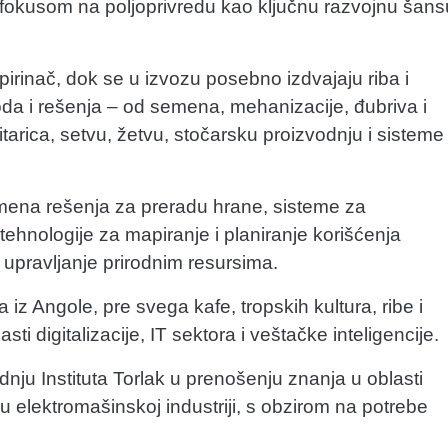
 fokusom na poljoprivredu kao ključnu razvojnu šans
pirinač, dok se u izvozu posebno izdvajaju riba i
voda i rešenja – od semena, mehanizacije, đubriva i
tarica, setvu, žetvu, stočarsku proizvodnju i sisteme
mena rešenja za preradu hrane, sisteme za
tehnologije za mapiranje i planiranje korišćenja
e upravljanje prirodnim resursima.
 iz Angole, pre svega kafe, tropskih kultura, ribe i
i digitalizacije, IT sektora i veštačke inteligencije.
nju Instituta Torlak u prenošenju znanja u oblasti
u elektromašinskoj industriji, s obzirom na potrebe