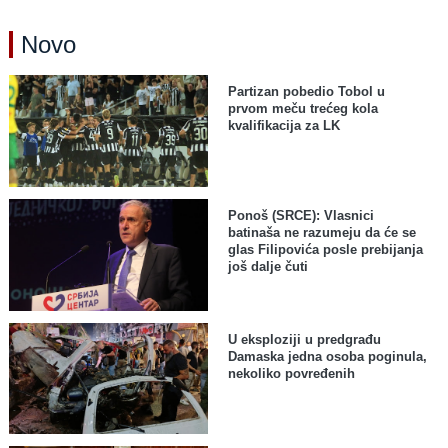
Novo
Partizan pobedio Tobol u
prvom meču trećeg kola
kvalifikacija za LK
Ponoš (SRCE): Vlasnici
batinaša ne razumeju da će se
glas Filipovića posle prebijanja
još dalje čuti
U eksploziji u predgrađu
Damaska jedna osoba poginula,
nekoliko povređenih