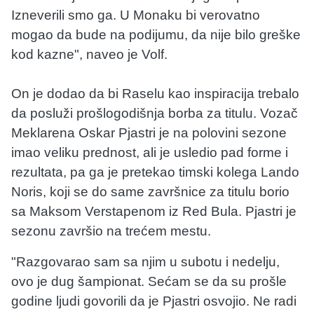
Izneverili smo ga. U Monaku bi verovatno
mogao da bude na podijumu, da nije bilo greške
kod kazne", naveo je Volf.
On je dodao da bi Raselu kao inspiracija trebalo
da posluži prošlogodišnja borba za titulu. Vozač
Meklarena Oskar Pjastri je na polovini sezone
imao veliku prednost, ali je usledio pad forme i
rezultata, pa ga je pretekao timski kolega Lando
Noris, koji se do same završnice za titulu borio
sa Maksom Verstapenom iz Red Bula. Pjastri je
sezonu završio na trećem mestu.
"Razgovarao sam sa njim u subotu i nedelju,
ovo je dug šampionat. Sećam se da su prošle
godine ljudi govorili da je Pjastri osvojio. Ne radi