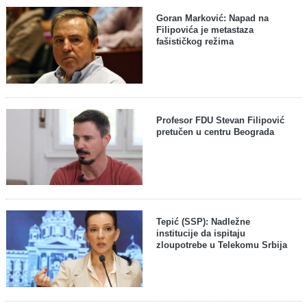
Goran Marković: Napad na
Filipovića je metastaza
fašističkog režima
Profesor FDU Stevan Filipović
pretučen u centru Beograda
Tepić (SSP): Nadležne
institucije da ispitaju
zloupotrebe u Telekomu Srbija