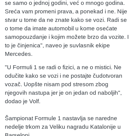
se samo o jednoj godini, već o mnogo godina.
Sreća vam promeni prava, a ponekad i ne. Nije
stvar u tome da ne znate kako se vozi. Radi se
o tome da imate automobil u kome osećate
samopouzdanje i kojim možete brzo da vozite. I
to je činjenica", naveo je suvlasnik ekipe
Mercedes.
"U Formuli 1 se radi o fizici, a ne o mistici. Ne
odučite kako se vozi i ne postajte čudotvoran
vozač. Uopšte nisam pod stresom zbog
njegovih nastupa jer je on jedan od naboljih",
dodao je Volf.
Šampionat Formule 1 nastavlja se naredne
nedelje trkom za Veliku nagradu Katalonije u
Barseloni.