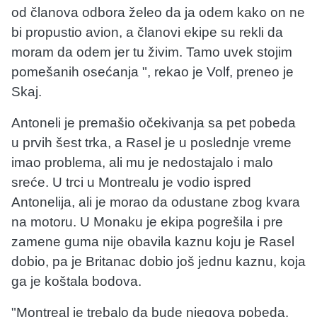
od članova odbora želeo da ja odem kako on ne
bi propustio avion, a članovi ekipe su rekli da
moram da odem jer tu živim. Tamo uvek stojim
pomešanih osećanja ", rekao je Volf, preneo je
Skaj.
Antoneli je premašio očekivanja sa pet pobeda
u prvih šest trka, a Rasel je u poslednje vreme
imao problema, ali mu je nedostajalo i malo
sreće. U trci u Montrealu je vodio ispred
Antonelija, ali je morao da odustane zbog kvara
na motoru. U Monaku je ekipa pogrešila i pre
zamene guma nije obavila kaznu koju je Rasel
dobio, pa je Britanac dobio još jednu kaznu, koja
ga je koštala bodova.
"Montreal je trebalo da bude njegova pobeda.