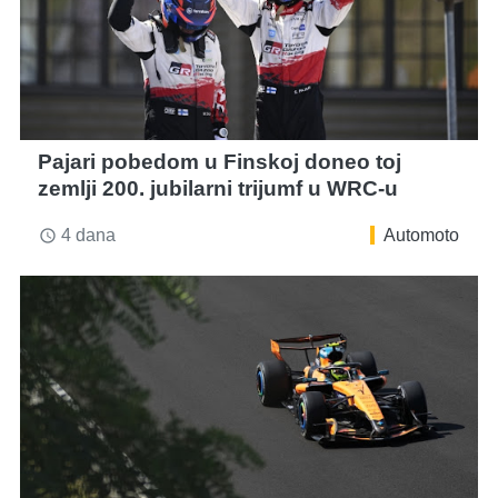
Pajari pobedom u Finskoj doneo toj
zemlji 200. jubilarni trijumf u WRC-u
4 dana
Automoto
access_time