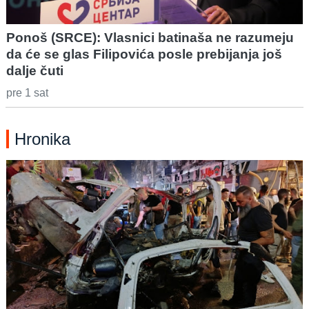
Ponoš (SRCE): Vlasnici batinaša ne razumeju
da će se glas Filipovića posle prebijanja još
dalje čuti
pre 1 sat
Hronika