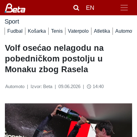
EN
Sport
Fudbal
Košarka
Tenis
Vaterpolo
Atletika
Automoto
Volf osećao nelagodu na
pobedničkom postolju u
Monaku zbog Rasela
Automoto
|
Izvor: Beta
|
09.06.2026
|
14:40
access_time