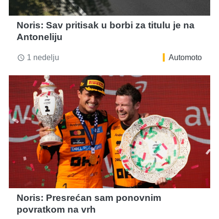
Noris: Sav pritisak u borbi za titulu je na
Antoneliju
1 nedelju
Automoto
access_time
Noris: Presrećan sam ponovnim
povratkom na vrh