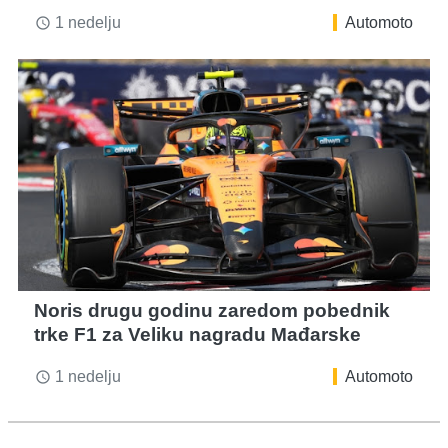
1 nedelju
Automoto
access_time
Noris drugu godinu zaredom pobednik
trke F1 za Veliku nagradu Mađarske
1 nedelju
Automoto
access_time