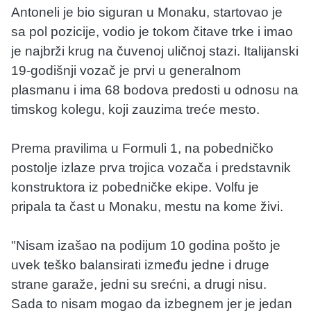
Antoneli je bio siguran u Monaku, startovao je
sa pol pozicije, vodio je tokom čitave trke i imao
je najbrži krug na čuvenoj uličnoj stazi. Italijanski
19-godišnji vozač je prvi u generalnom
plasmanu i ima 68 bodova predosti u odnosu na
timskog kolegu, koji zauzima treće mesto.
Prema pravilima u Formuli 1, na pobedničko
postolje izlaze prva trojica vozača i predstavnik
konstruktora iz pobedničke ekipe. Volfu je
pripala ta čast u Monaku, mestu na kome živi.
"Nisam izašao na podijum 10 godina pošto je
uvek teško balansirati između jedne i druge
strane garaže, jedni su srećni, a drugi nisu.
Sada to nisam mogao da izbegnem jer je jedan