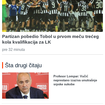
Partizan pobedio Tobol u prvom meču trećeg
kola kvalifikacija za LK
pre 32 minuta
Šta drugi čitaju
Profesor Lompar: Vučić
neprestano izaziva unutrašnje
srpske sukobe