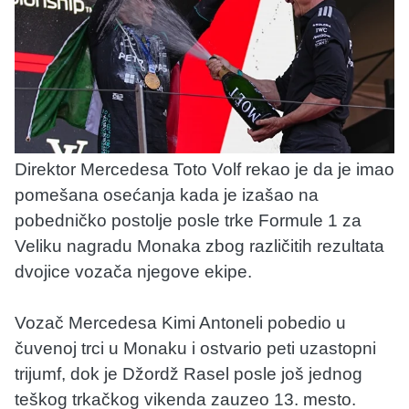
Direktor Mercedesa Toto Volf rekao je da je imao
pomešana osećanja kada je izašao na
pobedničko postolje posle trke Formule 1 za
Veliku nagradu Monaka zbog različitih rezultata
dvojice vozača njegove ekipe.
Vozač Mercedesa Kimi Antoneli pobedio u
čuvenoj trci u Monaku i ostvario peti uzastopni
trijumf, dok je Džordž Rasel posle još jednog
teškog trkačkog vikenda zauzeo 13. mesto.