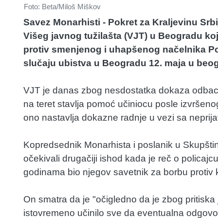
Foto: Beta/Miloš Miškov
Savez Monarhisti - Pokret za Kraljevinu Srb
Višeg javnog tužilašta (VJT) u Beogradu ko
protiv smenjenog i uhapšenog načelnika Pol
slučaju ubistva u Beogradu 12. maja u be
VJT je danas zbog nesdostatka dokaza odbacilo
na teret stavlja pomoć učiniocu posle izvršenog
ono nastavlja dokazne radnje u vezi sa neprijavl
Kopredsednik Monarhista i poslanik u Skupštini
očekivali drugačiji ishod kada je reč o polica
godinama bio njegov savetnik za borbu protiv kr
On smatra da je "očigledno da je zbog pritiska 
istovremeno učinilo sve da eventualna odgo