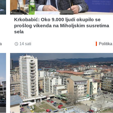
Krkobabić: Oko 9.000 ljudi okupilo se
prošlog vikenda na Miholjskim susretima
sela
ka
14 sati
Politika
access_time