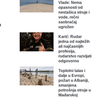
Vlade: Nema
opasnosti od
nestašica struje i
vode, rečni
saobraćaj
u
ugrožen
Karić: Rudar
jedna od najtežih
ali najčasnijih
profesija,
rudarstvo razvijati
odgovorno
Toplotni talas i
dalje u Evropi,
požari u Albaniji,
smanjena
potrošnja struje u
Mađarskoj