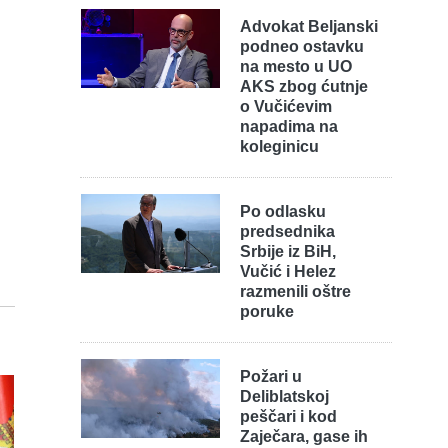
Advokat Beljanski
podneo ostavku
na mesto u UO
AKS zbog ćutnje
o Vučićevim
napadima na
koleginicu
Po odlasku
predsednika
Srbije iz BiH,
Vučić i Helez
razmenili oštre
poruke
Požari u
Deliblatskoj
peščari i kod
Zaječara, gase ih