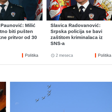
 Paunović: Milić
Slavica Radovanović:
tno biti pušten
Srpska policija se bavi
kne pritvor od 30
zaštitom kriminalaca iz
SNS-a
Politika
2 meseca
Politika
access_time