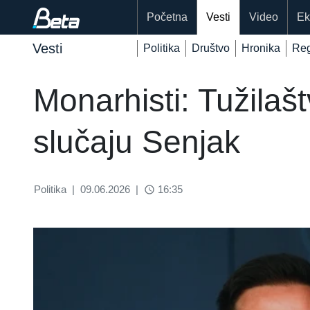
Početna
Vesti
Video
Ek
Vesti
Politika
Društvo
Hronika
Reg
Monarhisti: Tužilaš
slučaju Senjak
Politika
|
09.06.2026
|
16:35
access_time