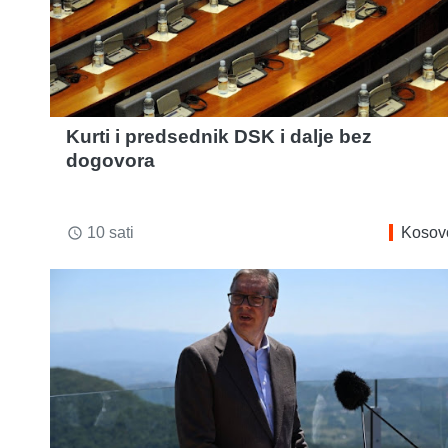
Kurti i predsednik DSK i dalje bez
dogovora
10 sati
Kosov
access_time