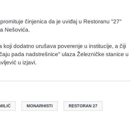
romituje činjenica da je uviđaj u Restoranu "27"
ra Nešovića.
ji dodatno urušava poverenje u institucije, a čiji
učaju pada nadstrešnice" ulaza Železničke stanice u
jević u izjavi.
MILIĆ
MONARHISTI
RESTORAN 27