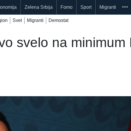
onomija
Zelena Srbija
Fomo
Sport
Migranti
ion
Svet
Migranti
Demostat
tvo svelo na minimum 