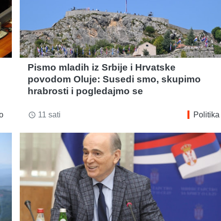
Pismo mladih iz Srbije i Hrvatske
povodom Oluje: Susedi smo, skupimo
hrabrosti i pogledajmo se
o
11 sati
Politika
access_time