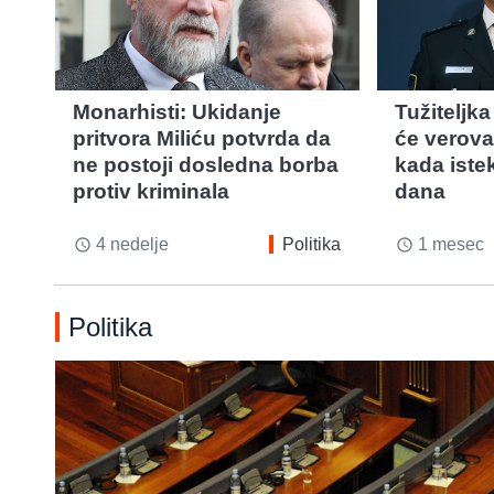
Monarhisti: Ukidanje
Tužiteljka
pritvora Miliću potvrda da
će verova
ne postoji dosledna borba
kada iste
protiv kriminala
dana
4 nedelje
Politika
1 mesec
access_time
access_time
Politika