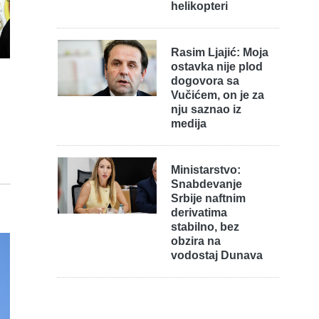
helikopteri
Rasim Ljajić: Moja
ostavka nije plod
dogovora sa
Vučićem, on je za
nju saznao iz
medija
Ministarstvo:
Snabdevanje
Srbije naftnim
derivatima
stabilno, bez
obzira na
vodostaj Dunava