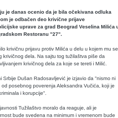
iju je danas ocenio da je bila očekivana odluka
jom je odbačen deo krivične prijave
icijske uprave za grad Beograd Veselina Milića 
ogradskom Restoranu "27".
 krivičnu prijavu protiv Milića u delu u kojem mu se
 krivičnog dela. Na sajtu tog tužilaštva piše da
jivanjem krivičnog dela za koje se tereti i Milić.
 Srbije Dušan Radosavljević je izjavio da "nismo ni
jcu od posebnog poverenja Aleksandra Vučića, koji je
iminala i korupcije".
javnosti Tužilaštvo moralo da reaguje, ali je
vornost bude svedena na minimum i vremenom bude