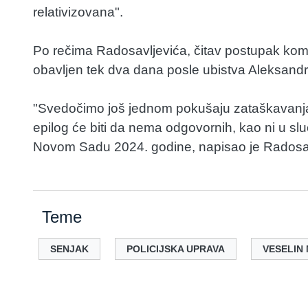
relativizovana".
Po rečima Radosavljevića, čitav postupak komp
obavljen tek dva dana posle ubistva Aleksand
"Svedočimo još jednom pokušaju zataškavanja ko
epilog će biti da nema odgovornih, kao ni u sl
Novom Sadu 2024. godine, napisao je Radosavl
Teme
SENJAK
POLICIJSKA UPRAVA
VESELIN 