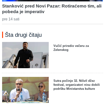
Stanković pred Novi Pazar: Rotiraćemo tim, ali
pobeda je imperativ
pre 14 sati
Šta drugi čitaju
Vučić priredio večeru za
Zelenskog
Sutra počinje 32. Nišvil džez
festival, organizatori nisu dobili
podršku Ministarstva kulture