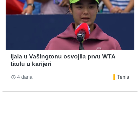
Ijala u Vašingtonu osvojila prvu WTA
titulu u karijeri
4 dana
Tenis
access_time