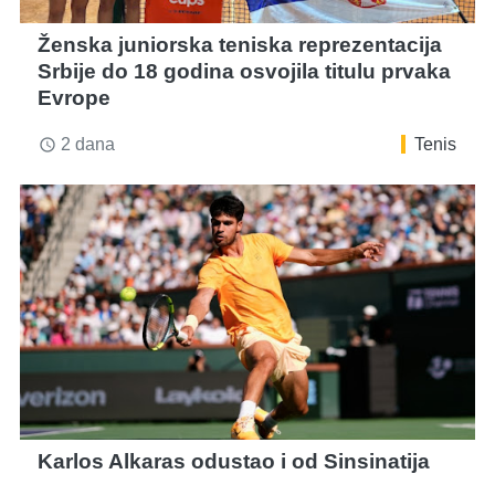
Ženska juniorska teniska reprezentacija
Srbije do 18 godina osvojila titulu prvaka
Evrope
2 dana
Tenis
access_time
Karlos Alkaras odustao i od Sinsinatija