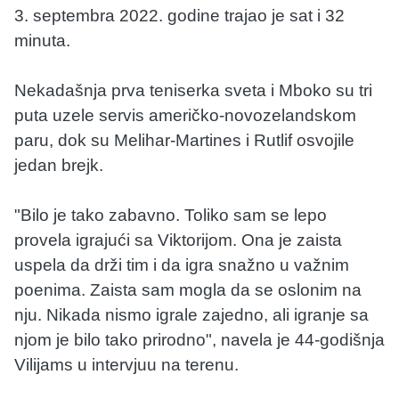
3. septembra 2022. godine trajao je sat i 32
minuta.
Nekadašnja prva teniserka sveta i Mboko su tri
puta uzele servis američko-novozelandskom
paru, dok su Melihar-Martines i Rutlif osvojile
jedan brejk.
"Bilo je tako zabavno. Toliko sam se lepo
provela igrajući sa Viktorijom. Ona je zaista
uspela da drži tim i da igra snažno u važnim
poenima. Zaista sam mogla da se oslonim na
nju. Nikada nismo igrale zajedno, ali igranje sa
njom je bilo tako prirodno", navela je 44-godišnja
Vilijams u intervjuu na terenu.