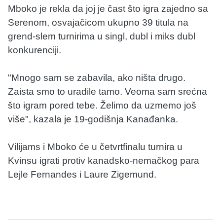
Mboko je rekla da joj je čast što igra zajedno sa
Serenom, osvajačicom ukupno 39 titula na
grend-slem turnirima u singl, dubl i miks dubl
konkurenciji.
"Mnogo sam se zabavila, ako ništa drugo.
Zaista smo to uradile tamo. Veoma sam srećna
što igram pored tebe. Želimo da uzmemo još
više", kazala je 19-godišnja Kanađanka.
Vilijams i Mboko će u četvrtfinalu turnira u
Kvinsu igrati protiv kanadsko-nemačkog para
Lejle Fernandes i Laure Zigemund.