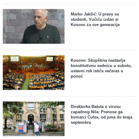
Marko Jakšić: U pravu su
studenti, Vučiću izdao si
Kosovo za sve generacije
Kosovo: Skupština nastavlja
konstitutivnu sednicu u subotu,
ustavni rok ističe večeras u
ponoć
Direktorka Batuta o virusu
zapadnog Nila: Prenose ga
komarci Culex, od juna do kraja
septembra