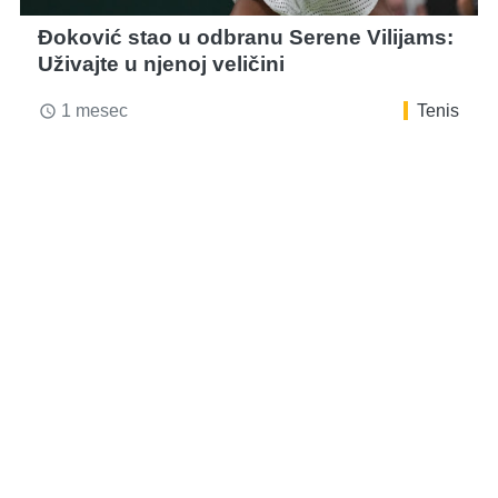
Đoković stao u odbranu Serene Vilijams:
Uživajte u njenoj veličini
1 mesec
Tenis
access_time