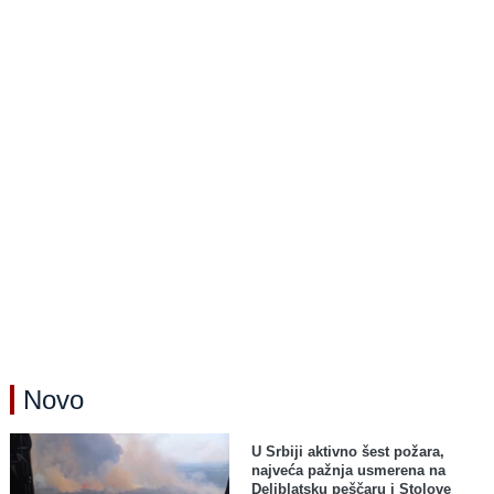
Novo
U Srbiji aktivno šest požara,
najveća pažnja usmerena na
Deliblatsku peščaru i Stolove