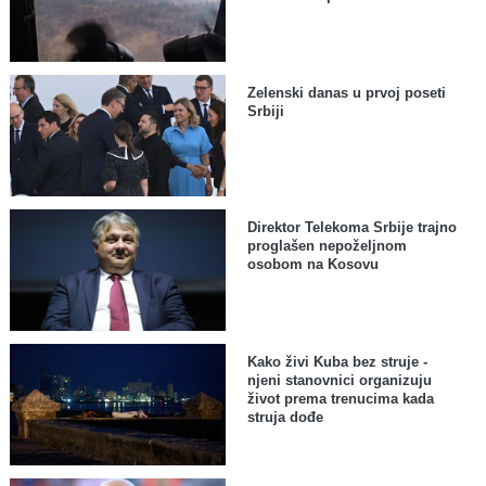
Zelenski danas u prvoj poseti
Srbiji
Direktor Telekoma Srbije trajno
proglašen nepoželjnom
osobom na Kosovu
Kako živi Kuba bez struje -
njeni stanovnici organizuju
život prema trenucima kada
struja dođe