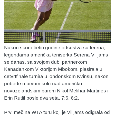
Nakon skoro četiri godine odsustva sa terena,
legendarna američka teniserka Serena Vilijams
se danas, sa svojom dubl partnerkom
Kanađankom Viktorijom Mbokom, plasirala u
četvrtfinale turnira u londonskom Kvinsu, nakon
pobede u prvom kolu nad američko-
novozelandskim parom Nikol Melihar-Martines i
Erin Rutlif posle dva seta, 7:6, 6:2.
Prvi meč na WTA turu koji je Vilijams odigrala od