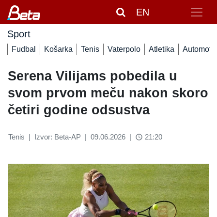
EN
Sport
Fudbal
Košarka
Tenis
Vaterpolo
Atletika
Automoto
Serena Vilijams pobedila u
svom prvom meču nakon skoro
četiri godine odsustva
Tenis
|
Izvor: Beta-AP
|
09.06.2026
|
21:20
access_time