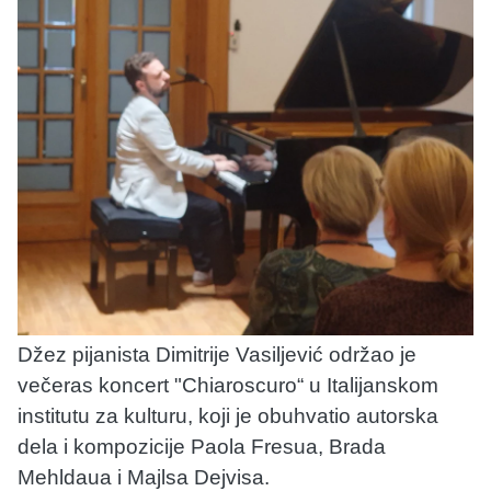
Džez pijanista Dimitrije Vasiljević održao je
večeras koncert "Chiaroscuro“ u Italijanskom
institutu za kulturu, koji je obuhvatio autorska
dela i kompozicije Paola Fresua, Brada
Mehldaua i Majlsa Dejvisa.