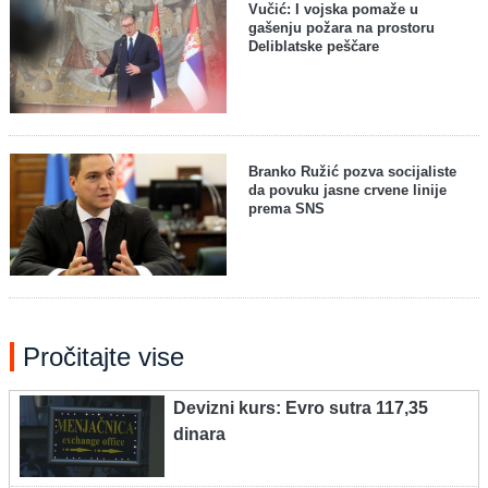
Vučić: I vojska pomaže u
gašenju požara na prostoru
Deliblatske peščare
Branko Ružić pozva socijaliste
da povuku jasne crvene linije
prema SNS
Pročitajte vise
Devizni kurs: Evro sutra 117,35
dinara