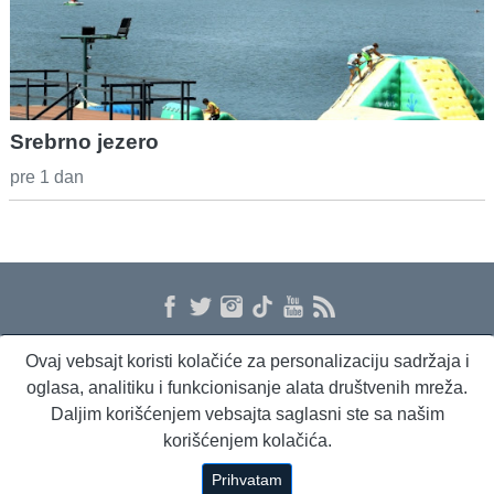
Srebrno jezero
pre 1 dan
Ovaj vebsajt koristi kolačiće za personalizaciju sadržaja i
O nama
Proizvodi i usluge
Politika privatnosti
Kontakt
RSS
oglasa, analitiku i funkcionisanje alata društvenih mreža.
Daljim korišćenjem vebsajta saglasni ste sa našim
korišćenjem kolačića.
Beta Briefing
Dnevni evropski servis
Radio Sto plus
Prihvatam