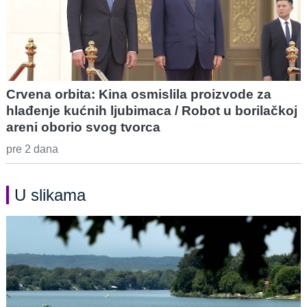
Crvena orbita: Kina osmislila proizvode za
hlađenje kućnih ljubimaca / Robot u borilačkoj
areni oborio svog tvorca
pre 2 dana
U slikama