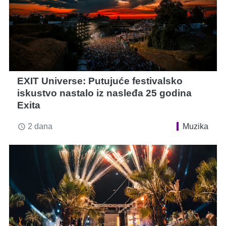
EXIT Universe: Putujuće festivalsko
iskustvo nastalo iz nasleđa 25 godina
Exita
2 dana
Muzika
access_time