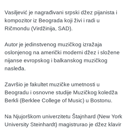
Vasiljević je nagrađivani srpski džez pijanista i
kompozitor iz Beograda koji živi i radi u
Ričmondu (Virdžinija, SAD).
Autor je jedinstvenog muzičkog izražaja
oslonjenog na američki moderni džez i složene
nijanse evropskog i balkanskog muzičkog
nasleđa.
Završio je fakultet muzičke umetnosti u
Beogradu i osnovne studije Muzičkog koledža
Berkli (Berklee College of Music) u Bostonu.
Na Njujorškom univerzitetu Štajnhard (New York
University Steinhardt) magistrurao je džez klavir