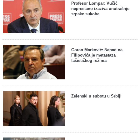
Profesor Lompar: Vučić
neprestano izaziva unutrašnje
srpske sukobe
Goran Marković: Napad na
Filipovića je metastaza
fašističkog režima
Zelenski u subotu u Srbiji