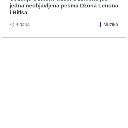
jedna neobjavljena pesma Džona Lenona
i Bitlsa
4 dana
Muzika
access_time