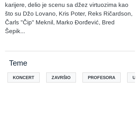
karijere, delio je scenu sa džez virtuozima kao
što su Džo Lovano, Kris Poter, Reks Ričardson,
Čarls "Čip" Meknil, Marko Đorđević, Bred
Šepik...
Teme
KONCERT
ZAVRŠIO
PROFESORA
UN