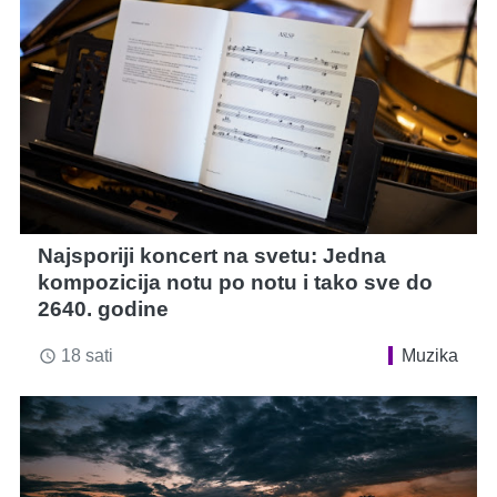
Najsporiji koncert na svetu: Jedna
kompozicija notu po notu i tako sve do
2640. godine
18 sati
Muzika
access_time