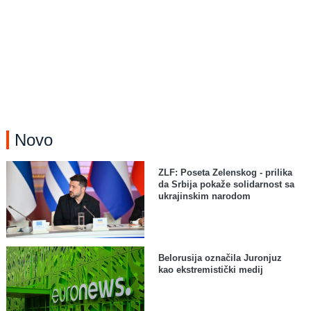
Novo
ZLF: Poseta Zelenskog - prilika
da Srbija pokaže solidarnost sa
ukrajinskim narodom
Belorusija označila Juronjuz
kao ekstremistički medij