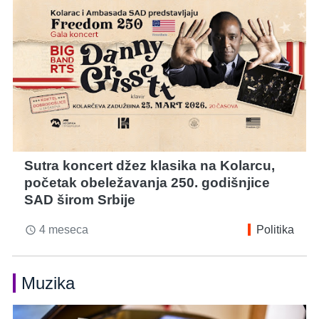
Sutra koncert džez klasika na Kolarcu,
početak obeležavanja 250. godišnjice
SAD širom Srbije
4 meseca
Politika
access_time
Muzika