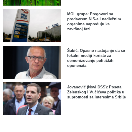
MOL grupa: Pregovori sa
prodavcem NIS-a i nadležnim
organima napreduju ka
završnoj fazi
Šabić: Opasno nastojanje da se
lokalni mediji koriste za
demonizovanje političkih
oponenata
Jovanović (Novi DSS): Poseta
Zelenskog i Vučićeva politika u
suprotnosti sa interesima Srbije