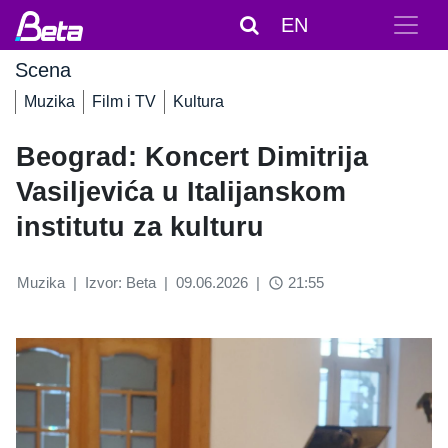
EN
Scena
Muzika
Film i TV
Kultura
Beograd: Koncert Dimitrija
Vasiljevića u Italijanskom
institutu za kulturu
Muzika
|
Izvor: Beta
|
09.06.2026
|
21:55
access_time