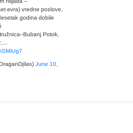
am hiljada –
 evra) vredne poslove,
desetak godina dobile
i
tružnica–Bubanj Potok,
r,…
RmSMiUg7
DraganDjilas)
June 10,