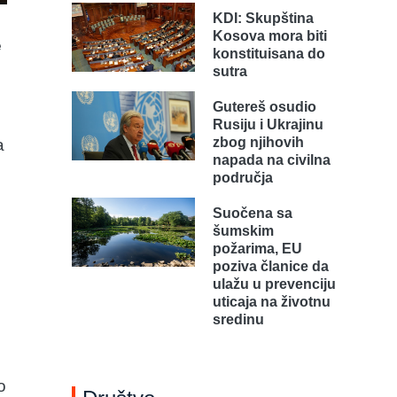
KDI: Skupština
Kosova mora biti
e
konstituisana do
sutra
Gutereš osudio
Rusiju i Ukrajinu
zbog njihovih
a
napada na civilna
područja
Suočena sa
šumskim
požarima, EU
poziva članice da
ulažu u prevenciju
uticaja na životnu
sredinu
o