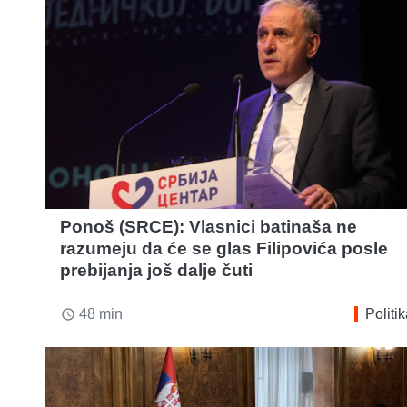
Ponoš (SRCE): Vlasnici batinaša ne
razumeju da će se glas Filipovića posle
prebijanja još dalje čuti
48 min
Politi
access_time