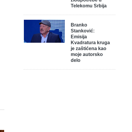
Telekomu Srbija
Branko
Stanković:
Emisija
Kvadratura kruga
je zaštićena kao
moje autorsko
delo