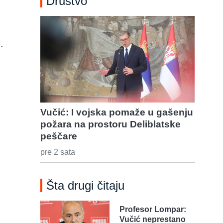
Društvo
.
Vučić: I vojska pomaže u gašenju
požara na prostoru Deliblatske
peščare
pre 2 sata
Šta drugi čitaju
Profesor Lompar:
Vučić neprestano