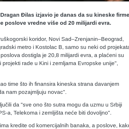
Dragan Đilas izjavio je danas da su kineske firm
e poslove vredne više od 20 milijardi evra.
ruškogorski koridor, Novi Sad–Zrenjanin–Beograd,
adski metro i Kostolac B, samo su neki od projekat
oslova dostigla je 20,8 milijardi evra, a plaćeni su
i projekti rade u Kini i zemljama Evropske unije",
dao time što ih finansira kineska strana davanjem
i da nam pozajmljuju novac".
jučili da "sve ono što sutra mogu da uzmu u Srbiji
a, Telekoma i zemljišta neće biti dovoljno".
zima kredite od komercijalnih banaka, a poslove, kak