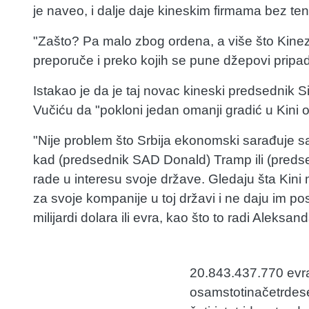
je naveo, i dalje daje kineskim firmama bez te
"Zašto? Pa malo zbog ordena, a više što Kinez
preporuče i preko kojih se pune džepovi pripa
Istakao je da je taj novac kineski predsednik
Vučiću da "pokloni jedan omanji gradić u Kini od
"Nije problem što Srbija ekonomski sarađuje s
kad (predsednik SAD Donald) Tramp ili (pred
rade u interesu svoje države. Gledaju šta Ki
za svoje kompanije u toj državi i ne daju im pos
milijardi dolara ili evra, kao što to radi Aleksan
20.843.437.770 evra 
osamstotinačetrdeset