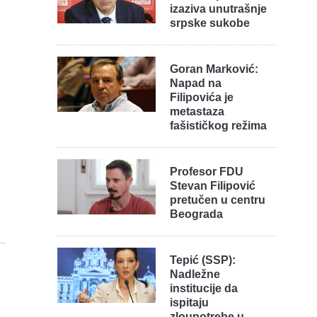
izaziva unutrašnje
srpske sukobe
Goran Marković:
Napad na
Filipovića je
metastaza
fašističkog režima
Profesor FDU
Stevan Filipović
pretučen u centru
Beograda
Tepić (SSP):
Nadležne
institucije da
ispitaju
zloupotrebe u