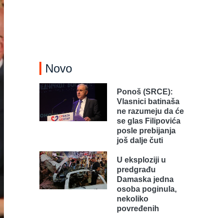
Novo
Ponoš (SRCE):
Vlasnici batinaša
ne razumeju da će
se glas Filipovića
posle prebijanja
još dalje čuti
U eksploziji u
predgrađu
Damaska jedna
osoba poginula,
nekoliko
povređenih