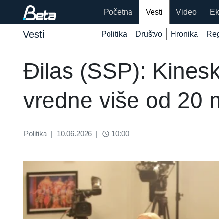
Početna
Vesti
Video
Ek
Vesti
Politika
Društvo
Hronika
Reg
Đilas (SSP): Kinesk
vredne više od 20 mi
Politika
|
10.06.2026
|
10:00
access_time