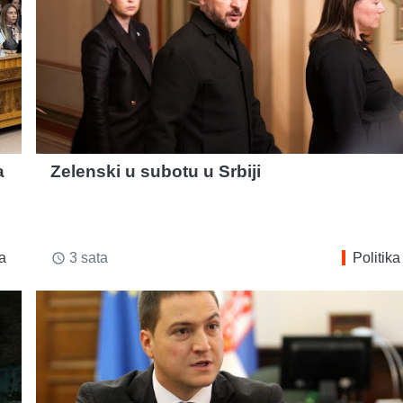
a
Zelenski u subotu u Srbiji
i
ka
3 sata
Politika
access_time