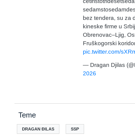
četiristotridesetsed
sedamstosedamdeset
bez tendera, su za 
kineske firme u Srbij
Obrenovac–Ljig, Os
Fruškogorski korido
pic.twitter.com/sX
— Dragan Djilas (@
2026
Teme
DRAGAN ĐILAS
SSP