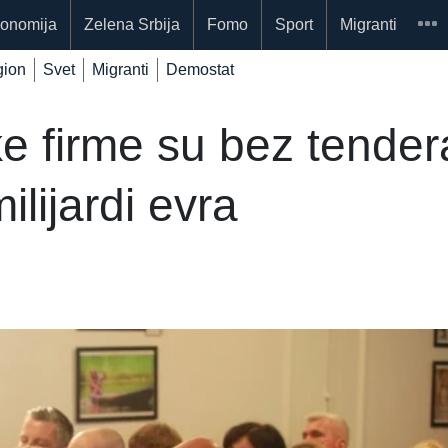
onomija
Zelena Srbija
Fomo
Sport
Migranti
ion
Svet
Migranti
Demostat
e firme su bez tender
lijardi evra