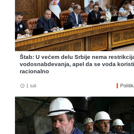
Štab: U većem delu Srbije nema restrikcij
vodosnabdevanja, apel da se voda korist
racionalno
1 sat
Politi
access_time