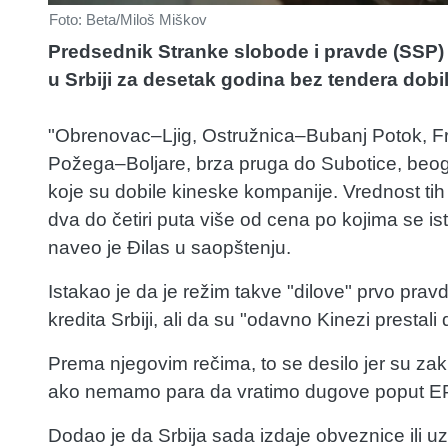
Foto: Beta/Miloš Miškov
Predsednik Stranke slobode i pravde (SSP) 
u Srbiji za desetak godina bez tendera dobil
"Obrenovac–Ljig, Ostružnica–Bubanj Potok, F
Požega–Boljare, brza pruga do Subotice, beogr
koje su dobile kineske kompanije. Vrednost tih p
dva do četiri puta više od cena po kojima se ist
naveo je Đilas u saopštenju.
Istakao je da je režim takve "dilove" prvo prav
kredita Srbiji, ali da su "odavno Kinezi prestal
Prema njegovim rečima, to se desilo jer su zakl
ako nemamo para da vratimo dugove poput EPS-
Dodao je da Srbija sada izdaje obveznice ili u