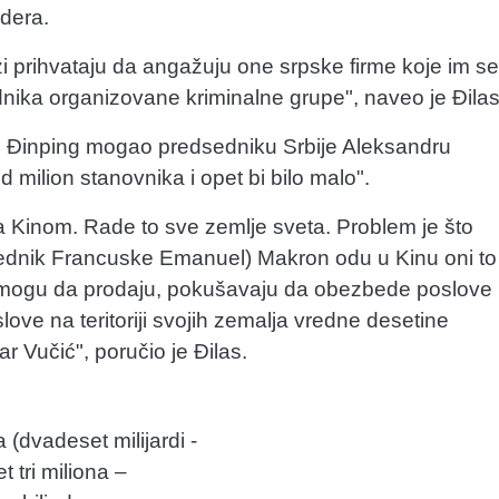
ndera.
i prihvataju da angažuju one srpske firme koje im se
dnika organizovane kriminalne grupe", naveo je Đilas
 Si Đinping mogao predsedniku Srbije Aleksandru
 milion stanovnika i opet bi bilo malo".
a Kinom. Rade to sve zemlje sveta. Problem je što
sednik Francuske Emanuel) Makron odu u Kinu oni to
ni mogu da prodaju, pokušavaju da obezbede poslove
love na teritoriji svojih zemalja vredne desetine
dar Vučić", poručio je Đilas.
(dvadeset milijardi -
 tri miliona –