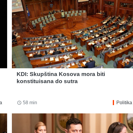
KDI: Skupština Kosova mora biti
konstituisana do sutra
ka
58 min
Politika
access_time