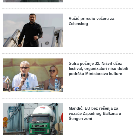
Vučić priredio večeru za
Zelenskog
Sutra počinje 32. Nišvil džez
festival, organizatori nisu dobili
podršku Ministarstva kulture
Mandić: EU bez rešenja za
vozače Zapadnog Balkana u
Šengen zoni