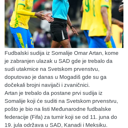
Fudbalski sudija iz Somalije Omar Artan, kome
je zabranjen ulazak u SAD gde je trebalo da
sudi utakmice na Svetskom prvenstvu,
doputovao je danas u Mogadiš gde su ga
dočekali brojni navijači i zvaničnici.
Artan je trebalo da postane prvi sudija iz
Somalije koji će suditi na Svetskom prvenstvu,
pošto je bio na listi Međunarodne fudbalske
federacije (Fifa) za turnir koji se od 11. juna do
19. jula održava u SAD, Kanadi i Meksiku.