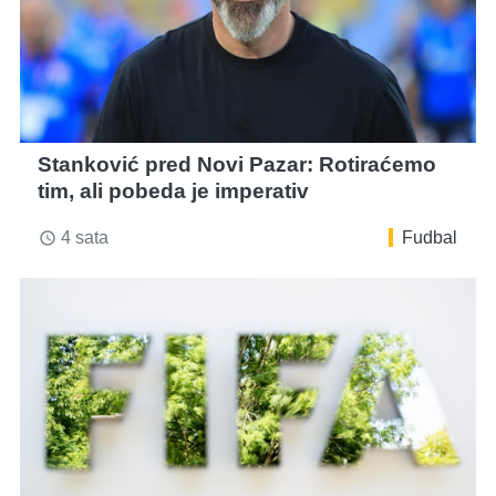
Stanković pred Novi Pazar: Rotiraćemo
tim, ali pobeda je imperativ
4 sata
Fudbal
access_time