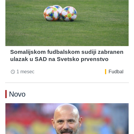
Somalijskom fudbalskom sudiji zabranen
ulazak u SAD na Svetsko prvenstvo
1 mesec
Fudbal
access_time
Novo