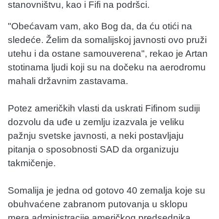
stanovništvu, kao i Fifi na podršci.
"Obećavam vam, ako Bog da, da ću otići na
sledeće. Želim da somalijskoj javnosti ovo pruži
utehu i da ostane samouverena", rekao je Artan
stotinama ljudi koji su na dočeku na aerodromu
mahali državnim zastavama.
Potez američkih vlasti da uskrati Fifinom sudiji
dozvolu da uđe u zemlju izazvala je veliku
pažnju svetske javnosti, a neki postavljaju
pitanja o sposobnosti SAD da organizuju
takmičenje.
Somalija je jedna od gotovo 40 zemalja koje su
obuhvaćene zabranom putovanja u sklopu
mera administracije američkog predsednika