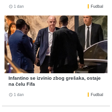
1 dan
Fudbal
access_time
Infantino se izvinio zbog grešaka, ostaje
na čelu Fifa
1 dan
Fudbal
access_time