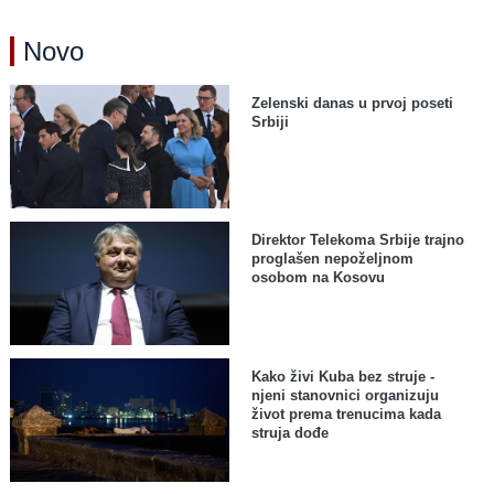
Novo
Zelenski danas u prvoj poseti
Srbiji
Direktor Telekoma Srbije trajno
proglašen nepoželjnom
osobom na Kosovu
Kako živi Kuba bez struje -
njeni stanovnici organizuju
život prema trenucima kada
struja dođe