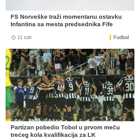
FS Norveške traži momentanu ostavku
Infantina sa mesta predsednika Fife
11 sati
Fudbal
access_time
Partizan pobedio Tobol u prvom meču
trećeg kola kvalifikacija za LK