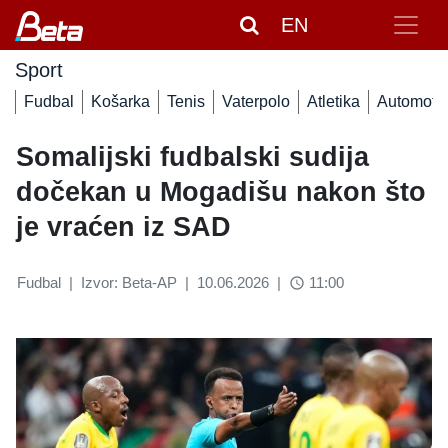
EN
Sport
Fudbal
Košarka
Tenis
Vaterpolo
Atletika
Automoto
Somalijski fudbalski sudija
dočekan u Mogadišu nakon što
je vraćen iz SAD
Fudbal
|
Izvor: Beta-AP
|
10.06.2026
|
11:00
access_time