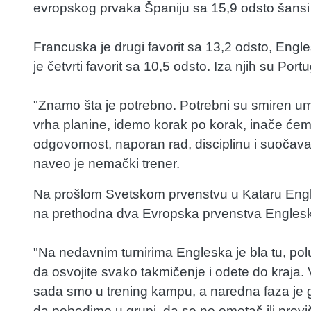
evropskog prvaka Španiju sa 15,9 odsto šansi z
Francuska je drugi favorit sa 13,2 odsto, Engles
je četvrti favorit sa 10,5 odsto. Iza njih su Por
"Znamo šta je potrebno. Potrebni su smiren u
vrha planine, idemo korak po korak, inače ćem
odgovornost, naporan rad, disciplinu i suoča
naveo je nemački trener.
Na prošlom Svetskom prvenstvu u Kataru Engles
na prethodna dva Evropska prvenstva Engleska ig
"Na nedavnim turnirima Engleska je bla tu, polu
da osvojite svako takmičenje i odete do kraja.
sada smo u trening kampu, a naredna faza je
da pobedimo u grupi, da se ne ometaš ili previ