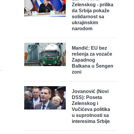
Zelenskog - prilika
da Srbija pokaže
solidarnost sa
ukrajinskim
narodom
Mandić: EU bez
rešenja za vozače
Zapadnog
Balkana u Šengen
zoni
Jovanović (Novi
DSS): Poseta
Zelenskog i
Vučićeva politika
u suprotnosti sa
interesima Srbije