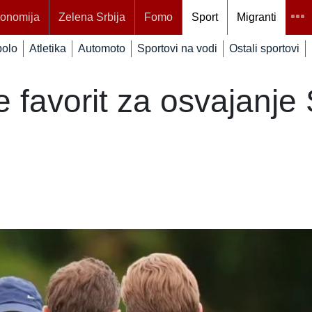
onomija
Zelena Srbija
Fomo
Sport
Migranti
polo
Atletika
Automoto
Sportovi na vodi
Ostali sportovi
e favorit za osvajanje