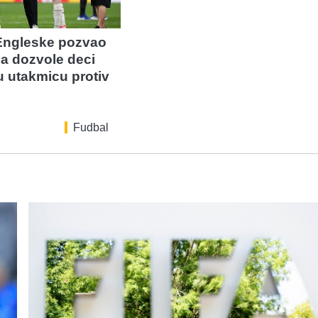
Engleske pozvao
da dozvole deci
u utakmicu protiv
Fudbal