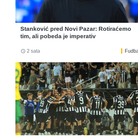
Stanković pred Novi Pazar: Rotiraćemo
tim, ali pobeda je imperativ
2 sata
Fudba
access_time