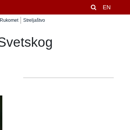
EN
Rukomet
Streljaštvo
 Svetskog