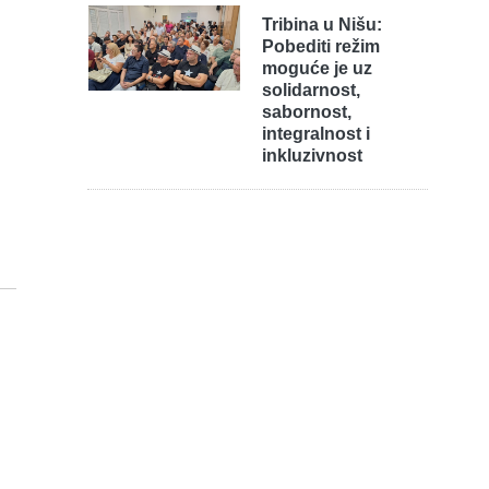
Tribina u Nišu:
Pobediti režim
moguće je uz
solidarnost,
sabornost,
integralnost i
inkluzivnost