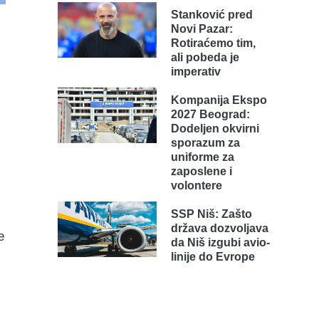
Stanković pred
Novi Pazar:
Rotiraćemo tim,
ali pobeda je
imperativ
Kompanija Ekspo
2027 Beograd:
Dodeljen okvirni
sporazum za
uniforme za
zaposlene i
volontere
SSP Niš: Zašto
država dozvoljava
e
da Niš izgubi avio-
linije do Evrope