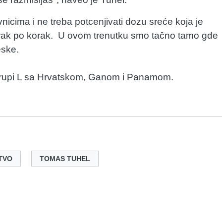
cima i ne treba potcenjivati dozu sreće koja je
rak po korak. U ovom trenutku smo tačno tamo gde
eske.
Grupi L sa Hrvatskom, Ganom i Panamom.
TVO
TOMAS TUHEL