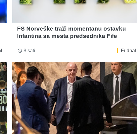
FS Norveške traži momentanu ostavku
Infantina sa mesta predsednika Fife
l
8 sati
Fudbal
access_time