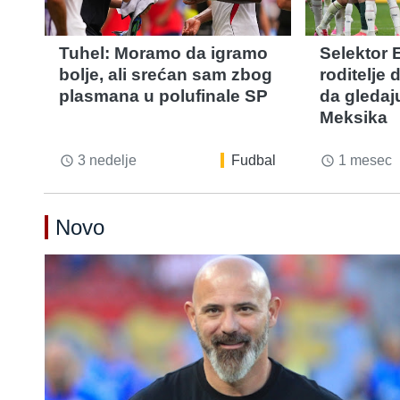
Tuhel: Moramo da igramo
Selektor 
bolje, ali srećan sam zbog
roditelje 
plasmana u polufinale SP
da gledaj
Meksika
3 nedelje
Fudbal
1 mesec
access_time
access_time
Novo