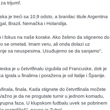
a trijumf.
ka je treći sa 10,9 odsto, a branilac titule Argentina
tugal, Brazil, Nemačka i Holandija.
m i fokus na naše korake. Ako želimo da stignemo do
o se ometati. Imam veru, ali onda dolazi uz
vanje sa neuspesima. Usuđujemo se da sanjamo",
ka je u četvrtfinalu izgubila od Francuske, dok je
rala u finalima i poražena je od Italije i Španije.
finala, finala. Kada stignete do četvrtfinala možete
 Važno je da ne progutate turnir u jednom komadu,
 grupna faza. U klupskom fudbalu uvek se pobrinem
še razmišljaš", naveo je Tuhel.