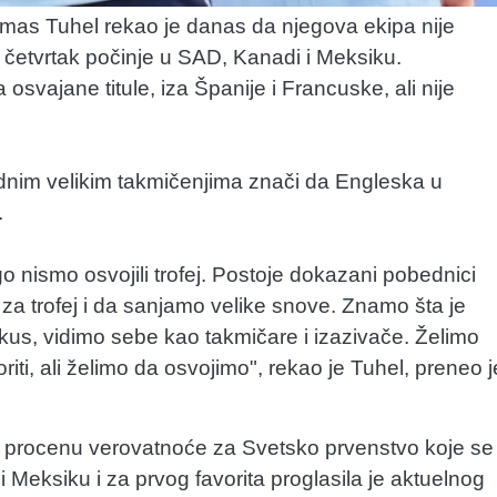
omas Tuhel rekao je danas da njegova ekipa nije
 četvrtak počinje u SAD, Kanadi i Meksiku.
osvajane titule, iza Španije i Francuske, ali nije
odnim velikim takmičenjima znači da Engleska u
.
go nismo osvojili trofej. Postoje dokazani pobednici
 za trofej i da sanjamo velike snove. Znamo šta je
okus, vidimo sebe kao takmičare i izazivače. Želimo
iti, ali želimo da osvojimo", rekao je Tuhel, preneo j
je procenu verovatnoće za Svetsko prvenstvo koje se
 Meksiku i za prvog favorita proglasila je aktuelnog