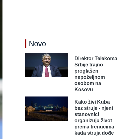
Novo
Direktor Telekoma
Srbije trajno
proglašen
nepoželjnom
osobom na
Kosovu
Kako živi Kuba
bez struje - njeni
stanovnici
organizuju život
prema trenucima
kada struja dođe