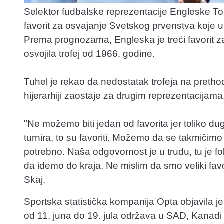
Selektor fudbalske reprezentacije Engleske T
favorit za osvajanje Svetskog prvenstva koje u
Prema prognozama, Engleska je treći favorit za 
osvojila trofej od 1966. godine.
Tuhel je rekao da nedostatak trofeja na preth
hijerarhiji zaostaje za drugim reprezentacijama
"Ne možemo biti jedan od favorita jer toliko du
turnira, to su favoriti. Možemo da se takmičimo
potrebno. Naša odgovornost je u trudu, tu je f
da idemo do kraja. Ne mislim da smo veliki favor
Skaj.
Sportska statistička kompanija Opta objavila 
od 11. juna do 19. jula održava u SAD, Kanadi i