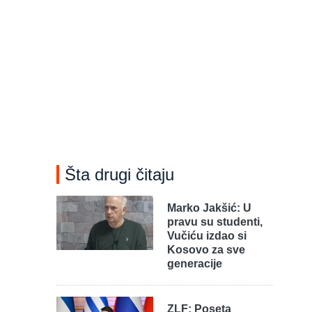
Šta drugi čitaju
Marko Jakšić: U
pravu su studenti,
Vučiću izdao si
Kosovo za sve
generacije
ZLF: Poseta