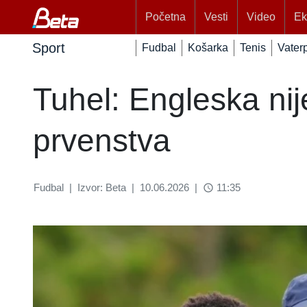
Početna
Vesti
Video
Ek
Sport
Fudbal
Košarka
Tenis
Vater
Tuhel: Engleska nij
prvenstva
Fudbal
|
Izvor: Beta
|
10.06.2026
|
11:35
access_time