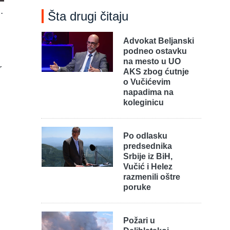
.
Šta drugi čitaju
Advokat Beljanski
podneo ostavku
na mesto u UO
r
AKS zbog ćutnje
o Vučićevim
napadima na
koleginicu
Po odlasku
predsednika
Srbije iz BiH,
Vučić i Helez
razmenili oštre
poruke
Požari u