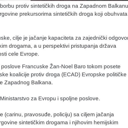
 borbu protiv sintetičkih droga na Zapadnom Balkanu
trgovine prekursorima sintetičkih droga koji obuhvata
, cilje je jačanje kapaciteta za zajednički odgovo
čkim drogama, a u perspektivi pristupanja država
osti cele Evrope.
jne poslove Francuske Žan-Noel Baro tokom posete
ke koalicije protiv droga (ECAD) Evropske političke
mlje Zapadnog Balkana.
Ministarstvo za Evropu i spoljne poslove.
(carinu, pravosuđe, policiju) sa ciljem jačanja
trgovine sintetičkim drogama i njihovim hemijskim