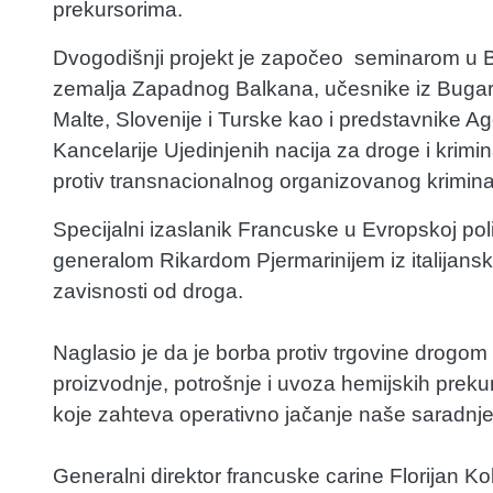
prekursorima.
Dvogodišnji projekt je započeo seminarom u Be
zemalja Zapadnog Balkana, učesnike iz Bugarsk
Malte, Slovenije i Turske kao i predstavnike A
Kancelarije Ujedinjenih nacija za droge i krim
protiv transnacionalnog organizovanog krimina
Specijalni izaslanik Francuske u Evropskoj poli
generalom Rikardom Pjermarinijem iz italijansk
zavisnosti od droga.
Naglasio je da je borba protiv trgovine drogom 
proizvodnje, potrošnje i uvoza hemijskih prekur
koje zahteva operativno jačanje naše saradnj
Generalni direktor francuske carine Florijan K