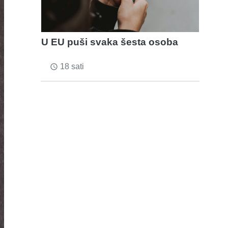
U EU puši svaka šesta osoba
18 sati
access_time