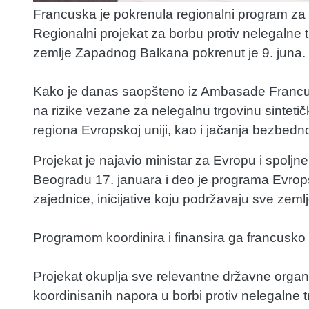
Francuska je pokrenula regionalni program za
Regionalni projekat za borbu protiv nelegalne 
zemlje Zapadnog Balkana pokrenut je 9. juna.
Kako je danas saopšteno iz Ambasade Francuske
na rizike vezane za nelegalnu trgovinu sinteti
regiona Evropskoj uniji, kao i jačanja bezbedn
Projekat je najavio ministar za Evropu i spol
Beogradu 17. januara i deo je programa Evrops
zajednice, inicijative koju podržavaju sve ze
Programom koordinira i finansira ga francusko 
Projekat okuplja sve relevantne državne organe 
koordinisanih napora u borbi protiv nelegalne 