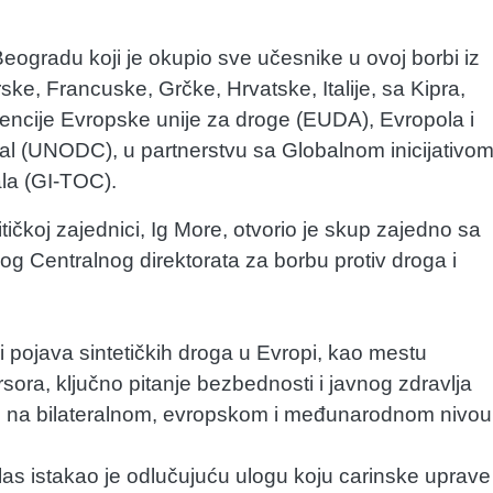
ogradu koji je okupio sve učesnike u ovoj borbi iz
e, Francuske, Grčke, Hrvatske, Italije, sa Kipra,
gencije Evropske unije za droge (EUDA), Evropola i
inal (UNODC), u partnerstvu sa Globalnom inicijativo
la (GI-TOC).
tičkoj zajednici, Ig More, otvorio je skup zajedno sa
og Centralnog direktorata za borbu protiv droga i
i pojava sintetičkih droga u Evropi, kao mestu
sora, ključno pitanje bezbednosti i javnog zdravlja
e na bilateralnom, evropskom i međunarodnom nivou
olas istakao je odlučujuću ulogu koju carinske uprave