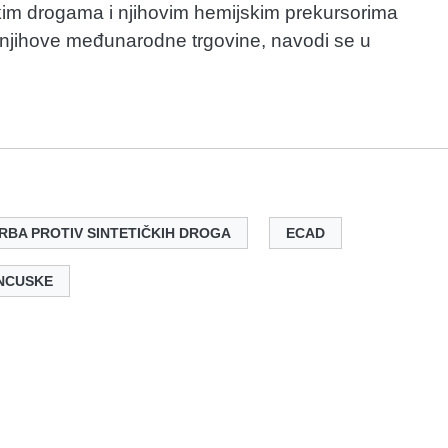
ičkim drogama i njihovim hemijskim prekursorima
ju njihove međunarodne trgovine, navodi se u
RBA PROTIV SINTETIČKIH DROGA
ECAD
ANCUSKE