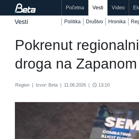
Početna
Vesti
Video
Ek
Vesti
Politika
Društvo
Hronika
Reg
Pokrenut regionalni
droga na Zapanom
Region
|
Izvor: Beta
|
11.06.2026
|
13:10
access_time