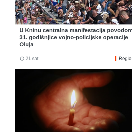
U Kninu centralna manifestacija povodo
31. godišnjice vojno-policijske operacije
Oluja
21 sat
Regio
access_time