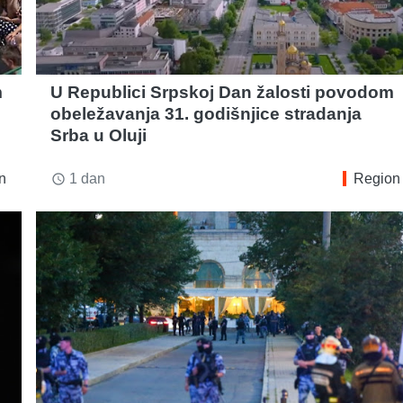
m
U Republici Srpskoj Dan žalosti povodom
obeležavanja 31. godišnjice stradanja
Srba u Oluji
n
1 dan
Region
access_time