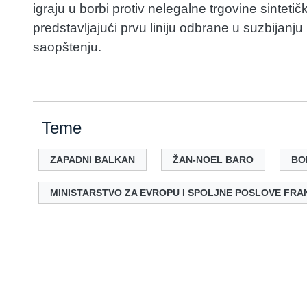
igraju u borbi protiv nelegalne trgovine sintet
predstavljajući prvu liniju odbrane u suzbijan
saopštenju.
Teme
ZAPADNI BALKAN
ŽAN-NOEL BARO
BO
MINISTARSTVO ZA EVROPU I SPOLJNE POSLOVE FR