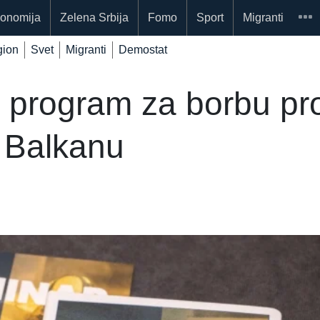
onomija
Zelena Srbija
Fomo
Sport
Migranti
ion
Svet
Migranti
Demostat
 program za borbu prot
 Balkanu