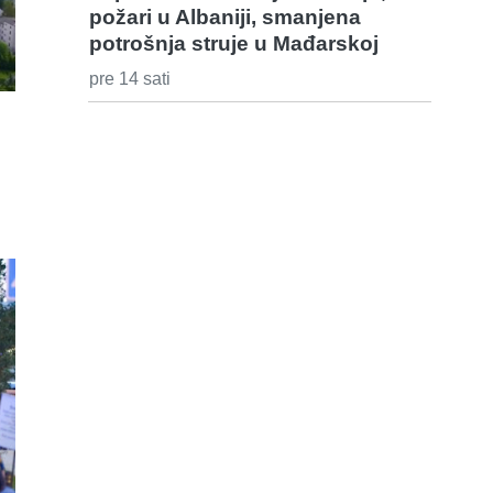
požari u Albaniji, smanjena
potrošnja struje u Mađarskoj
pre 14 sati