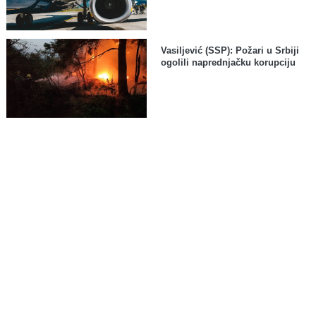
Vasiljević (SSP): Požari u Srbiji
ogolili naprednjačku korupciju