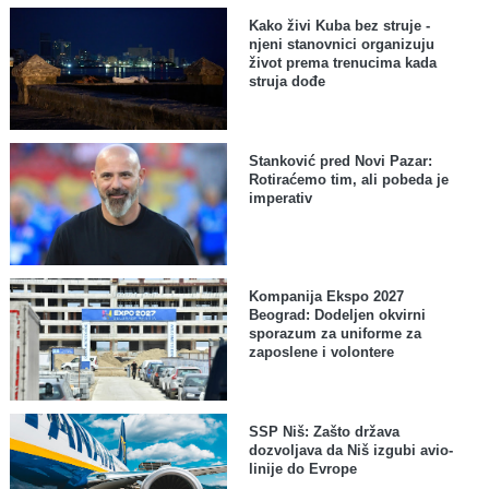
Kako živi Kuba bez struje -
njeni stanovnici organizuju
život prema trenucima kada
struja dođe
Stanković pred Novi Pazar:
Rotiraćemo tim, ali pobeda je
imperativ
Kompanija Ekspo 2027
Beograd: Dodeljen okvirni
sporazum za uniforme za
zaposlene i volontere
SSP Niš: Zašto država
dozvoljava da Niš izgubi avio-
linije do Evrope