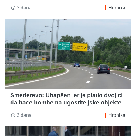
3 dana
Hronika
access_time
Smederevo: Uhapšen jer je platio dvojici
da bace bombe na ugostiteljske objekte
3 dana
Hronika
access_time