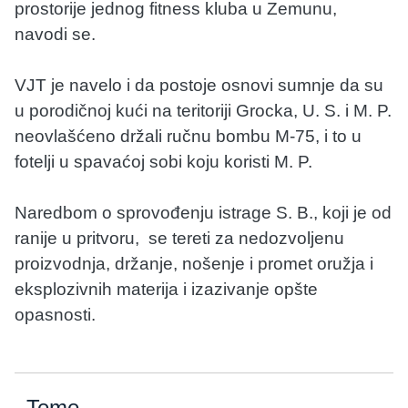
prostorije jednog fitness kluba u Zemunu,
navodi se.
VJT je navelo i da postoje osnovi sumnje da su
u porodičnoj kući na teritoriji Grocka, U. S. i M. P.
neovlašćeno držali ručnu bombu M-75, i to u
fotelji u spavaćoj sobi koju koristi M. P.
Naredbom o sprovođenju istrage S. B., koji je od
ranije u pritvoru, se tereti za nedozvoljenu
proizvodnja, držanje, nošenje i promet oružja i
eksplozivnih materija i izazivanje opšte
opasnosti.
Teme