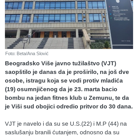
Foto: Beta/Ana Slović
Beogradsko Više javno tužilaštvo (VJT)
saopštilo je danas da je proširilo, na još dve
osobe, istragu koja se vodi protiv mladića
(19) osumnjičenog da je 23. marta bacio
bombu na jedan fitnes klub u Zemunu, te da
je Viši sud obojici odredio pritvor do 30 dana.
VJT je navelo i da su se U.S.(22) i M.P (44) na
saslušanju branili ćutanjem, odnosno da su