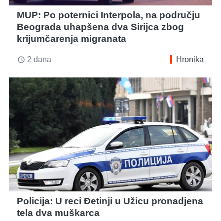
MUP: Po poternici Interpola, na području
Beograda uhapšena dva Sirijca zbog
krijumčarenja migranata
2 dana
Hronika
access_time
Policija: U reci Đetinji u Užicu pronadjena
tela dva muškarca