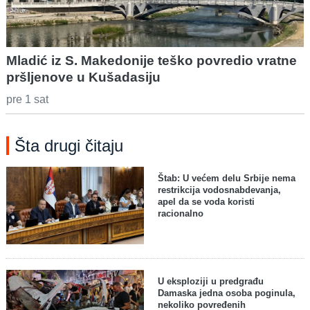
Mladić iz S. Makedonije teško povredio vratne
pršljenove u Kušadasiju
pre 1 sat
Šta drugi čitaju
Štab: U većem delu Srbije nema
restrikcija vodosnabdevanja,
apel da se voda koristi
racionalno
U eksploziji u predgrađu
Damaska jedna osoba poginula,
nekoliko povređenih