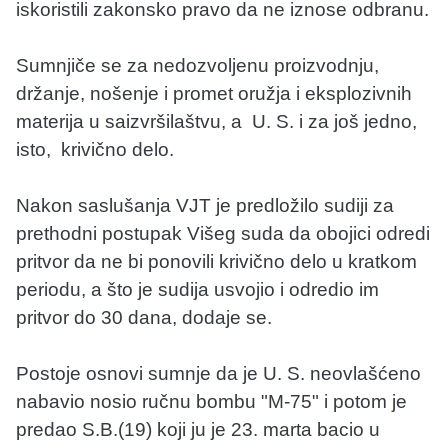
iskoristili zakonsko pravo da ne iznose odbranu.
Sumnjiče se za nedozvoljenu proizvodnju,
držanje, nošenje i promet oružja i eksplozivnih
materija u saizvršilaštvu, a U. S. i za još jedno,
isto, krivično delo.
Nakon saslušanja VJT je predložilo sudiji za
prethodni postupak Višeg suda da obojici odredi
pritvor da ne bi ponovili krivično delo u kratkom
periodu, a što je sudija usvojio i odredio im
pritvor do 30 dana, dodaje se.
Postoje osnovi sumnje da je U. S. neovlašćeno
nabavio nosio ručnu bombu "M-75" i potom je
predao S.B.(19) koji ju je 23. marta bacio u