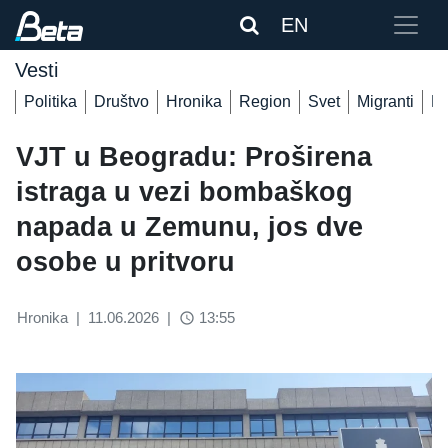
EN
Vesti
Politika
Društvo
Hronika
Region
Svet
Migranti
De
VJT u Beogradu: Proširena
istraga u vezi bombaškog
napada u Zemunu, jos dve
osobe u pritvoru
Hronika
|
11.06.2026
|
13:55
access_time