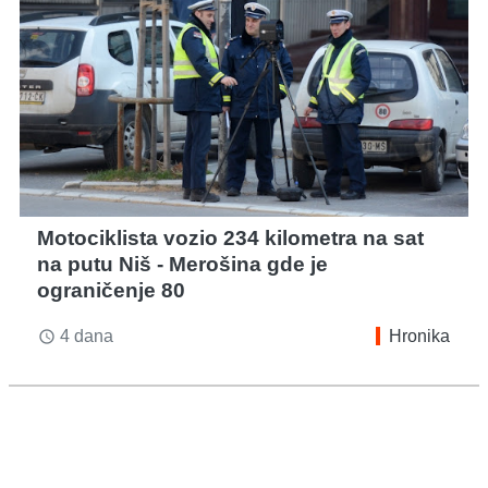
Motociklista vozio 234 kilometra na sat
na putu Niš - Merošina gde je
ograničenje 80
4 dana
Hronika
access_time