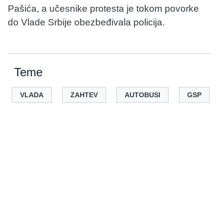
Pašića, a učesnike protesta je tokom povorke
do Vlade Srbije obezbeđivala policija.
Teme
VLADA
ZAHTEV
AUTOBUSI
GSP