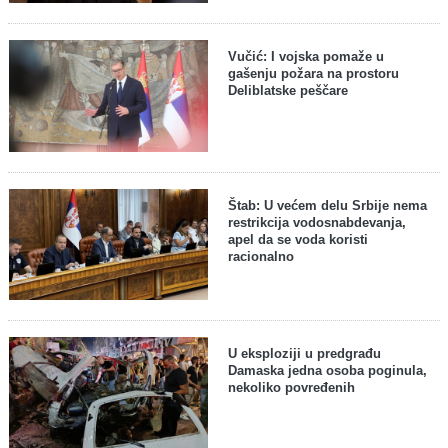
Vučić: I vojska pomaže u
gašenju požara na prostoru
Deliblatske peščare
Štab: U većem delu Srbije nema
restrikcija vodosnabdevanja,
apel da se voda koristi
racionalno
U eksploziji u predgrađu
Damaska jedna osoba poginula,
nekoliko povređenih