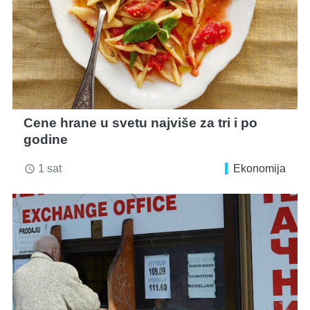
Cene hrane u svetu najviše za tri i po
godine
1 sat
Ekonomija
access_time