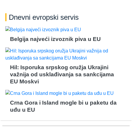
Dnevni evropski servis
Belgija najveći izvoznik piva u EU
Hil: Isporuka srpskog oružja Ukrajini
važnija od usklađivanja sa sankcijama
EU Moskvi
Crna Gora i Island mogle bi u paketu da
uđu u EU