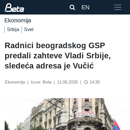
EN
Ekonomija
Srbija
Svet
Radnici beogradskog GSP
predali zahteve Vladi Srbije,
sledeća adresa je Vučić
Ekonomija
|
Izvor: Beta
|
11.06.2026
|
14:30
access_time