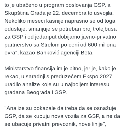
to je ubačeno u program poslovanja GSP, a
Skupština Grada je 22. decembra to usvojila.
Nekoliko meseci kasnije naprasno se od toga
odustaje, smanjuje se potreban broj trolejbusa
za GSP i od jedanput dobijamo javno-privatno
partnerstvo sa Strelom po ceni od 600 miliona
evra", kazao Banković agenciji Beta.
Ministarstvo finansija im je bitno, jer je, kako je
rekao, u saradnji s preduzećem Ekspo 2027
uradilo analize koje su u najboljem interesu
građana Beograda i GSP.
"Analize su pokazale da treba da se osnažuje
GSP, da se kupuju nova vozila za GSP, a ne da
se ubacuje privatni prevoznik, nove linije",