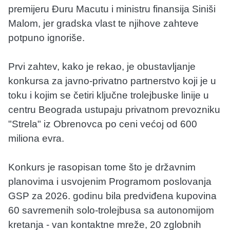
premijeru Đuru Macutu i ministru finansija Siniši
Malom, jer gradska vlast te njihove zahteve
potpuno ignoriše.
Prvi zahtev, kako je rekao, je obustavljanje
konkursa za javno-privatno partnerstvo koji je u
toku i kojim se četiri ključne trolejbuske linije u
centru Beograda ustupaju privatnom prevozniku
"Strela" iz Obrenovca po ceni većoj od 600
miliona evra.
Konkurs je rasopisan tome što je državnim
planovima i usvojenim Programom poslovanja
GSP za 2026. godinu bila predviđena kupovina
60 savremenih solo-trolejbusa sa autonomijom
kretanja - van kontaktne mreže, 20 zglobnih