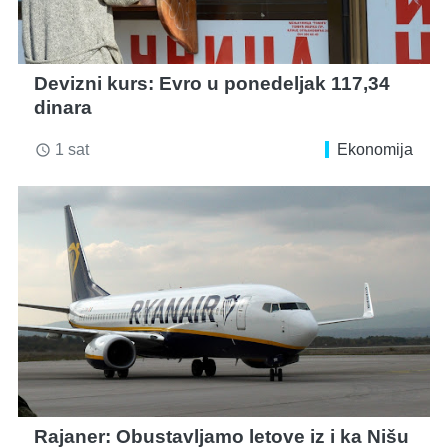
Devizni kurs: Evro u ponedeljak 117,34
dinara
1 sat
Ekonomija
access_time
Rajaner: Obustavljamo letove iz i ka Nišu