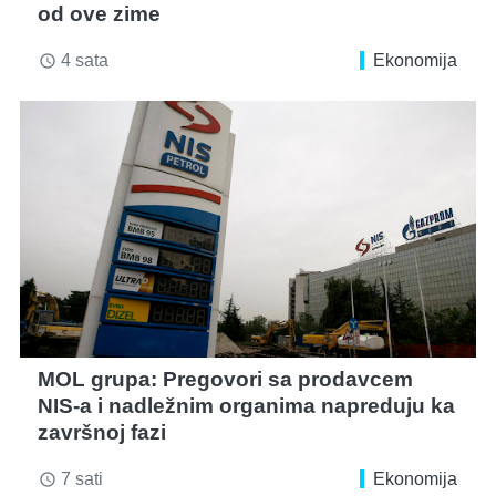
od ove zime
4 sata
Ekonomija
access_time
MOL grupa: Pregovori sa prodavcem
NIS-a i nadležnim organima napreduju ka
završnoj fazi
7 sati
Ekonomija
access_time