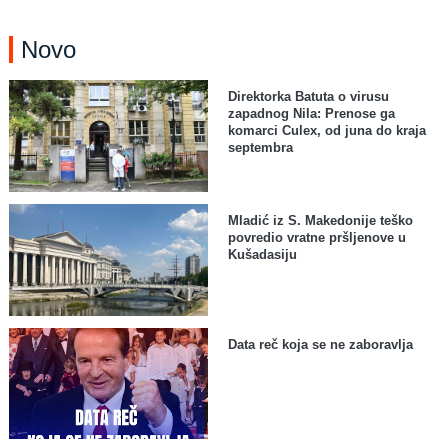
Novo
Direktorka Batuta o virusu
zapadnog Nila: Prenose ga
komarci Culex, od juna do kraja
septembra
Mladić iz S. Makedonije teško
povredio vratne pršljenove u
Kušadasiju
Data reč koja se ne zaboravlja