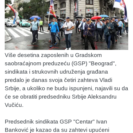
Više desetina zaposlenih u Gradskom
saobraćajnom preduzeću (GSP) "Beograd",
sindikata i strukovnih udruženja građana
predalo je danas svoja četiri zahteva Vladi
Srbije, a ukoliko ne budu ispunjeni, najavili su da
će se obratiti predsedniku Srbije Aleksandru
Vučiću.
Predsednik sindikata GSP "Centar" Ivan
Banković je kazao da su zahtevi upućeni