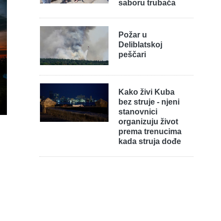
saboru trubača
Požar u
Deliblatskoj
peščari
Kako živi Kuba
bez struje - njeni
stanovnici
organizuju život
prema trenucima
kada struja dođe