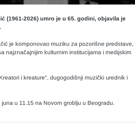
ć (1961-2026) umro je u 65. godini, objavila je
.
ilačić je komponovao muziku za pozorišne predstave,
i sa najznačajnijim kulturnim institucijama i medijskim
Kreatori i kreature", dugogodišnji muzički urednik i
2. juna u 11.15 na Novom groblju u Beogradu.