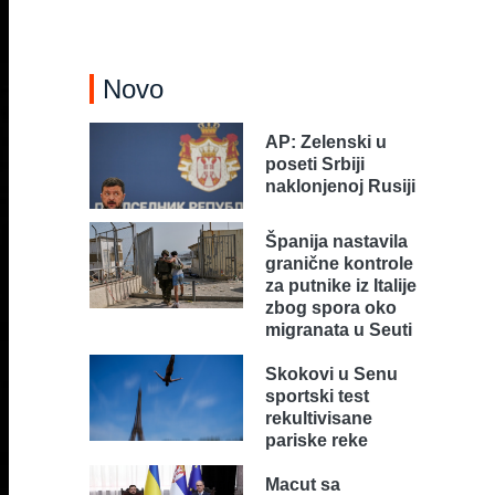
Novo
AP: Zelenski u
poseti Srbiji
naklonjenoj Rusiji
Španija nastavila
granične kontrole
za putnike iz Italije
zbog spora oko
migranata u Seuti
Skokovi u Senu
sportski test
rekultivisane
pariske reke
Macut sa