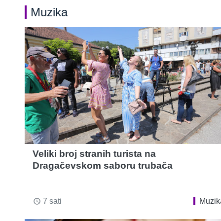
Muzika
Veliki broj stranih turista na
Dragačevskom saboru trubača
7 sati
Muzik
access_time