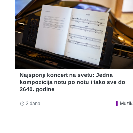
Najsporiji koncert na svetu: Jedna
kompozicija notu po notu i tako sve do
2640. godine
2 dana
Muzik
access_time