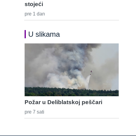
stojeći
pre 1 dan
U slikama
Požar u Deliblatskoj peščari
pre 7 sati