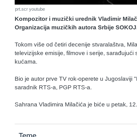
prt.scr youtube
Kompozitor i muzički urednik Vladimir Milači
Organizacija muzičkih autora Srbije SOKOJ
Tokom više od četiri decenije stvaralaštva, M
televizijske emisije, filmove i serije, sarađujuć
kućama.
Bio je autor prve TV rok-operete u Jugoslaviji "
saradnik RTS-a, PGP RTS-a.
Sahrana Vladimira Milačića je biće u petak, 1
Teme