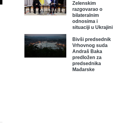
Zelenskim
razgovarao o
bilateralnim
odnosima i
situaciji u Ukrajini
Bivši predsednik
Vrhovnog suda
Andraš Baka
predložen za
predsednika
Mađarske