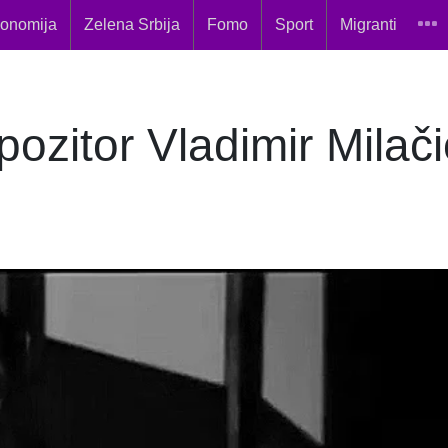
onomija
Zelena Srbija
Fomo
Sport
Migranti
itor Vladimir Milači