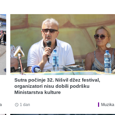
Sutra počinje 32. Nišvil džez festival,
organizatori nisu dobili podršku
Ministarstva kulture
a
1 dan
Muzika
access_time