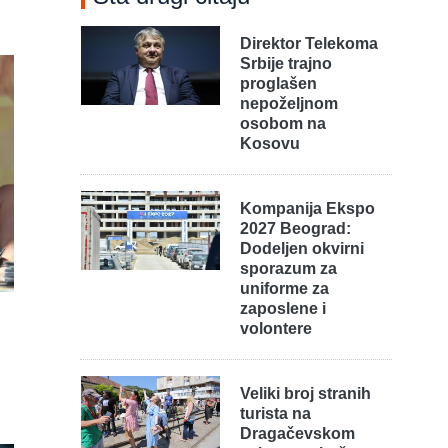
Direktor Telekoma
Srbije trajno
proglašen
nepoželjnom
osobom na
Kosovu
Kompanija Ekspo
2027 Beograd:
Dodeljen okvirni
sporazum za
uniforme za
zaposlene i
volontere
Veliki broj stranih
turista na
Dragačevskom