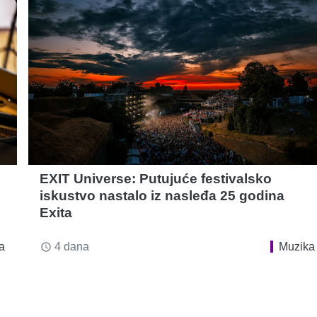
EXIT Universe: Putujuće festivalsko
iskustvo nastalo iz nasleđa 25 godina
Exita
a
4 dana
Muzika
access_time