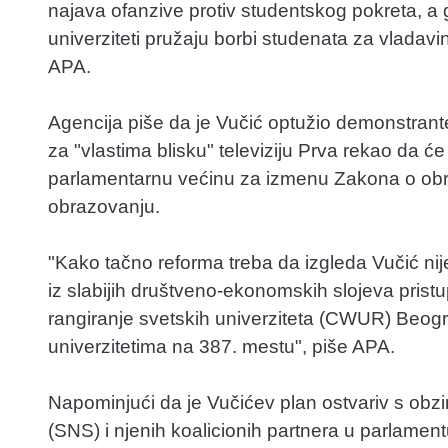
najava ofanzive protiv studentskog pokreta, a g
univerziteti pružaju borbi studenata za vladav
APA.
Agencija piše da je Vučić optužio demonstrante
za "vlastima blisku" televiziju Prva rekao da će
parlamentarnu većinu za izmenu Zakona o obr
obrazovanju.
"Kako tačno reforma treba da izgleda Vučić ni
iz slabijih društveno-ekonomskih slojeva pristu
rangiranje svetskih univerziteta (CWUR) Beogr
univerzitetima na 387. mestu", piše APA.
Napominjući da je Vučićev plan ostvariv s ob
(SNS) i njenih koalicionih partnera u parlamen