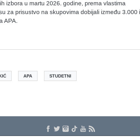
ih izbora u martu 2026. godine, prema vlastima
ji su za prisustvo na skupovima dobijali između 3.000 
ija APA.
KIĆ
APA
STUDETNI