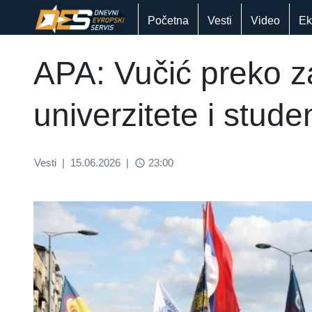
Početna
Vesti
Video
Ek
APA: Vučić preko z
univerzitete i stude
Vesti
|
15.06.2026
|
23:00
access_time