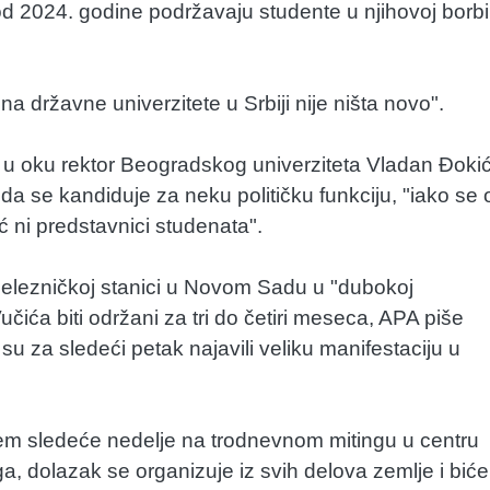
 od 2024. godine podržavaju studente u njihovoj borbi
a državne univerzitete u Srbiji nije ništa novo".
 u oku rektor Beogradskog univerziteta Vladan Đokić
a se kandiduje za neku političku funkciju, "iako se 
ć ni predstavnici studenata".
železničkoj stanici u Novom Sadu u "dubokoj
učića biti održani za tri do četiri meseca, APA piše
su za sledeći petak najavili veliku manifestaciju u
jem sledeće nedelje na trodnevnom mitingu u centru
ga, dolazak se organizuje iz svih delova zemlje i biće