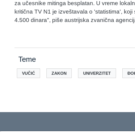
za učesnike mitinga besplatan. U vreme lokaln
kritična TV N1 je izveštavala o 'statistima', ko
4.500 dinara", piše austrijska zvanična agenc
Teme
VUČIĆ
ZAKON
UNIVERZITET
ĐO