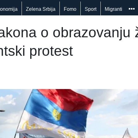
onomija
Zelena Srbija
Fomo
Sport
Migranti
akona o obrazovanju ž
ntski protest