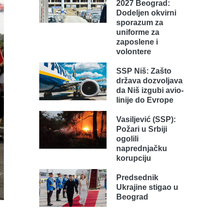
2027 Beograd:
Dodeljen okvirni
sporazum za
uniforme za
zaposlene i
volontere
SSP Niš: Zašto
država dozvoljava
da Niš izgubi avio-
linije do Evrope
Vasiljević (SSP):
Požari u Srbiji
ogolili
naprednjačku
korupciju
Predsednik
Ukrajine stigao u
Beograd