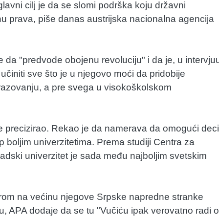
lavni cilj je da se slomi podrška koju državni
inu prava, piše danas austrijska nacionalna agencija
 da "predvode obojenu revoluciju" i da je, u intervju
 učiniti sve što je u njegovo moći da pridobije
azovanju, a pre svega u visokoškolskom
je precizirao. Rekao je da namerava da omogući deci
p boljim univerzitetima. Prema studiji Centra za
adski univerzitet je sada među najboljim svetskim
zirom na većinu njegove Srpske napredne stranke
tu, APA dodaje da se tu "Vučiću ipak verovatno radi o