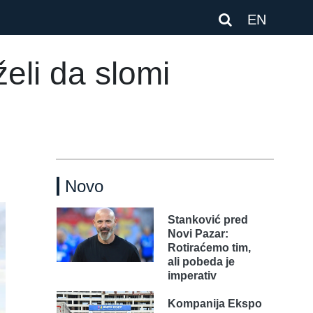
EN
eli da slomi
Novo
Stanković pred
Novi Pazar:
Rotiraćemo tim,
ali pobeda je
imperativ
Kompanija Ekspo