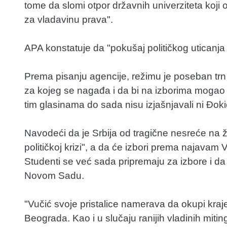
tome da slomi otpor državnih univerziteta koji
za vladavinu prava".
APA konstatuje da "pokušaj političkog uticanja n
Prema pisanju agencije, režimu je poseban trn
za kojeg se nagađa i da bi na izborima mogao d
tim glasinama do sada nisu izjašnjavali ni Đoki
Navodeći da je Srbija od tragične nesreće na 
političkoj krizi", a da će izbori prema najavam V
Studenti se već sada pripremaju za izbore i da 
Novom Sadu.
"Vučić svoje pristalice namerava da okupi kra
Beograda. Kao i u slučaju ranijih vladinih mitin