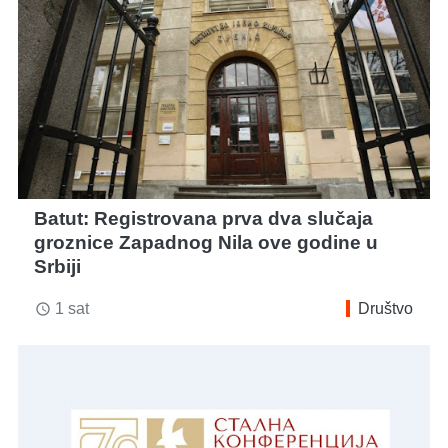
Batut: Registrovana prva dva slučaja
groznice Zapadnog Nila ove godine u
Srbiji
1 sat
Društvo
access_time