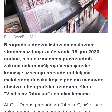
Foto: Beta/Emil Vaš
Beogradski dnevni listovi na naslovnim
stranama izdanja za četvrtak, 18. jun 2026.
godine, pišu o izmenama pravosudnih
zakona nakon mišljenja Venecijanske
komisije, izricanju presude roditeljima
maloletnog dečaka koji je počinio masovno
ubistvo u beogradskoj osnovnoj školi
"Vladislav Ribnikar" i ostalim temama.
ALO - "Danas presuda za Ribnikar", piše list o
zakazanom izricanju presude roditeljima