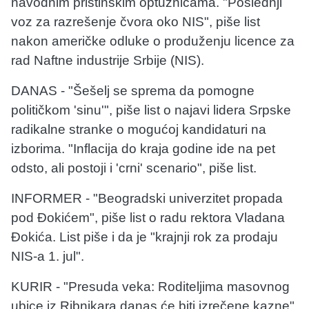
navodnim prištinskim optužnicama. "Poslednji
voz za razrešenje čvora oko NIS", piše list
nakon američke odluke o produženju licence za
rad Naftne industrije Srbije (NIS).
DANAS - "Šešelj se sprema da pomogne
političkom 'sinu'", piše list o najavi lidera Srpske
radikalne stranke o mogućoj kandidaturi na
izborima. "Inflacija do kraja godine ide na pet
odsto, ali postoji i 'crni' scenario", piše list.
INFORMER - "Beogradski univerzitet propada
pod Đokićem", piše list o radu rektora Vladana
Đokića. List piše i da je "krajnji rok za prodaju
NIS-a 1. jul".
KURIR - "Presuda veka: Roditeljima masovnog
ubice iz Ribnikara danas će biti izrečene kazne",