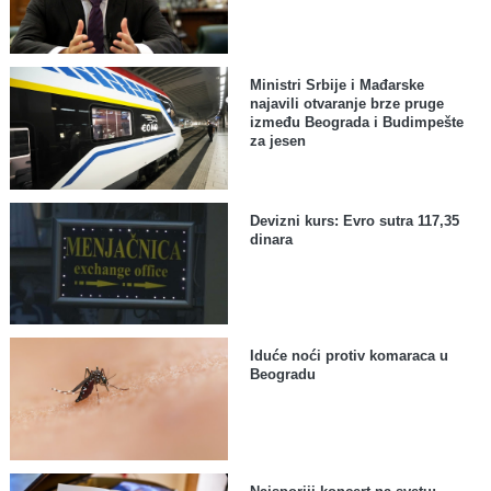
Ministri Srbije i Mađarske
najavili otvaranje brze pruge
između Beograda i Budimpešte
za jesen
Devizni kurs: Evro sutra 117,35
dinara
Iduće noći protiv komaraca u
Beogradu