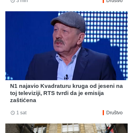
3 min
Društvo
access_time
N1 najavio Kvadraturu kruga od jeseni na
toj televiziji, RTS tvrdi da je emisija
zaštićena
1 sat
Društvo
access_time