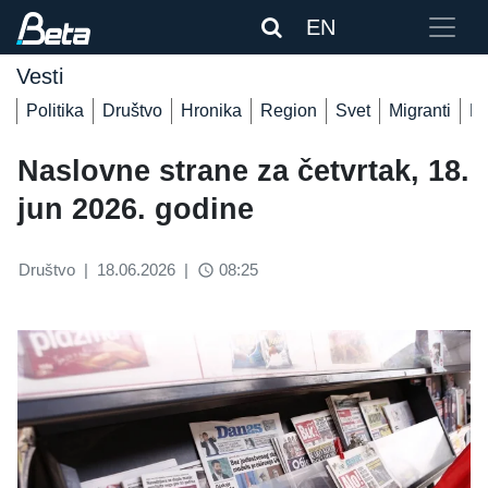
EN
Vesti
Politika
Društvo
Hronika
Region
Svet
Migranti
De
Naslovne strane za četvrtak, 18.
jun 2026. godine
Društvo
|
18.06.2026
|
08:25
access_time