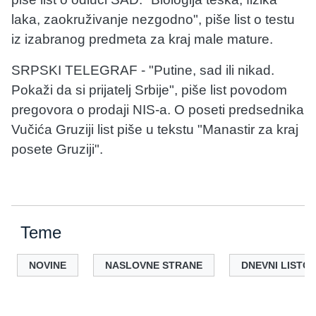
laka, zaokruživanje nezgodno", piše list o testu
iz izabranog predmeta za kraj male mature.
SRPSKI TELEGRAF - "Putine, sad ili nikad.
Pokaži da si prijatelj Srbije", piše list povodom
pregovora o prodaji NIS-a. O poseti predsednika
Vučića Gruziji list piše u tekstu "Manastir za kraj
posete Gruziji".
Teme
NOVINE
NASLOVNE STRANE
DNEVNI LISTOV