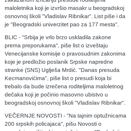
maloletnika koji je izvršio masakr u beogradskoj
osnovnoj školi "Vladislav Ribnikar". List piše i da
je "Beogradski univerzitet pao za 177 mesta".
BLIC - "Srbija je vrlo brzo uskladila zakone
prema preporukama", piše list o izveštaju
Venecijanske komisije o pravosudnim zakonima
koje je predložio poslanik Srpske napredne
stranke (SNS) Uglješa Mrdić. "Danas presuda
Kecmanovićima", piše list o presudi koja bi
trebalo da bude izrečena roditeljima maloletnog
dečaka koji je počinio masovno ubistvo u
beogradskoj osnovnoj školi "Vladislav Ribnikar".
VEČERNJE NOVOSTI - "Na tajnim optužnicama
200 srpskih policajaca", pišu Novosti o