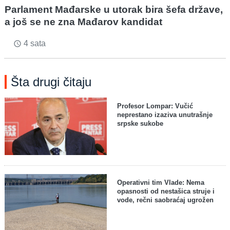
Parlament Mađarske u utorak bira šefa države,
a još se ne zna Mađarov kandidat
4 sata
access_time
Šta drugi čitaju
Profesor Lompar: Vučić
neprestano izaziva unutrašnje
srpske sukobe
Operativni tim Vlade: Nema
opasnosti od nestašica struje i
vode, rečni saobraćaj ugrožen