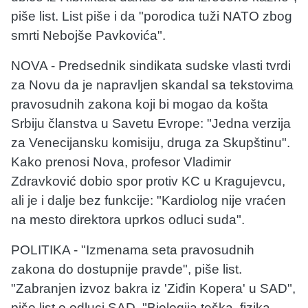
piše list. List piše i da "porodica tuži NATO zbog
smrti Nebojše Pavkovića".
NOVA - Predsednik sindikata sudske vlasti tvrdi
za Novu da je napravljen skandal sa tekstovima
pravosudnih zakona koji bi mogao da košta
Srbiju članstva u Savetu Evrope: "Jedna verzija
za Venecijansku komisiju, druga za Skupštinu".
Kako prenosi Nova, profesor Vladimir
Zdravković dobio spor protiv KC u Kragujevcu,
ali je i dalje bez funkcije: "Kardiolog nije vraćen
na mesto direktora uprkos odluci suda".
POLITIKA - "Izmenama seta pravosudnih
zakona do dostupnije pravde", piše list.
"Zabranjen izvoz bakra iz 'Ziđin Kopera' u SAD",
piše list o odluci SAD. "Biologija teška, fizika