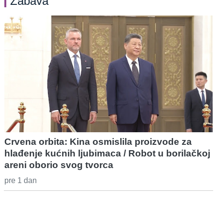
Zabava
Crvena orbita: Kina osmislila proizvode za
hlađenje kućnih ljubimaca / Robot u borilačkoj
areni oborio svog tvorca
pre 1 dan