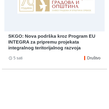
SKGO: Nova podrška kroz Program EU
INTEGRA za pripremu projekata
integralnog teritorijalnog razvoja
5 sati
Društvo
access_time