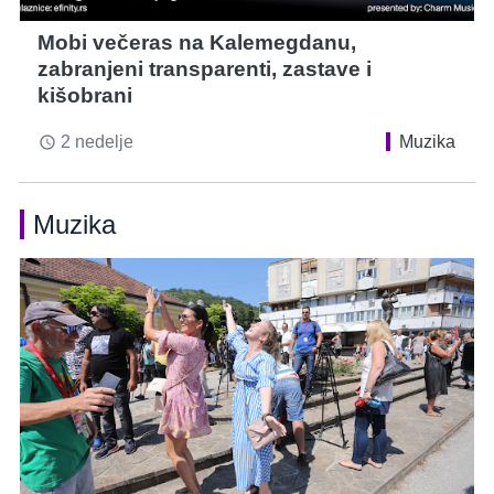
Mobi večeras na Kalemegdanu,
zabranjeni transparenti, zastave i
kišobrani
2 nedelje
Muzika
access_time
Muzika