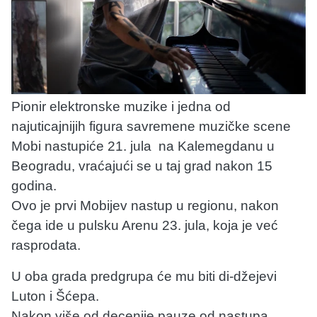
Pionir elektronske muzike i jedna od
najuticajnijih figura savremene muzičke scene
Mobi nastupiće 21. jula na Kalemegdanu u
Beogradu, vraćajući se u taj grad nakon 15
godina.
Ovo je prvi Mobijev nastup u regionu, nakon
čega ide u pulsku Arenu 23. jula, koja je već
rasprodata.
U oba grada predgrupa će mu biti di-džejevi
Luton i Šćepa.
Nakon više od decenije pauze od nastupa