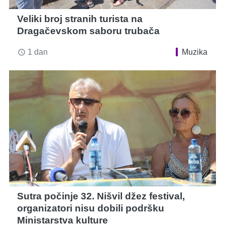
Veliki broj stranih turista na
Dragačevskom saboru trubača
1 dan
Muzika
access_time
Sutra počinje 32. Nišvil džez festival,
organizatori nisu dobili podršku
Ministarstva kulture