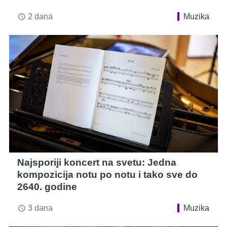
2 dana
Muzika
access_time
Najsporiji koncert na svetu: Jedna
kompozicija notu po notu i tako sve do
2640. godine
3 dana
Muzika
access_time