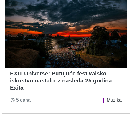
EXIT Universe: Putujuće festivalsko
iskustvo nastalo iz nasleđa 25 godina
Exita
5 dana
Muzika
access_time