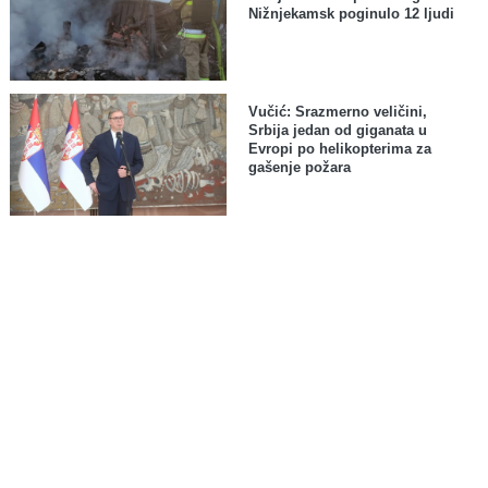
Nižnjekamsk poginulo 12 ljudi
Vučić: Srazmerno veličini,
Srbija jedan od giganata u
Evropi po helikopterima za
gašenje požara