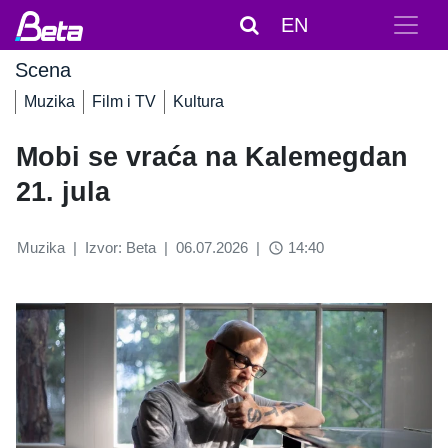
EN
Scena
Muzika
Film i TV
Kultura
Mobi se vraća na Kalemegdan
21. jula
Muzika
|
Izvor: Beta
|
06.07.2026
|
14:40
access_time