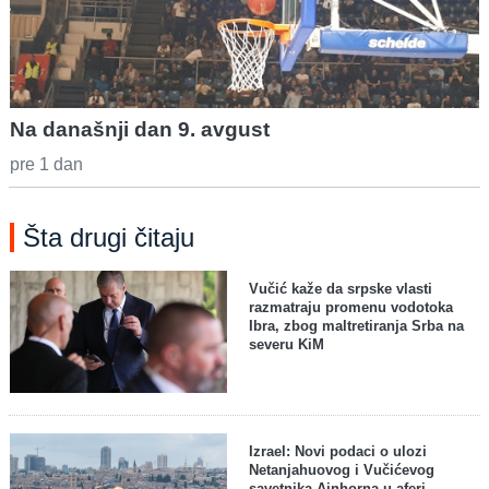
Na današnji dan 9. avgust
pre 1 dan
Šta drugi čitaju
Vučić kaže da srpske vlasti
razmatraju promenu vodotoka
Ibra, zbog maltretiranja Srba na
severu KiM
Izrael: Novi podaci o ulozi
Netanjahuovog i Vučićevog
savetnika Ajnhorna u aferi