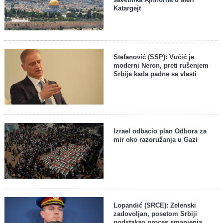
Katargejt
Stefanović (SSP): Vučić je
moderni Neron, preti rušenjem
Srbije kada padne sa vlasti
Izrael odbacio plan Odbora za
mir oko razoružanja u Gazi
Lopandić (SRCE): Zelenski
zadovoljan, posetom Srbiji
podstakao proces smanjenja