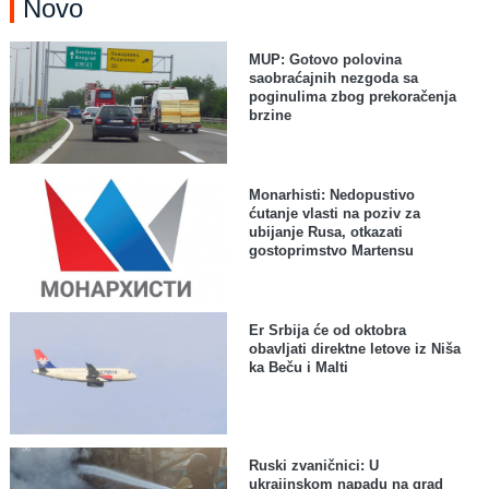
Novo
MUP: Gotovo polovina
saobraćajnih nezgoda sa
poginulima zbog prekoračenja
brzine
Monarhisti: Nedopustivo
ćutanje vlasti na poziv za
ubijanje Rusa, otkazati
gostoprimstvo Martensu
Er Srbija će od oktobra
obavljati direktne letove iz Niša
ka Beču i Malti
Ruski zvaničnici: U
ukrajinskom napadu na grad