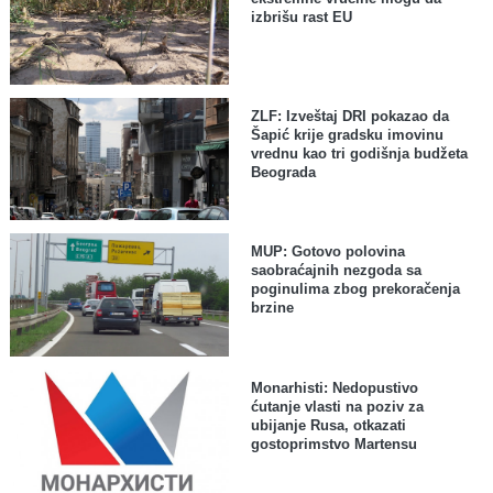
izbrišu rast EU
ZLF: Izveštaj DRI pokazao da
Šapić krije gradsku imovinu
vrednu kao tri godišnja budžeta
Beograda
MUP: Gotovo polovina
saobraćajnih nezgoda sa
poginulima zbog prekoračenja
brzine
Monarhisti: Nedopustivo
ćutanje vlasti na poziv za
ubijanje Rusa, otkazati
gostoprimstvo Martensu