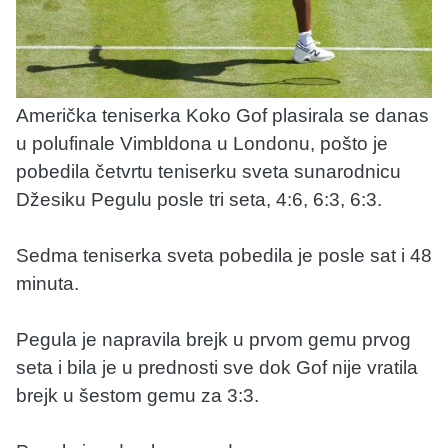
Američka teniserka Koko Gof plasirala se danas
u polufinale Vimbldona u Londonu, pošto je
pobedila četvrtu teniserku sveta sunarodnicu
Džesiku Pegulu posle tri seta, 4:6, 6:3, 6:3.
Sedma teniserka sveta pobedila je posle sat i 48
minuta.
Pegula je napravila brejk u prvom gemu prvog
seta i bila je u prednosti sve dok Gof nije vratila
brejk u šestom gemu za 3:3.