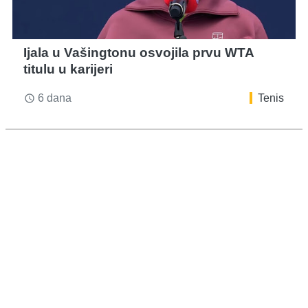
Ijala u Vašingtonu osvojila prvu WTA
titulu u karijeri
6 dana
Tenis
access_time