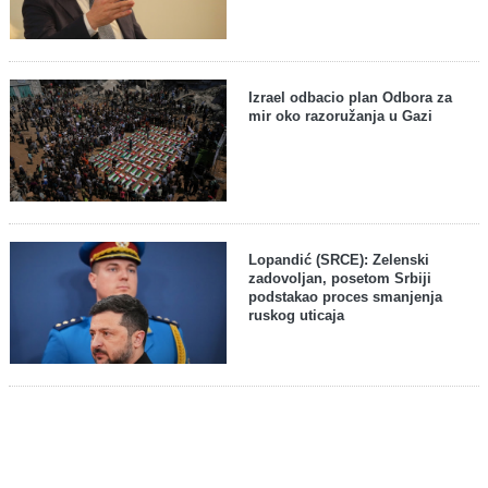
Izrael odbacio plan Odbora za
mir oko razoružanja u Gazi
Lopandić (SRCE): Zelenski
zadovoljan, posetom Srbiji
podstakao proces smanjenja
ruskog uticaja