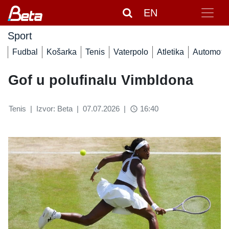
EN
Sport
Fudbal
Košarka
Tenis
Vaterpolo
Atletika
Automoto
Gof u polufinalu Vimbldona
Tenis
|
Izvor: Beta
|
07.07.2026
|
16:40
access_time