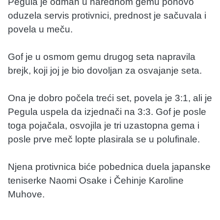
Pegula je odmah u narednom gemu ponovo
oduzela servis protivnici, prednost je sačuvala i
povela u meču.
Gof je u osmom gemu drugog seta napravila
brejk, koji joj je bio dovoljan za osvajanje seta.
Ona je dobro počela treći set, povela je 3:1, ali je
Pegula uspela da izjednači na 3:3. Gof je posle
toga pojačala, osvojila je tri uzastopna gema i
posle prve meč lopte plasirala se u polufinale.
Njena protivnica biće pobednica duela japanske
teniserke Naomi Osake i Čehinje Karoline
Muhove.