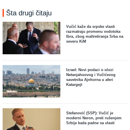
Šta drugi čitaju
Vučić kaže da srpske vlasti
razmatraju promenu vodotoka
Ibra, zbog maltretiranja Srba na
severu KiM
Izrael: Novi podaci o ulozi
Netanjahuovog i Vučićevog
savetnika Ajnhorna u aferi
Katargejt
Stefanović (SSP): Vučić je
moderni Neron, preti rušenjem
Srbije kada padne sa vlasti