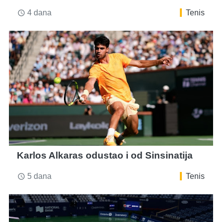
4 dana
Tenis
access_time
Karlos Alkaras odustao i od Sinsinatija
5 dana
Tenis
access_time