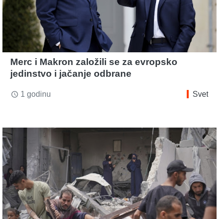
Merc i Makron založili se za evropsko
jedinstvo i jačanje odbrane
1 godinu
Svet
access_time