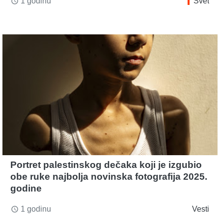
1 godinu
Svet
access_time
Portret palestinskog dečaka koji je izgubio
obe ruke najbolja novinska fotografija 2025.
godine
1 godinu
Vesti
access_time