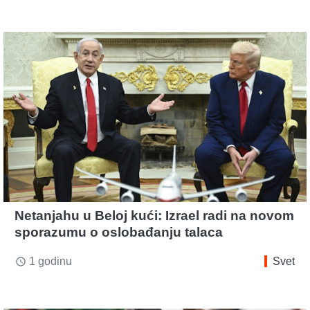
Netanjahu u Beloj kući: Izrael radi na novom
sporazumu o oslobađanju talaca
1 godinu
Svet
access_time