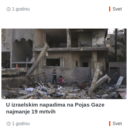
1 godinu
Svet
access_time
U izraelskim napadima na Pojas Gaze
najmanje 19 mrtvih
1 godinu
Svet
access_time