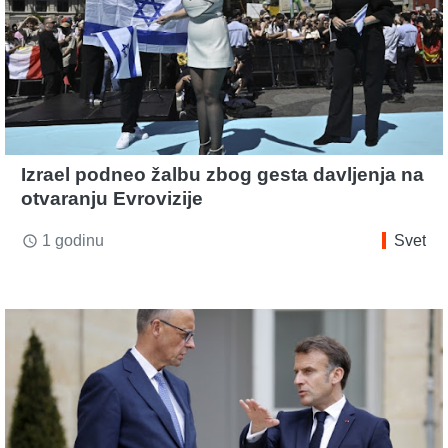
Izrael podneo žalbu zbog gesta davljenja na
otvaranju Evrovizije
1 godinu
Svet
access_time