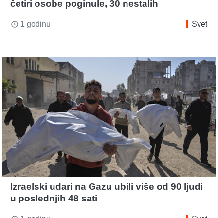
četiri osobe poginule, 30 nestalih
1 godinu
Svet
access_time
Izraelski udari na Gazu ubili više od 90 ljudi
u poslednjih 48 sati