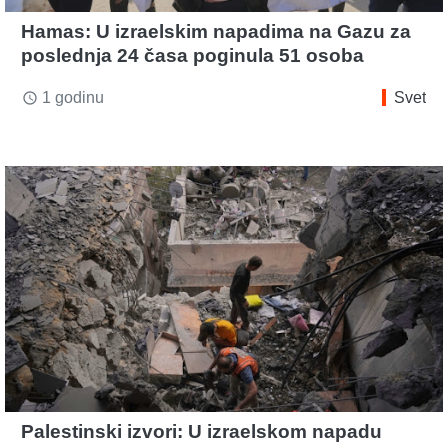
Hamas: U izraelskim napadima na Gazu za
poslednja 24 časa poginula 51 osoba
1 godinu
Svet
access_time
Palestinski izvori: U izraelskom napadu