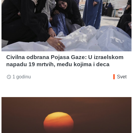
Civilna odbrana Pojasa Gaze: U izraelskom
napadu 19 mrtvih, među kojima i deca
1 godinu
Svet
access_time