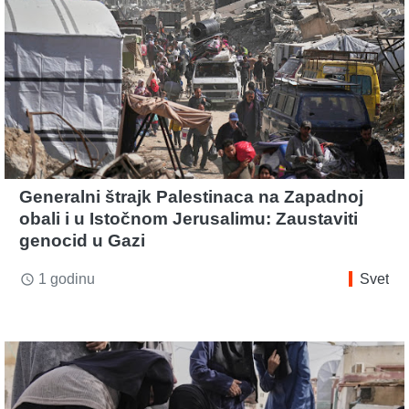
Generalni štrajk Palestinaca na Zapadnoj
obali i u Istočnom Jerusalimu: Zaustaviti
genocid u Gazi
1 godinu
Svet
access_time