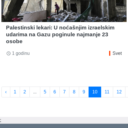
Palestinski lekari: U noćašnjim izraelskim
udarima na Gazu poginule najmanje 23
osobe
1 godinu
Svet
access_time
‹
1
2
...
5
6
7
8
9
10
11
12
;