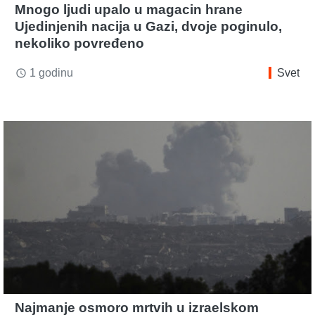
Mnogo ljudi upalo u magacin hrane
Ujedinjenih nacija u Gazi, dvoje poginulo,
nekoliko povređeno
1 godinu
Svet
access_time
Najmanje osmoro mrtvih u izraelskom