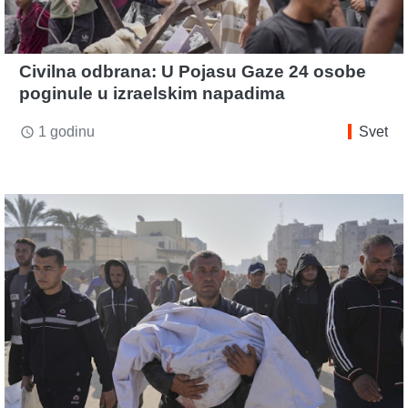
Civilna odbrana: U Pojasu Gaze 24 osobe
poginule u izraelskim napadima
1 godinu
Svet
access_time