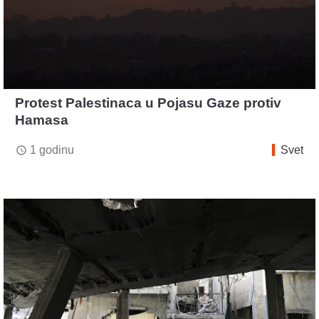
Protest Palestinaca u Pojasu Gaze protiv
Hamasa
1 godinu
Svet
access_time