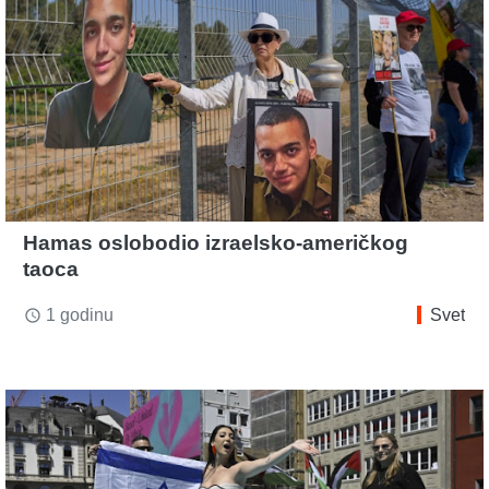
Hamas oslobodio izraelsko-američkog
taoca
1 godinu
Svet
access_time