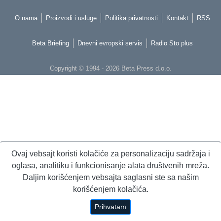
O nama
Proizvodi i usluge
Politika privatnosti
Kontakt
RSS
Beta Briefing
Dnevni evropski servis
Radio Sto plus
Copyright © 1994 - 2026 Beta Press d.o.o.
Ovaj vebsajt koristi kolačiće za personalizaciju sadržaja i
oglasa, analitiku i funkcionisanje alata društvenih mreža.
Daljim korišćenjem vebsajta saglasni ste sa našim
korišćenjem kolačića.
Prihvatam