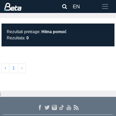
EN
Rezultati pretrage:
Hitna pomoć
Rezultata:
0
‹
1
›
;