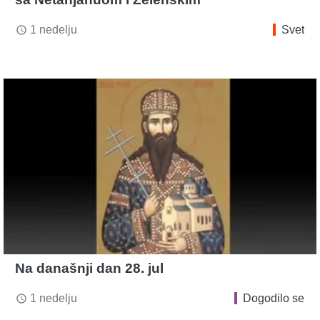
1 nedelju
Svet
access_time
Na današnji dan 28. jul
1 nedelju
Dogodilo se
access_time