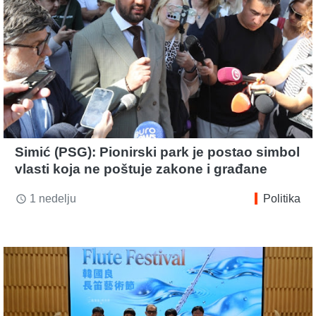
Simić (PSG): Pionirski park je postao simbol
vlasti koja ne poštuje zakone i građane
1 nedelju
Politika
access_time