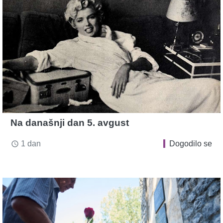
Na današnji dan 5. avgust
1 dan
Dogodilo se
access_time