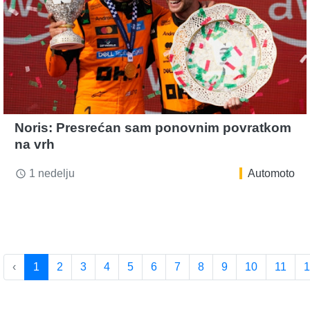
Noris: Presrećan sam ponovnim povratkom
na vrh
1 nedelju
Automoto
access_time
‹
1
2
3
4
5
6
7
8
9
10
11
1