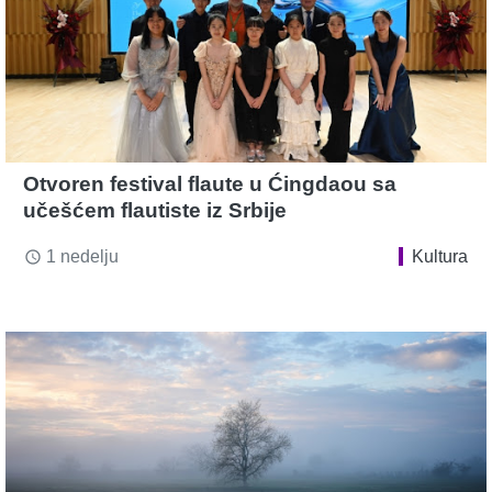
Otvoren festival flaute u Ćingdaou sa
učešćem flautiste iz Srbije
1 nedelju
Kultura
access_time