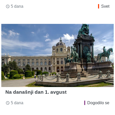
5 dana
Svet
access_time
Na današnji dan 1. avgust
5 dana
Dogodilo se
access_time