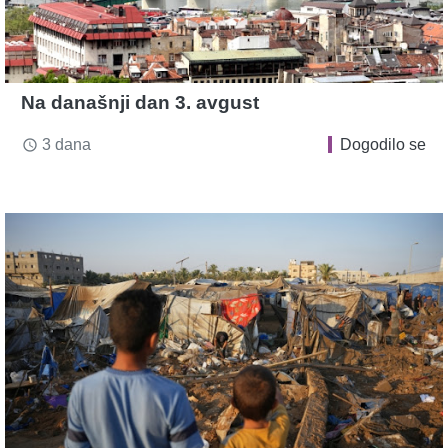
Na današnji dan 3. avgust
3 dana
Dogodilo se
access_time