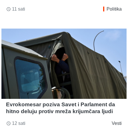
11 sati
Politika
access_time
Evrokomesar poziva Savet i Parlament da
hitno deluju protiv mreža krijumčara ljudi
12 sati
Vesti
access_time