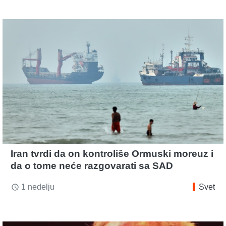
Iran tvrdi da on kontroliše Ormuski moreuz i
da o tome neće razgovarati sa SAD
1 nedelju
Svet
access_time