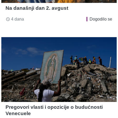
Na današnji dan 2. avgust
4 dana
Dogodilo se
access_time
Pregovori vlasti i opozicije o budućnosti
Venecuele