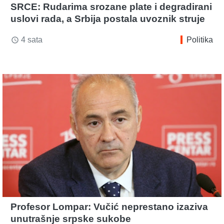
SRCE: Rudarima srozane plate i degradirani
uslovi rada, a Srbija postala uvoznik struje
4 sata
Politika
access_time
Profesor Lompar: Vučić neprestano izaziva
unutrašnje srpske sukobe