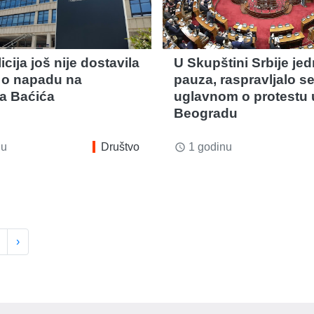
icija još nije dostavila
U Skupštini Srbije je
j o napadu na
pauza, raspravljalo s
ca Baćića
uglavnom o protestu 
Beogradu
nu
Društvo
1 godinu
access_time
›