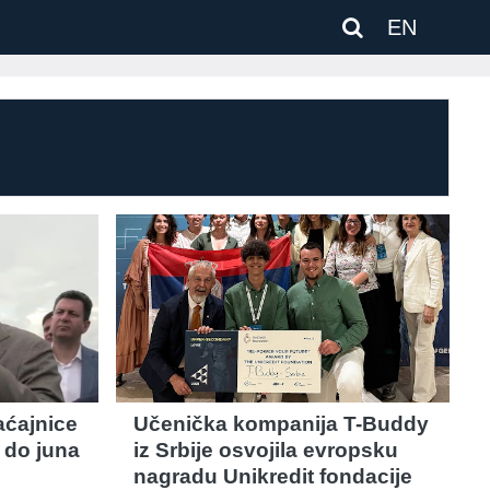
EN
aćajnice
Učenička kompanija T-Buddy
 do juna
iz Srbije osvojila evropsku
nagradu Unikredit fondacije