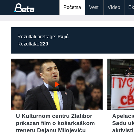
Početna
Vesti
Video
Ek
Rezultati pretrage:
Pajić
Rezultata:
220
play_arrow
U Kulturnom centru Zlatibor
Apelaci
prikazan film o košarkaškom
Sadu uk
treneru Dejanu Milojeviću
aktivis