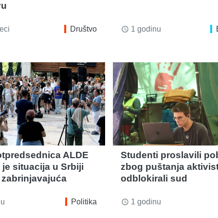
vu
eci
Društvo
1 godinu
access_time
otpredsednica ALDE
Studenti proslavili p
je situacija u Srbiji
zbog puštanja aktivist
zabrinjavajuća
odblokirali sud
nu
Politika
1 godinu
access_time