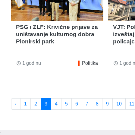
PSG i ZLF: Krivične prijave za
VJT: Pol
uništavanje kulturnog dobra
izvešta
Pionirski park
policaj
1 godinu
Politika
1 godi
access_time
access_time
‹
1
2
3
4
5
6
7
8
9
10
11
;