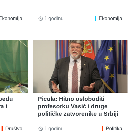
Ekonomija
1 godinu
Ekonomija
access_time
obedu
Picula: Hitno osloboditi
a i
profesorku Vasić i druge
političke zatvorenike u Srbiji
Društvo
1 godinu
Politika
access_time