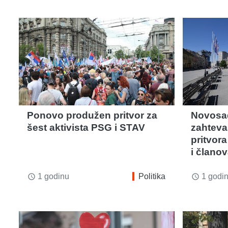
Ponovo produžen pritvor za
Novosad
šest aktivista PSG i STAV
zahteva 
pritvor
i člano
1 godinu
Politika
1 godi
access_time
access_time