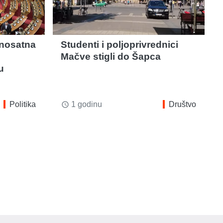
dnosatna
Studenti i poljoprivrednici
e
Mačve stigli do Šapca
u
Politika
1 godinu
Društvo
access_time