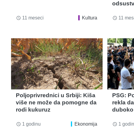
odsust
11 meseci
Kultura
11 mes
access_time
access_time
Poljoprivrednici u Srbiji: Kiša
PSG: P
više ne može da pomogne da
rekla da 
rodi kukuruz
duboko 
1 godinu
Ekonomija
1 godi
access_time
access_time