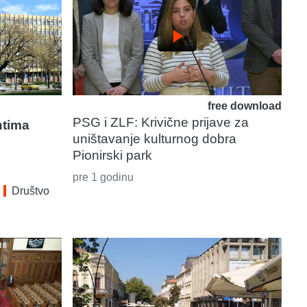
play_arrow
free download
PSG i ZLF: Krivične prijave za
ntima
uništavanje kulturnog dobra
Pionirski park
pre 1 godinu
Društvo