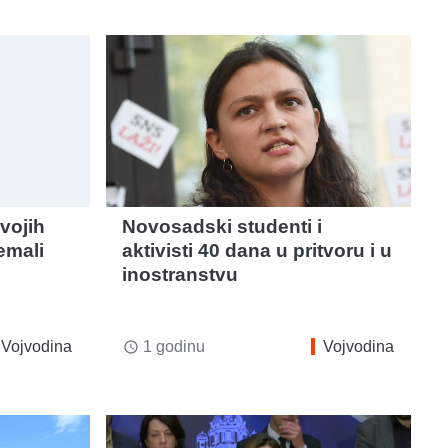
vojih
Novosadski studenti i
emali
aktivisti 40 dana u pritvoru i u
inostranstvu
Vojvodina
1 godinu
Vojvodina
access_time