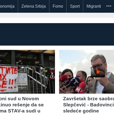
onomija
Zelena Srbija
Fomo
Sport
Migranti
play_arrow
oni sud u Novom
Završetak brze saobr
inuo rešenje da se
Slepčević - Badovinci
tima STAV-a sudi u
sledeće godine