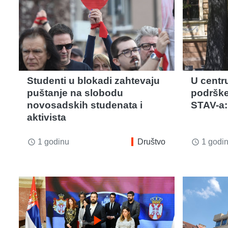
Studenti u blokadi zahtevaju
U centr
puštanje na slobodu
podrške
novosadskih studenata i
STAV-a:
aktivista
1 godinu
Društvo
1 godi
access_time
access_time
play_arrow