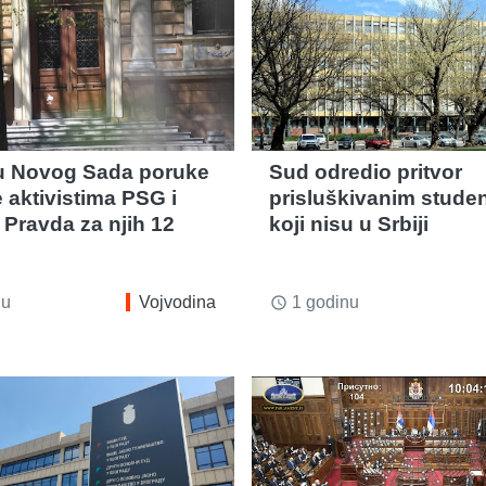
u Novog Sada poruke
Sud odredio pritvor
 aktivistima PSG i
prisluškivanim stude
 Pravda za njih 12
koji nisu u Srbiji
nu
Vojvodina
1 godinu
access_time