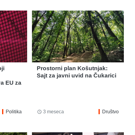
ji
Prostorni plan Košutnjak:
Sajt za javni uvid na Čukarici
va EU za
Politika
3 meseca
Društvo
access_time