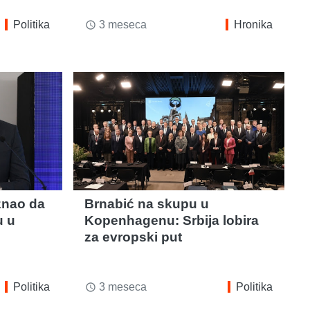
Politika
3 meseca
Hronika
access_time
znao da
Brnabić na skupu u
u u
Kopenhagenu: Srbija lobira
za evropski put
Politika
3 meseca
Politika
access_time