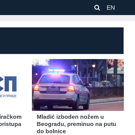
EN
biračkom
Mladić izboden nožem u
pristupa
Beogradu, preminuo na putu
do bolnice