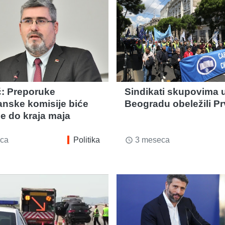
ć: Preporuke
Sindikati skupovima 
anske komisije biće
Beogradu obeležili Pr
e do kraja maja
ca
Politika
3 meseca
access_time