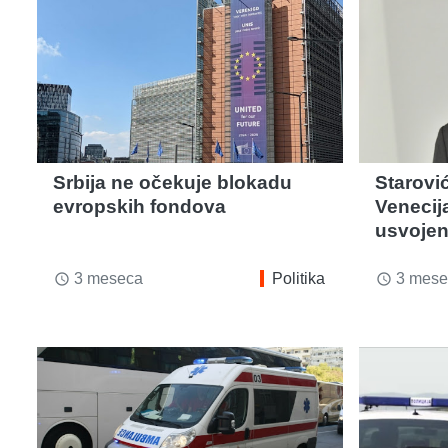
Srbija ne očekuje blokadu
Starovi
evropskih fondova
Venecij
usvojen
3 meseca
Politika
3 mese
access_time
access_time