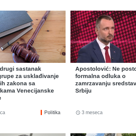
drugi sastanak
Apostolović: Ne posto
rupe za usklađivanje
formalna odluka o
ih zakona sa
zamrzavanju sredsta
kama Venecijanske
Srbiju
e
ca
Politika
3 meseca
access_time