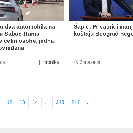
u dva automobila na
Šapić: Privatnici man
tu Šabac-Ruma
koštaju Beograd neg
 četiri osobe, jedna
ovređena
ca
Hronika
3 meseca
access_time
12
13
14
...
243
244
›