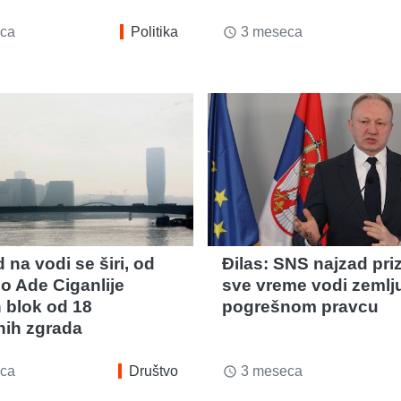
ca
Politika
3 meseca
access_time
na vodi se širi, od
Đilas: SNS najzad pri
o Ade Ciganlije
sve vreme vodi zemlj
n blok od 18
pogrešnom pravcu
ih zgrada
ca
Društvo
3 meseca
access_time