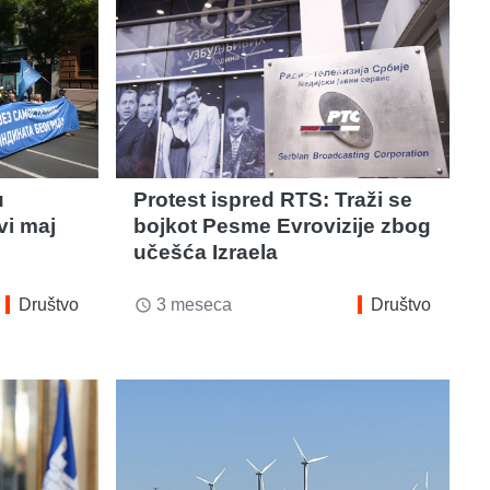
u
Protest ispred RTS: Traži se
vi maj
bojkot Pesme Evrovizije zbog
učešća Izraela
Društvo
3 meseca
Društvo
access_time