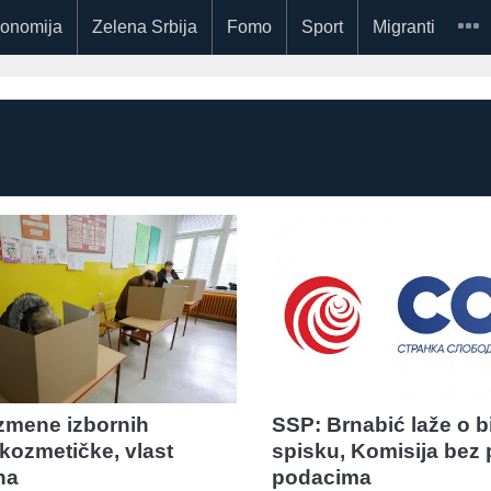
onomija
Zelena Srbija
Fomo
Sport
Migranti
Izmene izbornih
SSP: Brnabić laže o 
kozmetičke, vlast
spisku, Komisija bez 
na
podacima