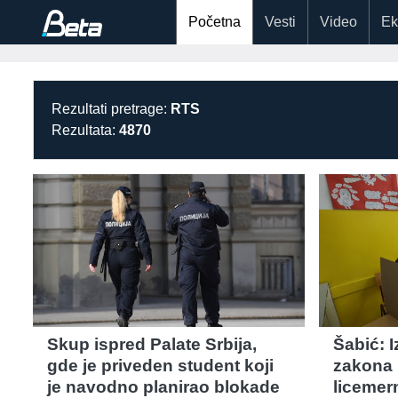
Početna
Vesti
Video
Ek
Rezultati pretrage:
RTS
Rezultata:
4870
Skup ispred Palate Srbija,
Šabić: 
gde je priveden student koji
zakona 
je navodno planirao blokade
licemer