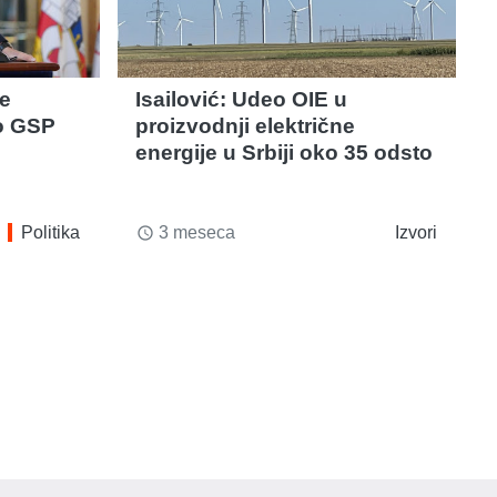
je
Isailović: Udeo OIE u
o GSP
proizvodnji električne
energije u Srbiji oko 35 odsto
Politika
3 meseca
Izvori
access_time