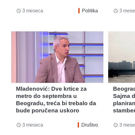
3 meseca
Politika
3 mese
access_time
access_time
Mladenović: Dve krtice za
Beograd 
metro do septembra u
Sajma d
Beogradu, treća bi trebalo da
planira
bude poručena uskoro
stamben
3 meseca
Društvo
3 mese
access_time
access_time