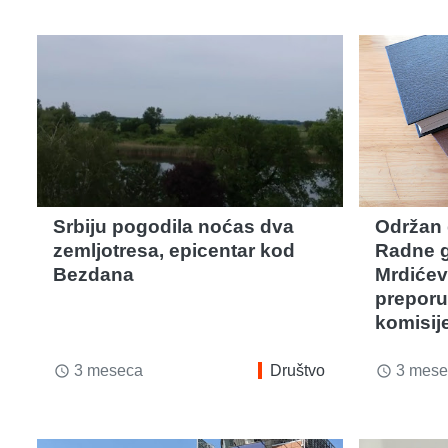
Srbiju pogodila noćas dva
Održan 
zemljotresa, epicentar kod
Radne g
Bezdana
Mrdićev
preporu
komisij
3 meseca
Društvo
3 mese
access_time
access_time