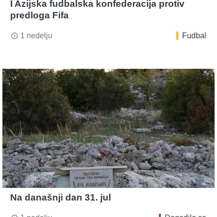
I Azijska fudbalska konfederacija protiv
predloga Fifa
1 nedelju
Fudbal
access_time
Na današnji dan 31. jul