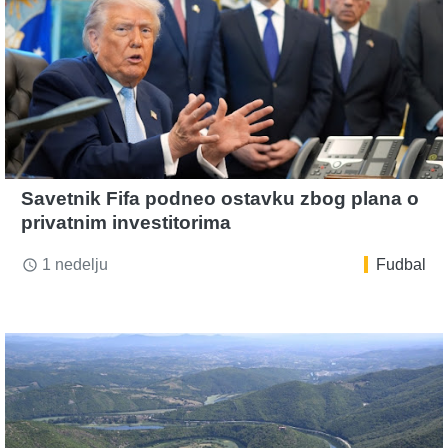
Savetnik Fifa podneo ostavku zbog plana o
privatnim investitorima
1 nedelju
Fudbal
access_time