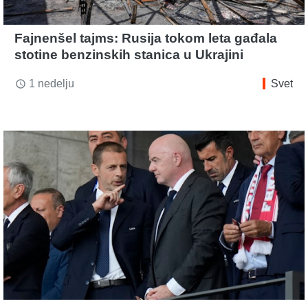
Fajnenšel tajms: Rusija tokom leta gađala
stotine benzinskih stanica u Ukrajini
1 nedelju
Svet
access_time