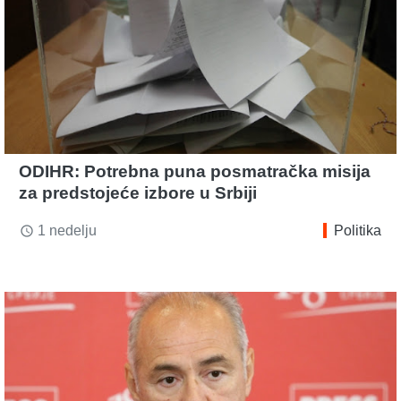
ODIHR: Potrebna puna posmatračka misija
za predstojeće izbore u Srbiji
1 nedelju
Politika
access_time