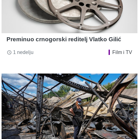
Preminuo crnogorski reditelj Vlatko Gilić
1 nedelju
Film i TV
access_time