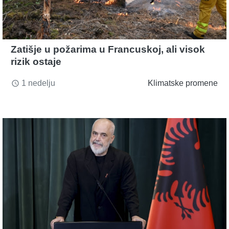
Zatišje u požarima u Francuskoj, ali visok
rizik ostaje
1 nedelju
Klimatske promene
access_time