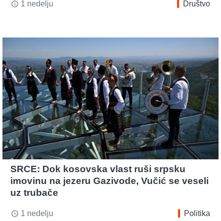
1 nedelju
Društvo
access_time
SRCE: Dok kosovska vlast ruši srpsku
imovinu na jezeru Gazivode, Vučić se veseli
uz trubače
1 nedelju
Politika
access_time