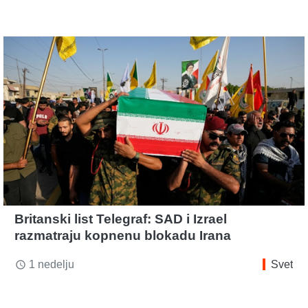
Britanski list Telegraf: SAD i Izrael
razmatraju kopnenu blokadu Irana
1 nedelju
Svet
access_time