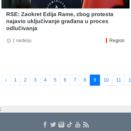
RSE: Zaokret Edija Rame, zbog protesta
najavio uključivanje građana u proces
odlučivanja
1 nedelju
Region
access_time
‹
1
2
3
4
5
6
7
8
9
10
11
1
;