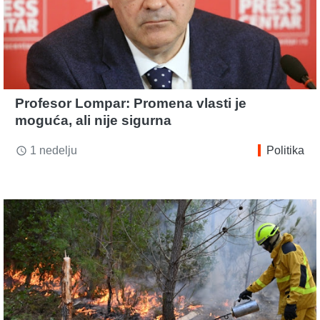
Profesor Lompar: Promena vlasti je
moguća, ali nije sigurna
1 nedelju
Politika
access_time