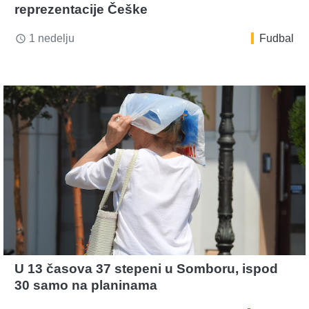
reprezentacije Češke
1 nedelju
Fudbal
access_time
U 13 časova 37 stepeni u Somboru, ispod
30 samo na planinama