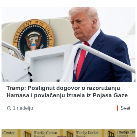
Tramp: Postignut dogovor o razoružanju
Hamasa i povlačenju Izraela iz Pojasa Gaze
1 nedelju
Svet
access_time