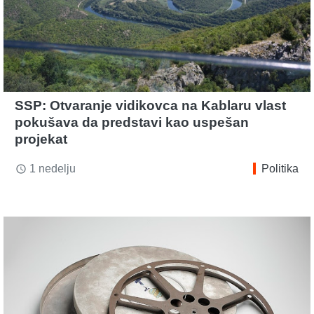
SSP: Otvaranje vidikovca na Kablaru vlast
pokušava da predstavi kao uspešan
projekat
1 nedelju
Politika
access_time