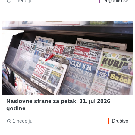
1 nedelju
Dogodilo se
access_time
Naslovne strane za petak, 31. jul 2026.
godine
1 nedelju
Društvo
access_time