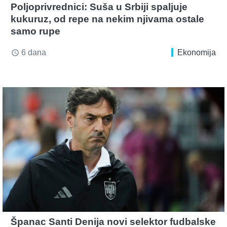
Poljoprivrednici: Suša u Srbiji spaljuje
kukuruz, od repe na nekim njivama ostale
samo rupe
6 dana
Ekonomija
access_time
Španac Santi Denija novi selektor fudbalske