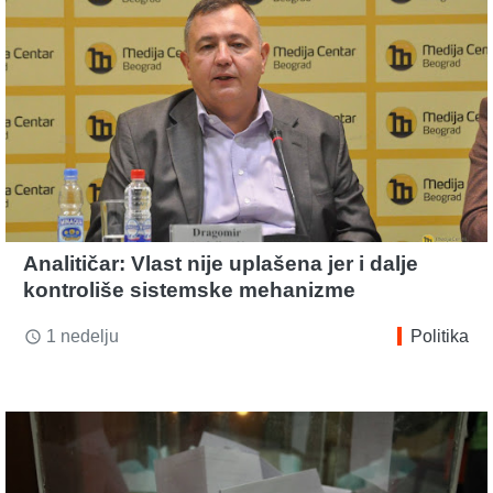
Analitičar: Vlast nije uplašena jer i dalje
kontroliše sistemske mehanizme
1 nedelju
Politika
access_time