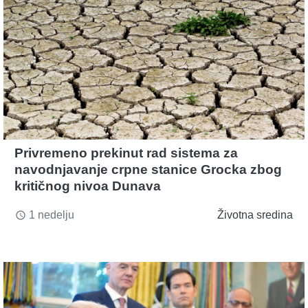
Privremeno prekinut rad sistema za
navodnjavanje crpne stanice Grocka zbog
kritičnog nivoa Dunava
1 nedelju
Životna sredina
access_time