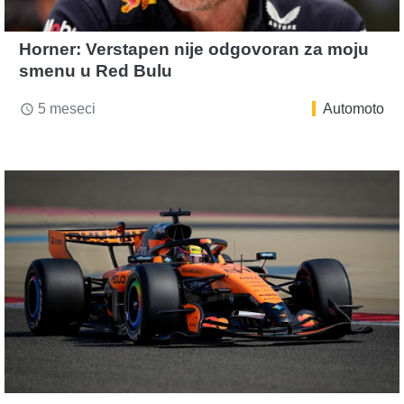
Horner: Verstapen nije odgovoran za moju
smenu u Red Bulu
5 meseci
Automoto
access_time