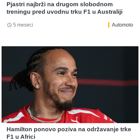
Pjastri najbrži na drugom slobodnom
treningu pred uvodnu trku F1 u Australiji
5 meseci
Automoto
access_time
Hamilton ponovo poziva na održavanje trke
F1 u Africi