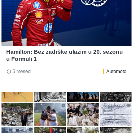
Hamilton: Bez zadrške ulazim u 20. sezonu
u Formuli 1
5 meseci
Automoto
access_time