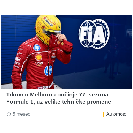
Trkom u Melburnu počinje 77. sezona
Formule 1, uz velike tehničke promene
5 meseci
Automoto
access_time