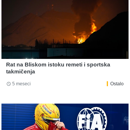
Rat na Bliskom istoku remeti i sportska
takmičenja
5 meseci
Ostalo
access_time