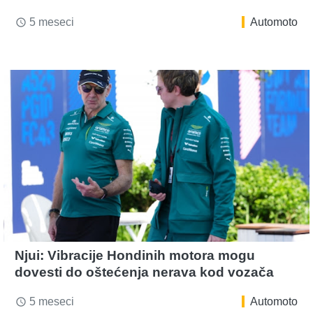
5 meseci
Automoto
access_time
Njui: Vibracije Hondinih motora mogu
dovesti do oštećenja nerava kod vozača
5 meseci
Automoto
access_time