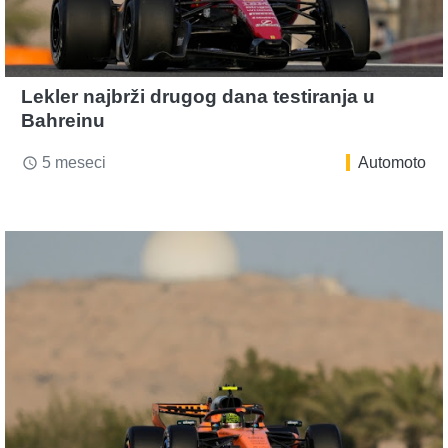
Lekler najbrži drugog dana testiranja u
Bahreinu
5 meseci
Automoto
access_time