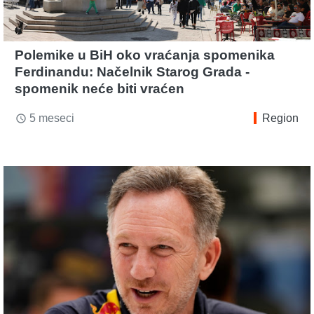
Polemike u BiH oko vraćanja spomenika
Ferdinandu: Načelnik Starog Grada -
spomenik neće biti vraćen
5 meseci
Region
access_time