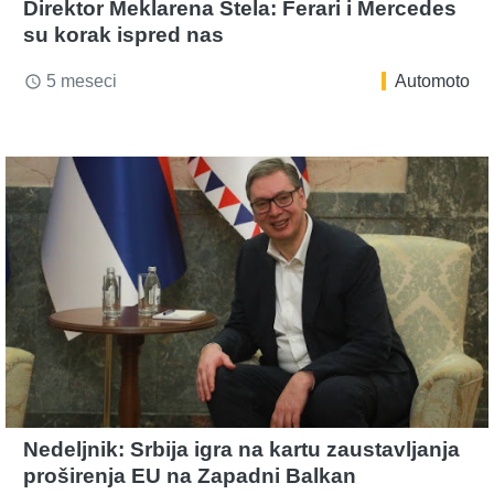
Direktor Meklarena Stela: Ferari i Mercedes
su korak ispred nas
5 meseci
Automoto
access_time
Nedeljnik: Srbija igra na kartu zaustavljanja
proširenja EU na Zapadni Balkan