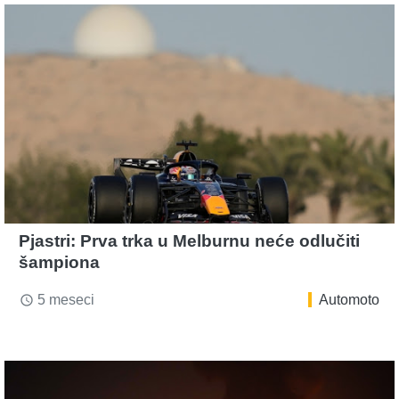
Pjastri: Prva trka u Melburnu neće odlučiti
šampiona
5 meseci
Automoto
access_time