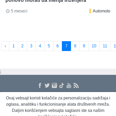
ponovo morati da menja inženjera
5 meseci
Automoto
access_time
‹
1
2
3
4
5
6
7
8
9
10
11
1
;
Ovaj vebsajt koristi kolačiće za personalizaciju sadržaja i
O nama
Proizvodi i usluge
Politika privatnosti
Kontakt
RSS
oglasa, analitiku i funkcionisanje alata društvenih mreža.
Daljim korišćenjem vebsajta saglasni ste sa našim