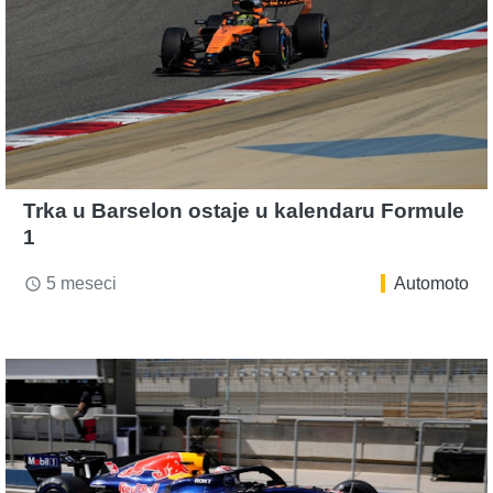
Trka u Barselon ostaje u kalendaru Formule
1
5 meseci
Automoto
access_time