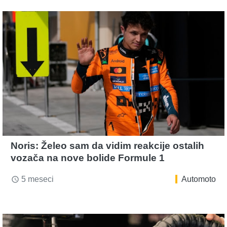
Noris: Želeo sam da vidim reakcije ostalih
vozača na nove bolide Formule 1
5 meseci
Automoto
access_time