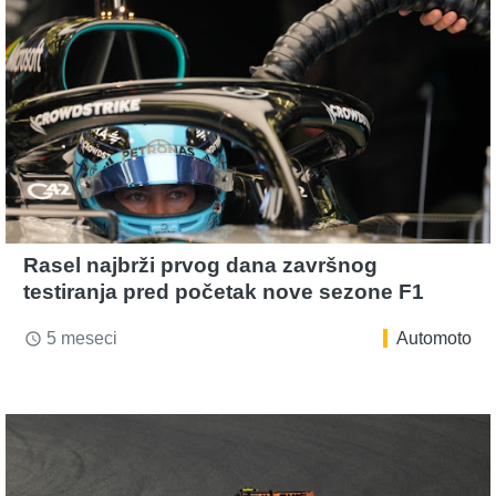
Rasel najbrži prvog dana završnog
testiranja pred početak nove sezone F1
5 meseci
Automoto
access_time