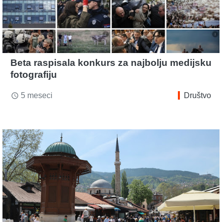
Beta raspisala konkurs za najbolju medijsku
fotografiju
5 meseci
Društvo
access_time