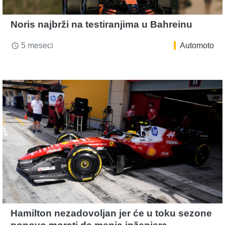
Noris najbrži na testiranjima u Bahreinu
5 meseci
Automoto
access_time
Hamilton nezadovoljan jer će u toku sezone