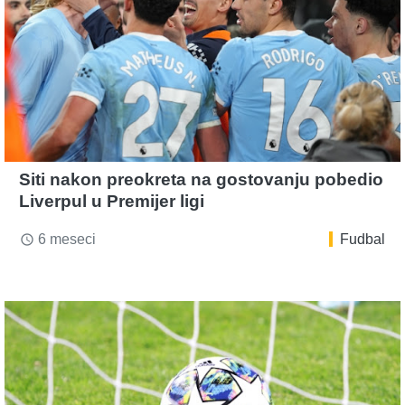
Siti nakon preokreta na gostovanju pobedio
Liverpul u Premijer ligi
6 meseci
Fudbal
access_time