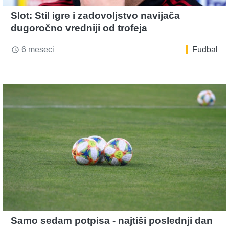
Slot: Stil igre i zadovoljstvo navijača
dugoročno vredniji od trofeja
6 meseci
Fudbal
access_time
Samo sedam potpisa - najtiši poslednji dan