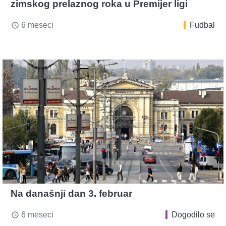
zimskog prelaznog roka u Premijer ligi
6 meseci
Fudbal
access_time
Na današnji dan 3. februar
6 meseci
Dogodilo se
access_time