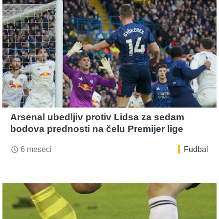
Arsenal ubedljiv protiv Lidsa za sedam
bodova prednosti na čelu Premijer lige
6 meseci
Fudbal
access_time