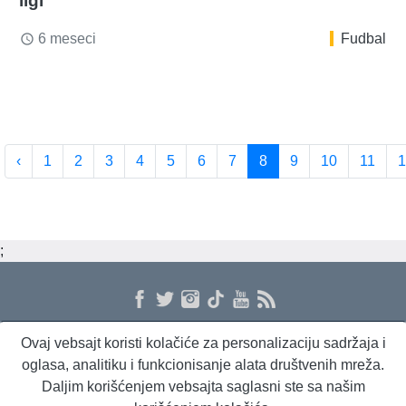
ligi
6 meseci
Fudbal
access_time
‹
1
2
3
4
5
6
7
8
9
10
11
1
;
Ovaj vebsajt koristi kolačiće za personalizaciju sadržaja i
O nama
Proizvodi i usluge
Politika privatnosti
Kontakt
RSS
oglasa, analitiku i funkcionisanje alata društvenih mreža.
Daljim korišćenjem vebsajta saglasni ste sa našim