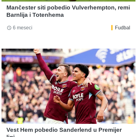
Mančester siti pobedio Vulverhempton, remi
Barnlija i Totenhema
6 meseci
Fudbal
access_time
Vest Hem pobedio Sanderlend u Premijer