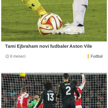
Tami Ejbraham novi fudbaler Aston Vile
6 meseci
Fudbal
access_time