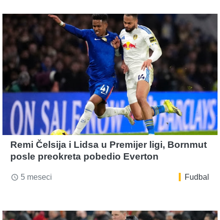
Remi Čelsija i Lidsa u Premijer ligi, Bornmut
posle preokreta pobedio Everton
5 meseci
Fudbal
access_time