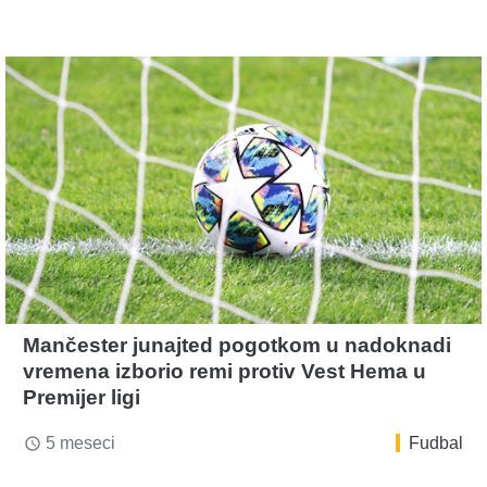
Mančester junajted pogotkom u nadoknadi
vremena izborio remi protiv Vest Hema u
Premijer ligi
5 meseci
Fudbal
access_time