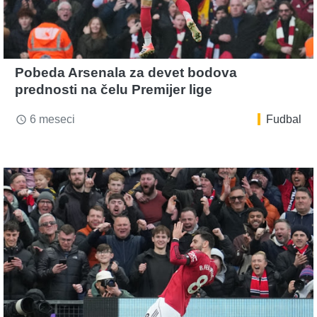
Pobeda Arsenala za devet bodova
prednosti na čelu Premijer lige
6 meseci
Fudbal
access_time