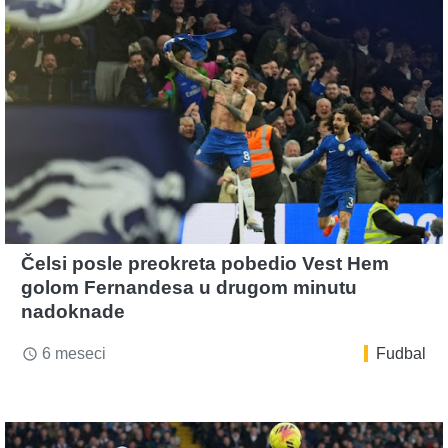
Čelsi posle preokreta pobedio Vest Hem
golom Fernandesa u drugom minutu
nadoknade
6 meseci
Fudbal
access_time