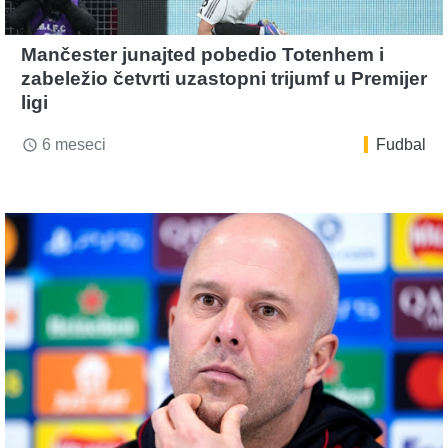
Mančester junajted pobedio Totenhem i
zabeležio četvrti uzastopni trijumf u Premijer
ligi
6 meseci
Fudbal
access_time