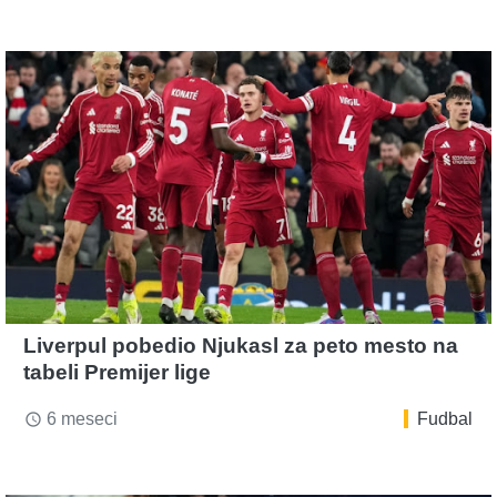
Liverpul pobedio Njukasl za peto mesto na
tabeli Premijer lige
6 meseci
Fudbal
access_time