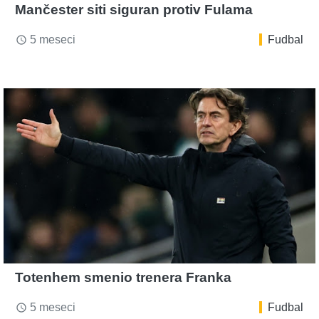
Mančester siti siguran protiv Fulama
5 meseci
Fudbal
access_time
Totenhem smenio trenera Franka
5 meseci
Fudbal
access_time