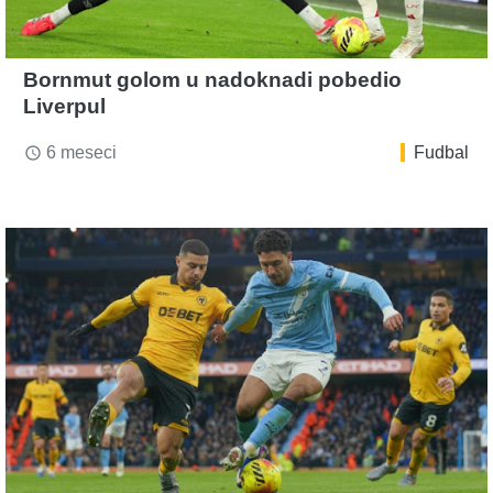
Bornmut golom u nadoknadi pobedio
Liverpul
6 meseci
Fudbal
access_time