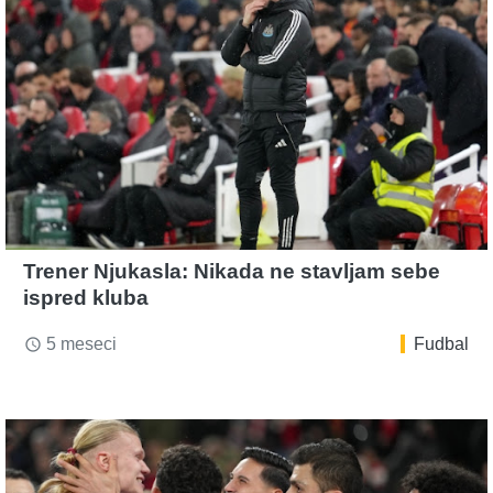
Trener Njukasla: Nikada ne stavljam sebe
ispred kluba
5 meseci
Fudbal
access_time