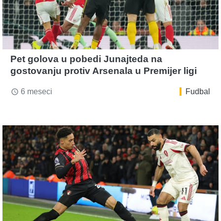
Pet golova u pobedi Junajteda na
gostovanju protiv Arsenala u Premijer ligi
6 meseci
Fudbal
access_time