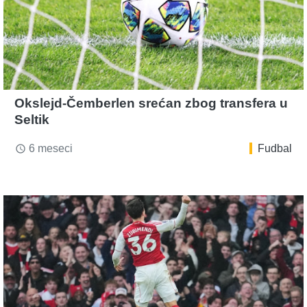
Okslejd-Čemberlen srećan zbog transfera u
Seltik
6 meseci
Fudbal
access_time