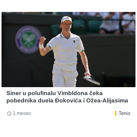
Siner u polufinalu Vimbldona čeka
pobednika duela Đokovića i Ožea-Alijasima
1 mesec
Tenis
access_time