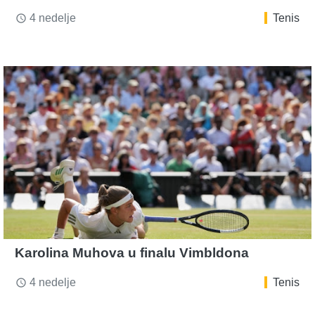
4 nedelje
Tenis
access_time
Karolina Muhova u finalu Vimbldona
4 nedelje
Tenis
access_time