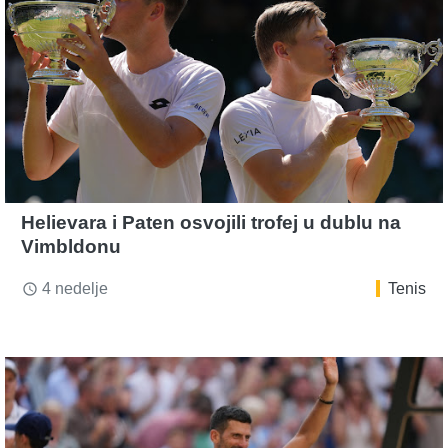
Helievara i Paten osvojili trofej u dublu na
Vimbldonu
4 nedelje
Tenis
access_time